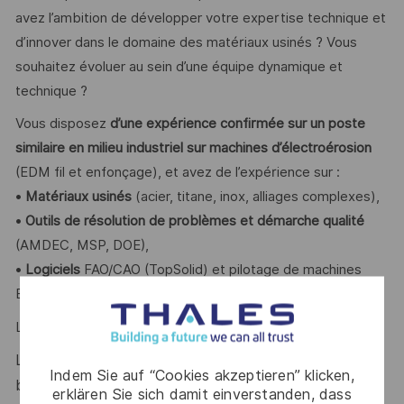
avez l’ambition de développer votre expertise technique et
d’innover dans le domaine des matériaux usinés ? Vous
souhaitez évoluer au sein d’une équipe dynamique et
technique ?
Vous disposez
d’une expérience confirmée sur un poste
similaire en milieu industriel sur machines d’électroérosion
(EDM fil et enfonçage), et avez de l’expérience sur :
•
Matériaux usinés
(acier, titane, inox, alliages complexes),
•
Outils de résolution de problèmes et démarche qualité
(AMDEC, MSP, DOE),
•
Logiciels
FAO/CAO (TopSolid) et pilotage de machines
EDM.
L’anglais technique est un plus apprécié.
L’esprit d’innovation, la rigueur, l’autonomie et de
Indem Sie auf “Cookies akzeptieren” klicken,
bonnes capacités d’analyse sont des atouts que l’on
erklären Sie sich damit einverstanden, dass