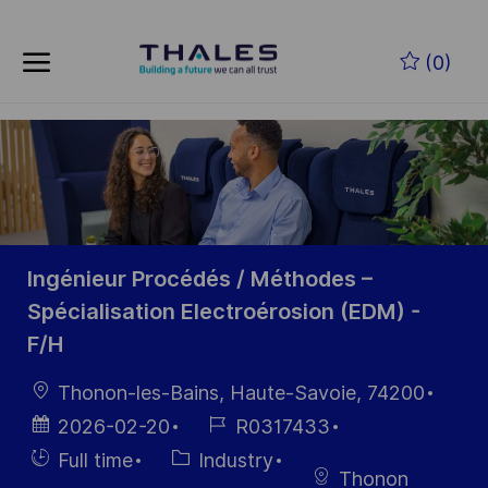
Skip to main content
Zum Hauptinhalt springen
(0)
-
-
Ingénieur Procédés / Méthodes –
Spécialisation Electroérosion (EDM) -
F/H
Ort
Thonon-les-Bains, Haute-Savoie, 74200
Datum der
Job-
2026-02-20
R0317433
Veröffentlichung
ID
Einstellunngstyp
Kategorie
Full time
Industry
Thonon