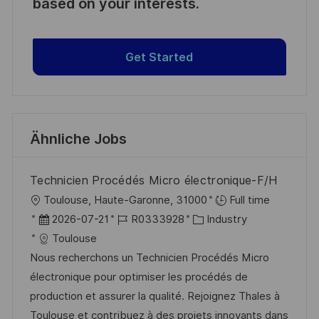
based on your interests.
Get Started
Ähnliche Jobs
Technicien Procédés Micro électronique-F/H
O
Toulouse, Haute-Garonne, 31000
Full time
r
D
J
K
2026-07-21
R0333928
Industry
t
a
o
a
Toulouse
t
b
t
Nous recherchons un Technicien Procédés Micro
u
-
e
électronique pour optimiser les procédés de
m
I
g
production et assurer la qualité. Rejoignez Thales à
d
D
o
Toulouse et contribuez à des projets innovants dans