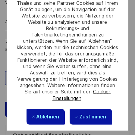
vous reconnait ?
Thales und seine Partner Cookies auf Ihrem
Gerät ablegen, um die Navigation auf der
Website zu verbessern, die Nutzung der
Alors ce poste est fait pour vous !
Website zu analysieren und unsere
Rekrutierungs- und
Thales, entreprise Handi-Engagée, reconnait
Talentmarketingbemühungen zu
tous les talents. La diversité est notre meilleur
unterstützen. Wenn Sie auf “Ablehnen”
klicken, werden nur die technischen Cookies
atout. Postulez et rejoignez nous !
verwendet, die für das ordnungsgemäße
Funktionieren der Website erforderlich sind,
und wenn Sie weiter surfen, ohne eine
Auswahl zu treffen, wird dies als
Verweigerung der Hinterlegung von Cookies
Standort erkunden
angesehen. Weitere Informationen finden
Sie auf unserer Seite mit den
Cookie-
Einstellungen
.
Speichern
Jetzt bewerben
Ablehnen
Zustimmen