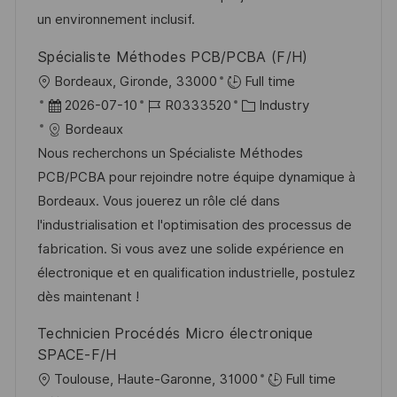
e
r
un environnement inclusif.
r
i
Spécialiste Méthodes PCB/PCBA (F/H)
V
e
O
Bordeaux, Gironde, 33000
Full time
e
r
D
J
K
2026-07-10
R0333520
Industry
r
t
a
o
a
Bordeaux
ö
t
b
t
Nous recherchons un Spécialiste Méthodes
f
u
-
e
PCB/PCBA pour rejoindre notre équipe dynamique à
f
m
I
g
Bordeaux. Vous jouerez un rôle clé dans
e
d
D
o
l'industrialisation et l'optimisation des processus de
n
e
r
fabrication. Si vous avez une solide expérience en
t
r
i
électronique et en qualification industrielle, postulez
l
V
e
dès maintenant !
i
e
c
Technicien Procédés Micro électronique
r
h
SPACE-F/H
ö
u
O
Toulouse, Haute-Garonne, 31000
Full time
f