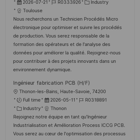
n
r
D
J
K
2026-07-21
R0333926
Industry
f
g
t
a
o
a
Toulouse
e
t
b
t
Nous recherchons un Technicien Procédés Micro
n
u
-
e
électronique pour optimiser et suivre les procédés
t
m
I
g
de production. Vous serez responsable de la
l
d
D
o
formation des opérateurs et de l'analyse des
i
e
r
données pour améliorer la qualité. Rejoignez-nous
c
r
i
pour contribuer à des projets innovants dans un
h
V
e
environnement dynamique.
u
e
n
Ingénieur fabrication PCB (H/F)
r
g
O
Thonon-les-Bains, Haute-Savoie, 74200
ö
r
D
J
Full time
2026-05-11
R0318891
f
t
K
a
o
Industry
Thonon
f
a
t
b
Rejoignez notre équipe en tant qu'Ingénieur
e
t
u
-
Industrialisation et Amélioration Process ICCG PCB.
n
e
m
I
Vous serez au cœur de l'optimisation des processus
t