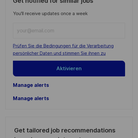
Get notified for similar jobs
You'll receive updates once a week
Enter
Email
address
Required
Prüfen Sie die Bedingungen für die Verarbeitung
(Required)
persönlicher Daten und stimmen Sie ihnen zu
Aktivieren
Manage alerts
Manage alerts
Get tailored job recommendations