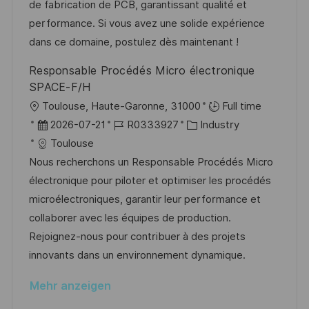
g
d
D
de fabrication de PCB, garantissant qualité et
l
o
e
performance. Si vous avez une solide expérience
i
r
r
dans ce domaine, postulez dès maintenant !
c
i
V
h
Responsable Procédés Micro électronique
e
e
u
SPACE-F/H
r
n
O
Toulouse, Haute-Garonne, 31000
Full time
ö
g
r
D
J
K
2026-07-21
R0333927
Industry
f
t
a
o
a
Toulouse
f
t
b
t
Nous recherchons un Responsable Procédés Micro
e
u
-
e
électronique pour piloter et optimiser les procédés
n
m
I
g
microélectroniques, garantir leur performance et
t
d
D
o
collaborer avec les équipes de production.
l
e
r
Rejoignez-nous pour contribuer à des projets
i
r
i
innovants dans un environnement dynamique.
c
V
e
h
Mehr anzeigen
e
u