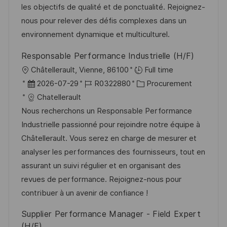
d
D
o
les objectifs de qualité et de ponctualité. Rejoignez-
e
r
nous pour relever des défis complexes dans un
r
i
environnement dynamique et multiculturel.
V
e
Responsable Performance Industrielle (H/F)
e
O
Châtellerault, Vienne, 86100
Full time
r
r
D
J
K
2026-07-29
R0322880
Procurement
ö
t
a
o
a
Chatellerault
f
t
b
t
Nous recherchons un Responsable Performance
f
u
-
e
Industrielle passionné pour rejoindre notre équipe à
e
m
I
g
Châtellerault. Vous serez en charge de mesurer et
n
d
D
o
analyser les performances des fournisseurs, tout en
t
e
r
assurant un suivi régulier et en organisant des
l
r
i
revues de performance. Rejoignez-nous pour
i
V
e
contribuer à un avenir de confiance !
c
e
h
Supplier Performance Manager - Field Expert
r
u
(H/F)