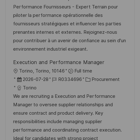
n
u
-
e
Performance Fournisseurs - Expert Terrain pour
t
m
I
g
piloter la performance opérationnelle des
l
d
D
o
fournisseurs stratégiques et influencer les parties
i
e
r
prenantes internes et externes. Rejoignez-nous
c
r
i
pour contribuer à un avenir de confiance au sein d'un
h
V
e
environnement industriel exigeant.
u
e
n
Execution and Performance Manager
r
g
O
Torino, Torino, 10146
Full time
ö
r
D
J
K
2026-07-28
R0334696
Procurement
f
t
a
o
a
Torino
f
t
b
t
We are recruiting a Execution and Performance
e
u
-
e
Manager to oversee supplier relationships and
n
m
I
g
ensure contract and product delivery. Key
t
d
D
o
responsibilities include managing supplier
l
e
r
performance and coordinating contract execution.
i
r
i
Ideal for candidates with strong project