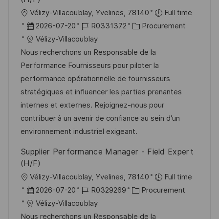
ö
n
O
Vélizy-Villacoublay, Yvelines, 78140
Full time
f
g
r
D
J
K
2026-07-20
R0331372
Procurement
f
t
a
o
a
Vélizy-Villacoublay
e
t
b
t
Nous recherchons un Responsable de la
n
u
-
e
Performance Fournisseurs pour piloter la
t
m
I
g
performance opérationnelle de fournisseurs
l
d
D
o
stratégiques et influencer les parties prenantes
i
e
r
internes et externes. Rejoignez-nous pour
c
r
i
contribuer à un avenir de confiance au sein d'un
h
V
e
environnement industriel exigeant.
u
e
Supplier Performance Manager - Field Expert
n
r
(H/F)
g
ö
O
Vélizy-Villacoublay, Yvelines, 78140
Full time
f
r
D
J
K
2026-07-20
R0329269
Procurement
f
t
a
o
a
Vélizy-Villacoublay
e
t
b
t
Nous recherchons un Responsable de la