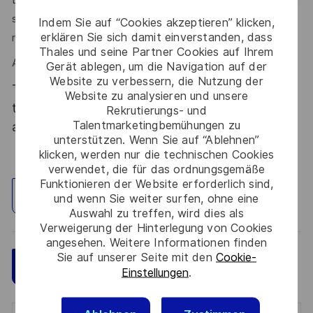
sens de la communication sont des atouts que l’on vous
Indem Sie auf “Cookies akzeptieren” klicken,
erklären Sie sich damit einverstanden, dass
reconnaît ?
Thales und seine Partner Cookies auf Ihrem
Alors ce poste est fait pour vous !
Gerät ablegen, um die Navigation auf der
Website zu verbessern, die Nutzung der
Thales, entreprise Handi-Engagée, reconnait
Website zu analysieren und unsere
tous les talents. La diversité est notre meilleur
Rekrutierungs- und
Talentmarketingbemühungen zu
atout. Postulez et rejoignez nous !
unterstützen. Wenn Sie auf “Ablehnen”
klicken, werden nur die technischen Cookies
verwendet, die für das ordnungsgemäße
Funktionieren der Website erforderlich sind,
Standort erkunden
und wenn Sie weiter surfen, ohne eine
Auswahl zu treffen, wird dies als
Verweigerung der Hinterlegung von Cookies
angesehen. Weitere Informationen finden
Sie auf unserer Seite mit den
Cookie-
Speichern
Jetzt bewerben
Einstellungen
.