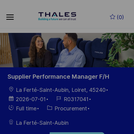
Skip to main content
Zum Hauptinhalt springen
(0)
-
-
Supplier Performance Manager F/H
Ort
La Ferté-Saint-Aubin, Loiret, 45240
Datum der
Job-
2026-07-01
R0317041
Veröffentlichung
ID
Einstellunngstyp
Kategorie
Full time
Procurement
La Ferté-Saint-Aubin