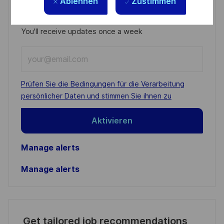
Ablehnen
Zustimmen
Get notified for similar jobs
You'll receive updates once a week
Enter
Email
address
Required
Prüfen Sie die Bedingungen für die Verarbeitung
(Required)
persönlicher Daten und stimmen Sie ihnen zu
Aktivieren
Manage alerts
Manage alerts
Get tailored job recommendations