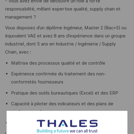
- Vous avez envie de découvrir un rôle à forte
responsabilité, mêlant expertise qualité, supply chain et
management ?
Vous disposez d’un diplôme Ingénieur, Master 2 (Bac+5) ou
équivalent VAE et avez 8 ans d’expérience dans un groupe
industriel, dont 5 ans en Industrie / Ingénierie / Supply
Chain, avec :
Maîtrise des processus qualité et de contrôle
Expérience confirmée du traitement des non-
conformités fournisseurs
Pratique des outils bureautiques (Excel) et des ERP
Capacité à piloter des indicateurs et des plans de
performance fournisseurs
Maîtrise obligatoire de deux langues, dont l’anglais
La capacité d’influence, le leadership, l'esprit d’analyse et le