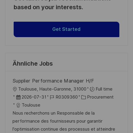
based on your interests.
Get Started
Ähnliche Jobs
Supplier Performance Manager H/F
O
Toulouse, Haute-Garonne, 31000
Full time
r
D
J
K
2026-07-31
R0309360
Procurement
t
a
o
a
Toulouse
t
b
t
Nous recherchons un Responsable de la
u
-
e
performance des fournisseurs pour garantir
m
I
g
l'optimisation continue des processus et atteindre