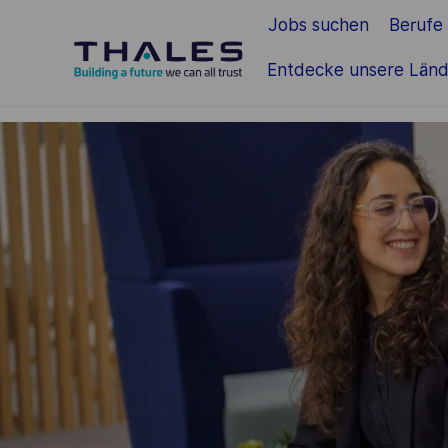
Jobs suchen
Berufe
Zum Hauptinhalt springen
Entdecke unsere Länd
-
-