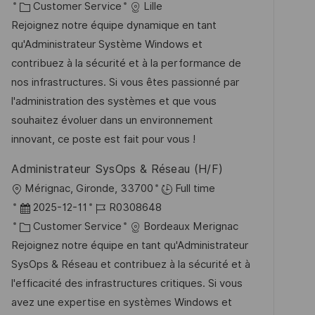
t
a
K
o
Customer Service
Lille
f
t
a
b
Rejoignez notre équipe dynamique en tant
e
u
t
-
qu'Administrateur Système Windows et
n
m
e
I
contribuez à la sécurité et à la performance de
t
d
g
D
nos infrastructures. Si vous êtes passionné par
l
e
o
l'administration des systèmes et que vous
i
r
r
souhaitez évoluer dans un environnement
c
V
i
innovant, ce poste est fait pour vous !
h
e
e
u
Administrateur SysOps & Réseau (H/F)
r
n
O
Mérignac, Gironde, 33700
Full time
ö
g
r
D
J
2025-12-11
R0308648
f
t
a
K
o
Customer Service
Bordeaux Merignac
f
t
a
b
Rejoignez notre équipe en tant qu'Administrateur
e
u
t
-
SysOps & Réseau et contribuez à la sécurité et à
n
m
e
I
l'efficacité des infrastructures critiques. Si vous
t
d
g
D
avez une expertise en systèmes Windows et
l