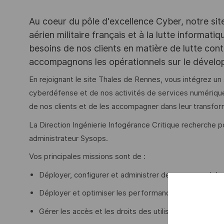
Au coeur du pôle d'excellence Cyber, notre sit
aérien militaire français et à la lutte informat
besoins de nos clients en matière de lutte con
accompagnons les opérationnels sur le dévelo
En rejoignant le site Thales de Rennes, vous intégrez un 
cyberdéfense et de nos activités de services numérique
de nos clients et de les accompagner dans leur transfo
La Direction Ingénierie Infogérance Critique recherche 
administrateur Sysops.
Vos principales missions sont de :
Déployer, configurer et administrer des serveurs (ph
Déployer et optimiser les performances des systèm
Gérer les accès et les droits des utilisateurs