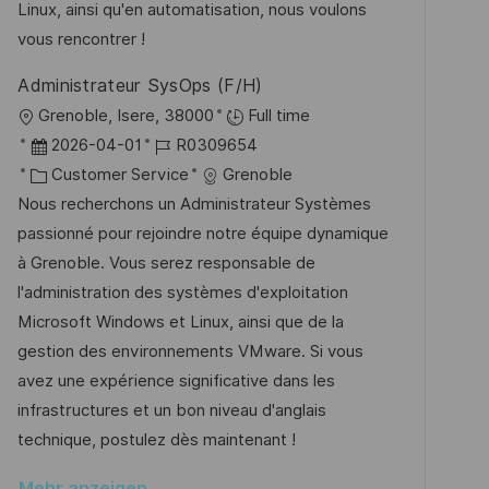
e
o
Linux, ainsi qu'en automatisation, nous voulons
i
r
r
vous rencontrer !
c
V
i
h
Administrateur SysOps (F/H)
e
e
u
O
Grenoble, Isere, 38000
Full time
r
n
r
D
J
2026-04-01
R0309654
ö
g
t
a
K
o
Customer Service
Grenoble
f
t
a
b
Nous recherchons un Administrateur Systèmes
f
u
t
-
passionné pour rejoindre notre équipe dynamique
e
m
e
I
à Grenoble. Vous serez responsable de
n
d
g
D
l'administration des systèmes d'exploitation
t
e
o
Microsoft Windows et Linux, ainsi que de la
l
r
r
gestion des environnements VMware. Si vous
i
V
i
avez une expérience significative dans les
c
e
e
infrastructures et un bon niveau d'anglais
h
r
technique, postulez dès maintenant !
u
ö
n
Mehr anzeigen