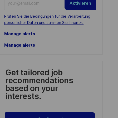
Aktivieren
Email
address
Required
Prüfen Sie die Bedingungen für die Verarbeitung
(Required)
persönlicher Daten und stimmen Sie ihnen zu
Manage alerts
Manage alerts
Get tailored job
recommendations
based on your
interests.