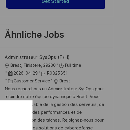
Get Started
Ähnliche Jobs
Administrateur SysOps (F/H)
O
Brest, Finistere, 29200
Full time
r
D
J
2026-04-29
R0325351
t
a
K
o
Customer Service
Brest
t
a
b
Nous recherchons un Administrateur SysOps pour
u
t
-
rejoindre notre équipe dynamique à Brest. Vous
m
e
I
serez responsable de la gestion des serveurs, de
d
g
D
l'optimisation des performances et de
e
o
l'automatisation des tâches. Rejoignez-nous pour
r
r
contribuer à des solutions de cyberdéfense