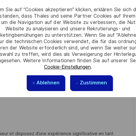
nitoring (Zabbix, Prometheus, Grafana, Nagios, etc.)
m Sie auf “Cookies akzeptieren” klicken, erklären Sie sich 
blèmes
rstanden, dass Thales und seine Partner Cookies auf Ihrem
 um die Navigation auf der Website zu verbessern, die Nu
nsible, Terraform, …)
Website zu analysieren und unsere Rekrutierungs- und
ketingbemühungen zu unterstützen. Wenn Sie auf “Ablehnen
, IAM, ….)
ur die technischen Cookies verwendet, die für das ordnu
eren der Website erforderlich sind, und wenn Sie weiter su
swahl zu treffen, wird dies als Verweigerung der Hinterle
gesehen. Weitere Informationen finden Sie auf unserer Se
Cookie-Einstellungen
.
e (PRA/PCA)
ppement et aux utilisateurs
Ablehnen
Zustimmen
eur et disposez d’une expérience significative en tant