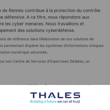
e de Rennes contribue à la protection du contrôle
ique défensive. A ce titre, nous répondons aux
tre les cyber menaces. Nous travaillons et
ppement des solutions cyberdéfense.
site de référence dans l’élaboration de nos solutions de
s permettant d’opérer les systèmes d’informations critiques
rmation numérique sécurisée.
pour son Centre de Services d’Expertises Dédiées, un
ysiques, virtuels (VMWare, Proxmox) ou cloud-hybrid)
es et réseaux