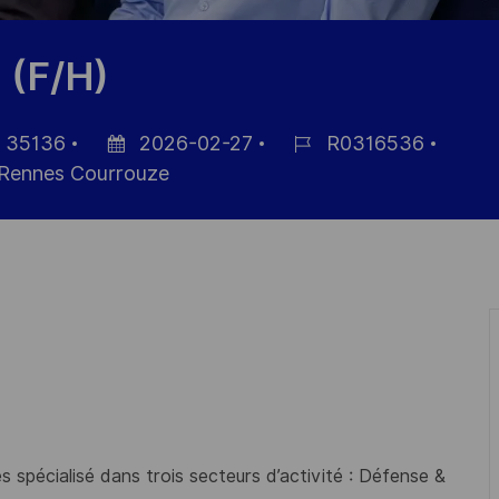
 (F/H)
, 35136
2026-02-27
R0316536
Datum
Job-
Rennes Courrouze
der
ID
Veröffentlichung
 spécialisé dans trois secteurs d’activité : Défense &