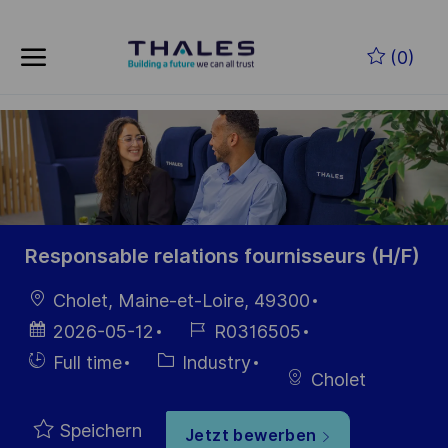
Skip to main content
Zum Hauptinhalt springen
(0)
-
-
Responsable relations fournisseurs (H/F)
Ort
Cholet, Maine-et-Loire, 49300
Datum der
Job-
2026-05-12
R0316505
Veröffentlichung
ID
Einstellunngstyp
Kategorie
Full time
Industry
Cholet
Speichern
Jetzt bewerben