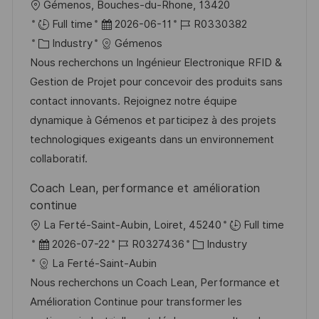
O
Gémenos, Bouches-du-Rhone, 13420
r
r
D
J
Full time
2026-06-11
R0330382
ö
t
K
a
o
Industry
Gémenos
f
a
t
b
Nous recherchons un Ingénieur Electronique RFID &
f
t
u
-
Gestion de Projet pour concevoir des produits sans
e
e
m
I
contact innovants. Rejoignez notre équipe
n
g
d
D
dynamique à Gémenos et participez à des projets
t
o
e
technologiques exigeants dans un environnement
l
r
r
collaboratif.
i
i
V
Coach Lean, performance et amélioration
c
e
e
continue
h
r
O
La Ferté-Saint-Aubin, Loiret, 45240
Full time
u
ö
r
D
J
K
2026-07-22
R0327436
Industry
n
f
t
a
o
a
La Ferté-Saint-Aubin
g
f
t
b
t
Nous recherchons un Coach Lean, Performance et
e
u
-
e
Amélioration Continue pour transformer les
n