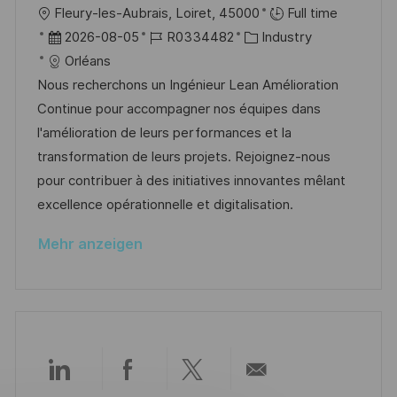
u
O
Fleury-les-Aubrais, Loiret, 45000
Full time
r
n
r
D
J
K
2026-08-05
R0334482
Industry
ö
g
t
a
o
a
Orléans
f
t
b
t
Nous recherchons un Ingénieur Lean Amélioration
f
u
-
e
Continue pour accompagner nos équipes dans
e
m
I
g
l'amélioration de leurs performances et la
n
d
D
o
transformation de leurs projets. Rejoignez-nous
t
e
r
pour contribuer à des initiatives innovantes mêlant
l
r
i
excellence opérationnelle et digitalisation.
i
V
e
c
Mehr anzeigen
e
h
r
u
ö
n
f
g
f
e
Über
Über
Über
Per
n