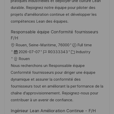
m
I
g
pratiques industrielles et déployer une culture Lean
t
d
D
o
durable. Rejoignez notre équipe pour piloter des
l
e
r
projets d'amélioration continue et développer les
i
r
i
compétences Lean des équipes.
c
V
e
Responsable équipe Conformité fournisseurs
h
e
F/H
u
r
O
Rouen, Seine-Maritime, 76000
Full time
n
ö
r
D
J
K
2026-07-07
R0333343
Industry
g
f
t
a
o
a
Rouen
f
t
b
t
Nous recherchons un Responsable équipe
e
u
-
e
Conformité fournisseurs pour diriger une équipe
n
m
I
g
dynamique et assurer la conformité des
t
d
D
o
fournisseurs tout en améliorant la performance de la
l
e
r
chaîne d'approvisionnement. Rejoignez-nous pour
i
r
i
contribuer à un avenir de confiance.
c
V
e
h
Ingénieur Lean Amélioration Continue - F/H
e