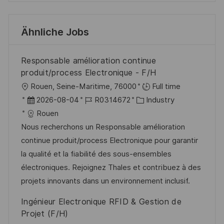
Ähnliche Jobs
Responsable amélioration continue
produit/process Electronique - F/H
O
Rouen, Seine-Maritime, 76000
Full time
r
D
J
K
2026-08-04
R0314672
Industry
t
a
o
a
Rouen
t
b
t
Nous recherchons un Responsable amélioration
u
-
e
continue produit/process Electronique pour garantir
m
I
g
la qualité et la fiabilité des sous-ensembles
d
D
o
électroniques. Rejoignez Thales et contribuez à des
e
r
projets innovants dans un environnement inclusif.
r
i
Ingénieur Electronique RFID & Gestion de
V
e
Projet (F/H)
e