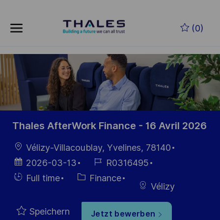
Zum Hauptinhalt springen
(0)
-
Thales AfterWork Finance - 16 Avril 2026
Ort
Vélizy-Villacoublay, Yvelines, 78140
Datum der
Job-
2026-03-13
R0316495
Veröffentlichung
ID
Einstellunngstyp
Kategorie
Full time
Finance
Vélizy
Speichern
Jetzt bewerben