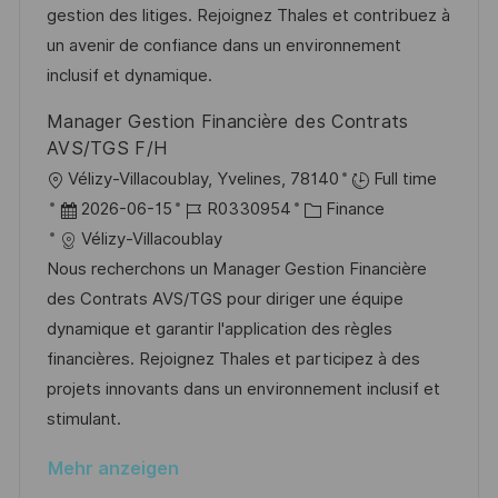
d
D
o
gestion des litiges. Rejoignez Thales et contribuez à
t
e
r
un avenir de confiance dans un environnement
l
r
i
inclusif et dynamique.
i
V
e
c
Manager Gestion Financière des Contrats
e
h
AVS/TGS F/H
r
u
O
Vélizy-Villacoublay, Yvelines, 78140
Full time
ö
n
r
D
J
K
2026-06-15
R0330954
Finance
f
g
t
a
o
a
Vélizy-Villacoublay
f
t
b
t
Nous recherchons un Manager Gestion Financière
e
u
-
e
des Contrats AVS/TGS pour diriger une équipe
n
m
I
g
dynamique et garantir l'application des règles
t
d
D
o
financières. Rejoignez Thales et participez à des
l
e
r
projets innovants dans un environnement inclusif et
i
r
i
stimulant.
c
V
e
h
Mehr anzeigen
e
u