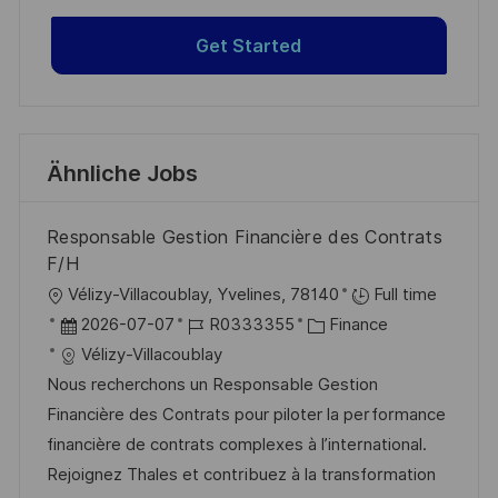
Get Started
Ähnliche Jobs
Responsable Gestion Financière des Contrats
F/H
O
Vélizy-Villacoublay, Yvelines, 78140
Full time
r
D
J
K
2026-07-07
R0333355
Finance
t
a
o
a
Vélizy-Villacoublay
t
b
t
Nous recherchons un Responsable Gestion
u
-
e
Financière des Contrats pour piloter la performance
m
I
g
financière de contrats complexes à l’international.
d
D
o
Rejoignez Thales et contribuez à la transformation