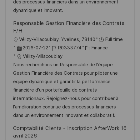
e
r
des processus financiers dans un environnement
r
i
dynamique et innovant.
V
e
Responsable Gestion Financière des Contrats
e
F/H
r
O
Vélizy-Villacoublay, Yvelines, 78140
Full time
ö
r
D
J
K
2026-07-22
R0333774
Finance
f
t
a
o
a
Vélizy-Villacoublay
f
t
b
t
Nous recherchons un Responsable de l'équipe
e
u
-
e
Gestion Financière des Contrats pour piloter une
n
m
I
g
équipe dynamique et garantir la performance
t
d
D
o
financière d'un portefeuille de contrats
l
e
r
internationaux. Rejoignez-nous pour contribuer à
i
r
i
l'amélioration continue des processus financiers
c
V
e
dans un environnement innovant et collaboratif.
h
e
Comptabilité Clients - Inscription AfterWork 16
u
r
avril 2026
n