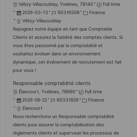
ö
O
Vélizy-Villacoublay, Yvelines, 78140
Full time
g
f
r
D
J
K
2026-03-13
R0316508
Finance
f
t
a
o
a
Vélizy-Villacoublay
e
t
b
t
Rejoignez notre équipe en tant que Comptable
n
u
-
e
Clients et assurez la fiabilité des comptes clients. Si
t
m
I
g
vous êtes passionné par la comptabilité et
l
d
D
o
souhaitez évoluer dans un environnement
i
e
r
dynamique, cet événement de recrutement est fait
c
r
i
pour vous !
h
V
e
u
Responsable comptabilité clients
e
n
O
Élancourt, Yvelines, 78990
Full time
r
g
r
D
J
K
2026-06-22
R0331829
Finance
ö
t
a
o
a
Elancourt
f
t
b
t
Nous recherchons un Responsable comptabilité
f
u
-
e
clients pour assurer la comptabilisation des
e
m
I
g
règlements clients et superviser les processus de
n