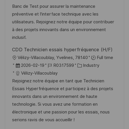
u
-
e
Banc de Test pour assurer la maintenance
m
I
g
préventive et l'interface technique avec les
d
D
o
utilisateurs. Rejoignez notre équipe pour contribuer
e
r
à des projets innovants dans un environnement
r
i
inclusif.
V
e
CDD Technicien essais hyperfréquence (H/F)
e
O
Vélizy-Villacoublay, Yvelines, 78140
Full time
r
r
D
J
K
2026-02-19
R0317599
Industry
ö
t
a
o
a
Vélizy-Villacoublay
f
t
b
t
Rejoignez notre équipe en tant que Technicien
f
u
-
e
Essais Hyperfréquence et participez à des projets
e
m
I
g
innovants dans un environnement de haute
n
d
D
o
technologie. Si vous avez une formation en
t
e
r
électronique et une passion pour les essais, nous
l
r
i
serions ravis de vous accueillir !
i
V
e