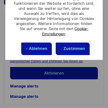
Funktionieren der Website erforderlich sind,
und wenn Sie weiter surfen, ohne eine
Auswahl zu treffen, wird dies als
Verweigerung der Hinterlegung von Cookies
Get notified for similar jobs
angesehen. Weitere Informationen finden
Sie auf unserer Seite mit den
Cookie-
You'll receive updates once a week
Einstellungen
.
Enter
Email
Ablehnen
Zustimmen
address
Required
Prüfen Sie die Bedingungen für die Verarbeitung
(Required)
persönlicher Daten und stimmen Sie ihnen zu
Aktivieren
Manage alerts
Manage alerts