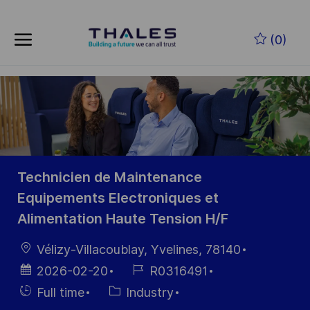
Skip to main content
Zum Hauptinhalt springen
(0)
-
-
Technicien de Maintenance
Equipements Electroniques et
Alimentation Haute Tension H/F
Ort
Vélizy-Villacoublay, Yvelines, 78140
Datum der
Job-
2026-02-20
R0316491
Veröffentlichung
ID
Einstellunngstyp
Kategorie
Full time
Industry