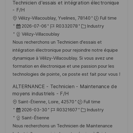
c
Technicien d'essais et intégration électronique
e
h
- F/H
r
u
O
Vélizy-Villacoublay, Yvelines, 78140
Full time
ö
n
r
D
J
K
2026-07-06
R0332078
Industry
f
g
t
a
o
a
Vélizy-Villacoublay
f
t
b
t
Nous recherchons un Technicien d'essais et
e
u
-
e
intégration électronique pour rejoindre notre équipe
n
m
I
g
dynamique à Vélizy-Villacoublay. Si vous avez une
t
d
D
o
formation en électronique et une passion pour les
l
e
r
technologies de pointe, ce poste est fait pour vous !
i
r
i
ALTERNANCE - Technicien - Maintenance de
c
V
e
moyens industriels - F/H
h
e
O
Saint-Étienne, Loire, 42570
Full time
u
r
r
D
J
K
2026-03-30
R0321607
Industry
n
ö
t
a
o
a
Saint-Étienne
g
f
t
b
t
Nous recherchons un Technicien de Maintenance
f