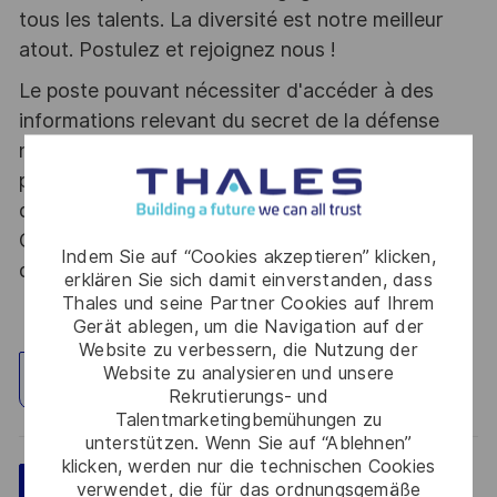
tous les talents. La diversité est notre meilleur
atout. Postulez et rejoignez nous !
Le poste pouvant nécessiter d'accéder à des
informations relevant du secret de la défense
nationale, la personne retenue fera l'objet d'une
procédure d’habilitation, conformément aux
dispositions des articles R.2311-1 et suivants du
Code de la défense et de l’IGI 1300 SGDSN/PSE
Indem Sie auf “Cookies akzeptieren” klicken,
du 09 août 2021.
erklären Sie sich damit einverstanden, dass
Thales und seine Partner Cookies auf Ihrem
Gerät ablegen, um die Navigation auf der
Website zu verbessern, die Nutzung der
Website zu analysieren und unsere
Standort erkunden
Rekrutierungs- und
Talentmarketingbemühungen zu
unterstützen. Wenn Sie auf “Ablehnen”
klicken, werden nur die technischen Cookies
verwendet, die für das ordnungsgemäße
Speichern
Jetzt bewerben