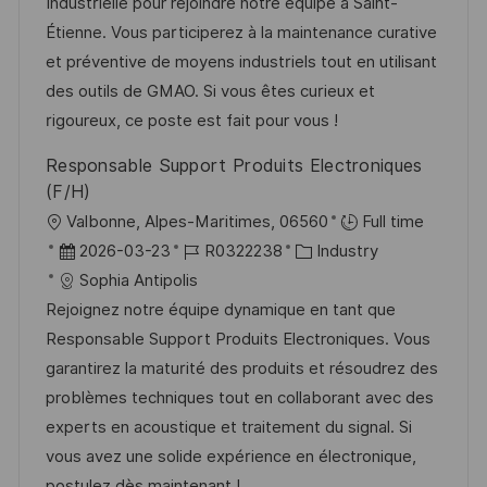
u
-
e
Industrielle pour rejoindre notre équipe à Saint-
e
m
I
g
Étienne. Vous participerez à la maintenance curative
n
d
D
o
et préventive de moyens industriels tout en utilisant
t
e
r
des outils de GMAO. Si vous êtes curieux et
l
r
i
rigoureux, ce poste est fait pour vous !
i
V
e
Responsable Support Produits Electroniques
c
e
(F/H)
h
r
O
Valbonne, Alpes-Maritimes, 06560
Full time
u
ö
r
D
J
K
2026-03-23
R0322238
Industry
n
f
t
a
o
a
Sophia Antipolis
g
f
t
b
t
Rejoignez notre équipe dynamique en tant que
e
u
-
e
Responsable Support Produits Electroniques. Vous
n
m
I
g
garantirez la maturité des produits et résoudrez des
t
d
D
o
problèmes techniques tout en collaborant avec des
l
e
r
experts en acoustique et traitement du signal. Si
i
r
i
vous avez une solide expérience en électronique,
c
V
e
postulez dès maintenant !