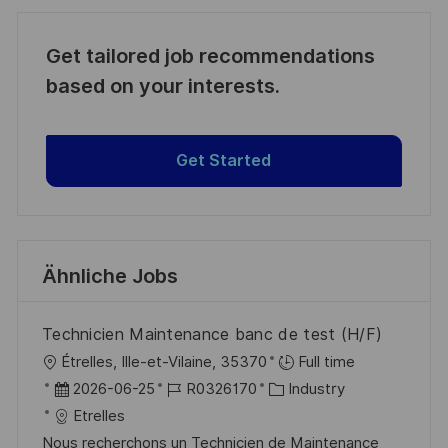
Get tailored job recommendations
based on your interests.
Get Started
Ähnliche Jobs
Technicien Maintenance banc de test (H/F)
O
Étrelles, Ille-et-Vilaine, 35370
Full time
r
D
J
K
2026-06-25
R0326170
Industry
t
a
o
a
Etrelles
t
b
t
Nous recherchons un Technicien de Maintenance