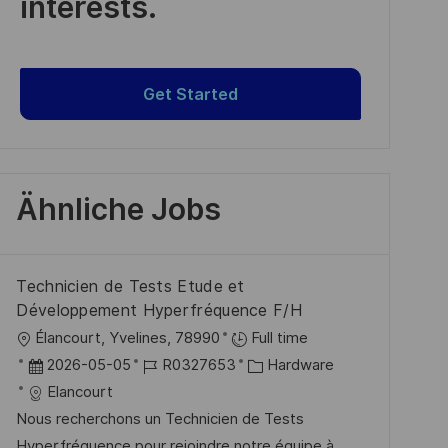
interests.
Get Started
Ähnliche Jobs
Technicien de Tests Etude et
Développement Hyperfréquence F/H
O
Élancourt, Yvelines, 78990
Full time
r
D
J
K
2026-05-05
R0327653
Hardware
t
a
o
a
Elancourt
t
b
t
Nous recherchons un Technicien de Tests
u
-
e
Hyperfréquence pour rejoindre notre équipe à