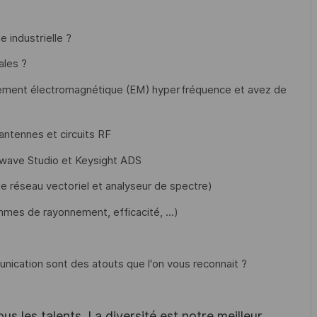
 industrielle ?
ales ?
nement électromagnétique (EM) hyperfréquence et avez de
ntennes et circuits RF
owave Studio et Keysight ADS
e réseau vectoriel et analyseur de spectre)
mmes de rayonnement, efficacité, ...)
munication sont des atouts que l'on vous reconnait ?
s les talents. La diversité est notre meilleur