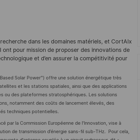
recherche dans les domaines matériels, et CortAIx
al ont pour mission de proposer des innovations de
technologique et d’en assurer la compétitivité pour
-Based Solar Power") offre une solution énergétique très
ellites et les stations spatiales, ainsi que des applications
ues ou des plateformes stratosphériques. Les solutions
tions, notamment des coûts de lancement élevés, des
tés techniques potentielles.
 par la Commission Européenne de l'Innovation, vise à
lution de transmission d’énergie sans-fil sub-THz. Pour cela,
nnovante d’antenne couplée à un circuit redresseur, dit «