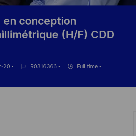
e en conception
illimétrique (H/F) CDD
2-20
R0316366
Full time
Job-
Einstellunngstyp
ID
ung