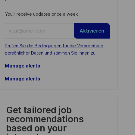
You'll receive updates once a week
Enter
Aktivieren
Email
address
Required
Prüfen Sie die Bedingungen für die Verarbeitung
(Required)
persönlicher Daten und stimmen Sie ihnen zu
Manage alerts
Manage alerts
Get tailored job
recommendations
based on your