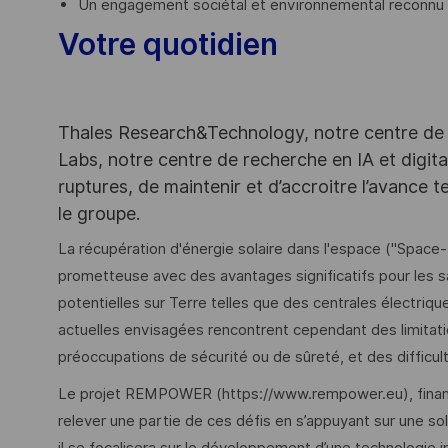
Un engagement sociétal et environnemental reconnu
Votre quotidien
Thales Research&Technology, notre centre de 
Labs, notre centre de recherche en IA et digit
ruptures, de maintenir et d’accroitre l’avance 
le groupe.
La récupération d'énergie solaire dans l'espace ("Space
prometteuse avec des avantages significatifs pour les sat
potentielles sur Terre telles que des centrales électriq
actuelles envisagées rencontrent cependant des limita
préoccupations de sécurité ou de sûreté, et des difficul
Le projet REMPOWER (https://www.rempower.eu), financé
relever une partie de ces défis en s’appuyant sur une so
il se focalisera sur le développement d’une technologie i