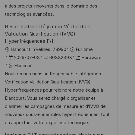
e
à des projets innovants dans le domaine des
r
technologies avancées.
ö
Responsable Intégration Vérification
f
Validation Qualification (IVVQ)
f
Hyperfréquences F/H
e
O
Élancourt, Yvelines, 78990
Full time
n
r
D
J
K
2026-07-03
R0332393
Hardware
t
t
a
o
a
Elancourt
l
t
b
t
Nous recherchons un Responsable Intégration
i
u
-
e
Vérification Validation Qualification (IVVQ)
c
m
I
g
Hyperfréquences pour rejoindre notre équipe à
h
d
D
o
Elancourt. Vous serez chargé d'organiser et
u
e
r
d'animer les campagnes de mesure et d'IVVQ de
n
r
i
nouveaux sous-ensembles hyperfréquences, tout
g
V
e
en apportant votre expertise technique.
e