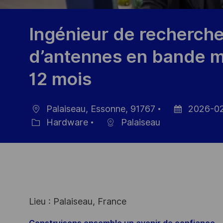
Ingénieur de recherch
d’antennes en bande m
12 mois
Palaiseau, Essonne, 91767
2026-0
Ort
Datum
Hardware
Palaiseau
Kategorie
der
Veröffentlich
Lieu : Palaiseau, France