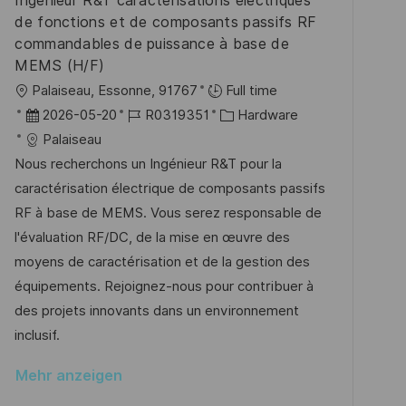
Ingénieur R&T caractérisations électriques
r
de fonctions et de composants passifs RF
ö
commandables de puissance à base de
f
MEMS (H/F)
f
O
Palaiseau, Essonne, 91767
Full time
e
r
D
J
K
2026-05-20
R0319351
Hardware
n
t
a
o
a
Palaiseau
t
t
b
t
Nous recherchons un Ingénieur R&T pour la
l
u
-
e
caractérisation électrique de composants passifs
i
m
I
g
RF à base de MEMS. Vous serez responsable de
c
d
D
o
l'évaluation RF/DC, de la mise en œuvre des
h
e
r
moyens de caractérisation et de la gestion des
u
r
i
équipements. Rejoignez-nous pour contribuer à
n
V
e
des projets innovants dans un environnement
g
e
inclusif.
r
Mehr anzeigen
ö