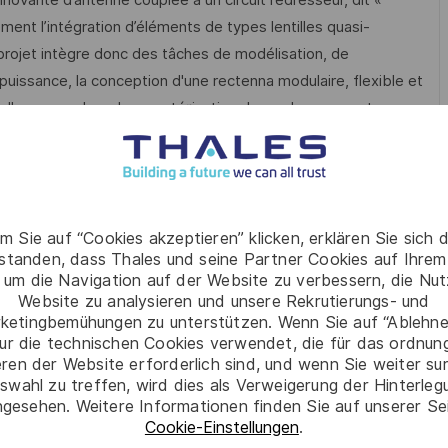
ment l’intégration d’éléments de types lentilles quasi-
 projet intègre donc des tâches de modélisation, de
puissance, la conception d'une rectenna modulaire, flexible et
velles approches de caractérisation des redresseurs et
t matriciel des rectennas.
développer des solutions de mobilité durable dans l'espace
es défis de la capture d'énergie à haute fréquence,
ale, de la génération/transmission d'énergie et de la
m Sie auf “Cookies akzeptieren” klicken, erklären Sie sich 
rstanden, dass Thales und seine Partner Cookies auf Ihrem
 um die Navigation auf der Website zu verbessern, die Nu
pour la récupération d'énergie à 100 GHz. En particulier vous
Website zu analysieren und unsere Rekrutierungs- und
mes quasi-optiques adaptés aux redresseurs développés.
ketingbemühungen zu unterstützen. Wenn Sie auf “Ablehnen
ur die technischen Cookies verwendet, die für das ordnu
eren der Website erforderlich sind, und wenn Sie weiter su
swahl zu treffen, wird dies als Verweigerung der Hinterle
on fera la distinction entre les différents concepts, leur
gesehen. Weitere Informationen finden Sie auf unserer Se
ation technologique, leurs performances (démontrées ou
Cookie-Einstellungen
.