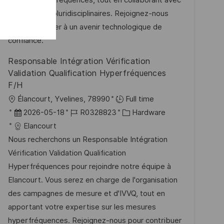
h
i
V
des équipes pluridisciplinaires. Rejoignez-nous
u
e
e
pour contribuer à un avenir technologique de
n
r
confiance.
g
ö
Responsable Intégration Vérification
f
Validation Qualification Hyperfréquences
f
F/H
e
O
Élancourt, Yvelines, 78990
Full time
n
r
D
J
K
2026-05-18
R0328823
Hardware
t
t
a
o
a
Elancourt
l
t
b
t
Nous recherchons un Responsable Intégration
i
u
-
e
Vérification Validation Qualification
c
m
I
g
Hyperfréquences pour rejoindre notre équipe à
h
d
D
o
Elancourt. Vous serez en charge de l'organisation
u
e
r
des campagnes de mesure et d'IVVQ, tout en
n
r
i
apportant votre expertise sur les mesures
g
V
e
hyperfréquences. Rejoignez-nous pour contribuer