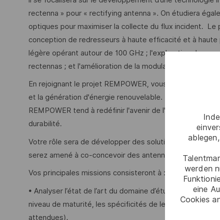
rectenna » pour « rectifying antenna ». On étudiera égale
optiques pour maximiser la collecte du flux incident. Le
conception de redresseurs à haute efficacité et à haute 
légère opérant autour de 100 GHz ; l'exploration de nou
rectennas ; et l'amélioration de la modularité agencemen
En rejoignant le projet REMPOWER, vous contribuerez à 
et la génération d'énergie renouvelable. En surmontant l
REMPOWER tend à redéfinir l'avenir de l'exploration spati
Inde
durabilité.
einve
ablegen,
Votre rôle sera de développer des solutions antennaires 
serez amené à co-concevoir des antennes et des systè
Talentmar
werden n
Vos principales missions consisteront à :
Funktioni
eine Au
• Analyser l’état de l’art du domaine d’étude. Notamment, 
Cookies an
niveau de maturité, les spécificités de leur implément
attendues).