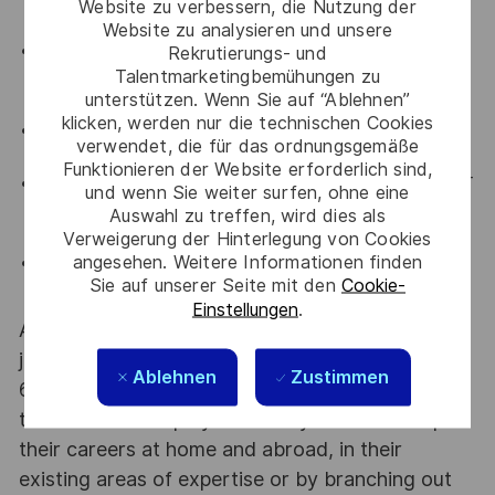
Website zu verbessern, die Nutzung der
Amministrazione;
Website zu analysieren und unsere
Conoscenze ed esperienze in ambito Sicurezza
Rekrutierungs- und
Talentmarketingbemühungen zu
Industriale;
Conoscenze ed esperienze in ambito
unterstützen. Wenn Sie auf “Ablehnen”
HSE;
klicken, werden nur die technischen Cookies
Certificazione PMI/PMP - IPMA Project Manager
verwendet, die für das ordnungsgemäße
(o equivalente) è un plus;
Funktionieren der Website erforderlich sind,
Conoscenze di MICROSOFT OFFICE, MS PROJECT
und wenn Sie weiter surfen, ohne eine
e altri tool per la pianificazione delle attività e per la
Auswahl zu treffen, wird dies als
reportistica;
Verweigerung der Hinterlegung von Cookies
angesehen. Weitere Informationen finden
Esperienza di negoziazione e capacità di trattare
Sie auf unserer Seite mit den
Cookie-
con i clienti.
Einstellungen
.
At Thales we provide CAREERS and not only
jobs. With Thales employing 80,000 employees in
Ablehnen
Zustimmen
68 countries our mobility policy enables
thousands of employees each year to develop
their careers at home and abroad, in their
existing areas of expertise or by branching out