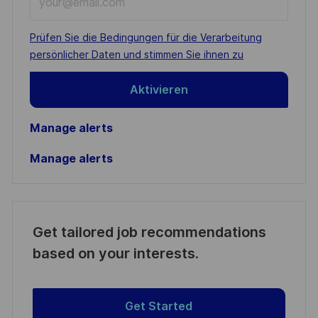
Email
address
Required
Prüfen Sie die Bedingungen für die Verarbeitung
(Required)
persönlicher Daten und stimmen Sie ihnen zu
Aktivieren
Manage alerts
Manage alerts
Get tailored job recommendations
based on your interests.
Get Started