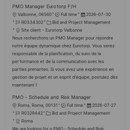
e
e
PMO Manager Eurotorp F/H
r
O
D
Valbonne, 06560
Full time
2026-07-30
ö
r
J
K
a
R0334302
Bid and Project Management
f
t
o
a
t
Site client - Eurotorp Valbonne
f
b
t
u
Nous recherchons un PMO Manager pour rejoindre
e
-
e
m
notre équipe dynamique chez Eurotorp. Vous serez
n
I
g
d
responsable de la planification, du suivi de la
t
D
o
e
performance et de la communication avec les
l
r
r
parties prenantes. Si vous avez une expérience en
i
i
V
gestion de projet et un esprit d'équipe, postulez dès
c
e
e
maintenant !
h
r
u
PMO - Schedule and Risk Manager
ö
n
O
D
Roma, Roma, 00131
Full time
2026-07-27
f
g
r
J
K
a
R0329442
Bid and Project Management
f
t
o
a
t
Roma
e
b
t
u
We are looking for a PMO - Schedule and Risk