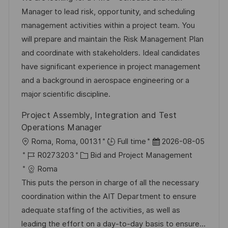
n
-
e
m
Manager to lead risk, opportunity, and scheduling
t
I
g
d
management activities within a project team. You
l
D
o
e
will prepare and maintain the Risk Management Plan
i
r
r
and coordinate with stakeholders. Ideal candidates
c
i
V
have significant experience in project management
h
e
e
and a background in aerospace engineering or a
u
r
major scientific discipline.
n
ö
g
Project Assembly, Integration and Test
f
Operations Manager
f
O
D
Roma, Roma, 00131
Full time
2026-08-05
e
r
J
K
a
R0273203
Bid and Project Management
n
t
o
a
t
Roma
t
b
t
u
This puts the person in charge of all the necessary
l
-
e
m
coordination within the AIT Department to ensure
i
I
g
d
adequate staffing of the activities, as well as
c
D
o
e
leading the effort on a day-to-day basis to ensure...