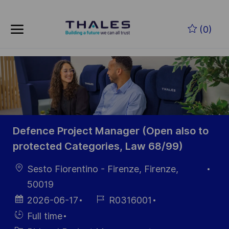
Skip to main content
Zum Hauptinhalt springen
(0)
-
-
Defence Project Manager (Open also to
protected Categories, Law 68/99)
Ort
Sesto Fiorentino - Firenze, Firenze,
50019
Datum der
Job-
2026-06-17
R0316001
Veröffentlichung
ID
Einstellunngstyp
Full time