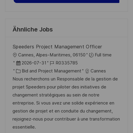
Ähnliche Jobs
Speeders Project Management Officer
O
Cannes, Alpes-Maritimes, 06150
Full time
r
D
J
2026-07-31
R0335785
t
a
K
o
Bid and Project Management
Cannes
t
a
b
Nous recherchons un Responsable de la gestion de
u
t
-
projet Speeders pour piloter des initiatives de
m
e
I
changement stratégiques au sein de notre
d
g
D
entreprise. Si vous avez une solide expérience en
e
o
gestion de projet et en conduite du changement,
r
r
rejoignez-nous pour contribuer à une transformation
V
i
essentielle.