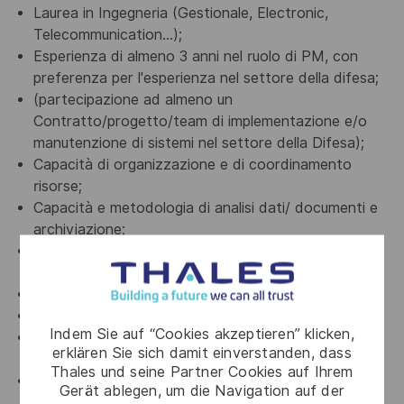
Laurea in Ingegneria (Gestionale, Electronic,
Telecommunication
...
);
Esperienza di almeno 3 anni nel ruolo di PM, con
preferenza per l'esperienza nel settore della difesa;
(partecipazione ad almeno un
Contratto/progetto/team di implementazione e/o
manutenzione di
sistemi nel settore della Difesa);
Capacità di organizzazione e di coordinamento
risorse;
Capacità e metodologia di analisi dati/ documenti e
archiviazione;
Ottima conoscenza della lingua inglese (parlata e
scritta);
Autonomia, intraprendenza e proattività;
Disponibilità a trasferte sia in Italia sia all’estero;
Indem Sie auf “Cookies akzeptieren” klicken,
Capacità di lavoro in team e forte motivazione al
erklären Sie sich damit einverstanden, dass
lavoro per obiettivi;
Thales und seine Partner Cookies auf Ihrem
Conoscenze legislative ed esperienze in ambito
Gerät ablegen, um die Navigation auf der
Difesa o più in generale in ambito di Pubblica