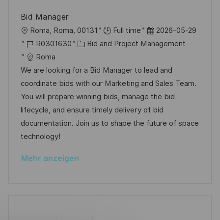
h
r
r
u
Bid Manager
i
V
n
O
D
Roma, Roma, 00131
Full time
2026-05-29
e
e
g
r
J
K
a
R0301630
Bid and Project Management
r
t
o
a
t
Roma
ö
b
t
u
We are looking for a Bid Manager to lead and
f
-
e
m
coordinate bids with our Marketing and Sales Team.
f
I
g
d
You will prepare winning bids, manage the bid
e
D
o
e
lifecycle, and ensure timely delivery of bid
n
r
r
documentation. Join us to shape the future of space
t
i
V
technology!
l
e
e
i
Mehr anzeigen
r
c
ö
h
f
u
f
n
e