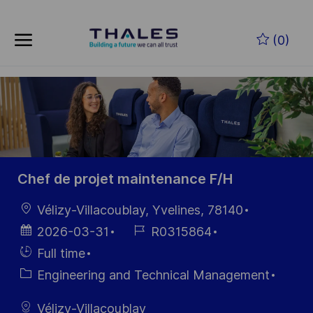
Skip to main content
Zum Hauptinhalt springen
(0)
-
-
Chef de projet maintenance F/H
Ort
Vélizy-Villacoublay, Yvelines, 78140
Datum der
Job-
2026-03-31
R0315864
Veröffentlichung
ID
Einstellunngstyp
Full time
Kategorie
Engineering and Technical Management
Vélizy-Villacoublay