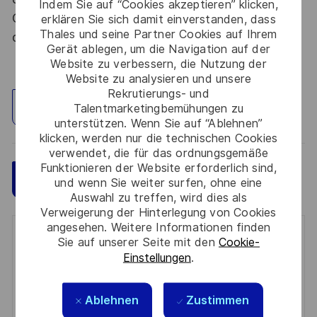
Indem Sie auf “Cookies akzeptieren” klicken,
Code de la défense et de l’IGI 1300 SGDSN/PSE
erklären Sie sich damit einverstanden, dass
Thales und seine Partner Cookies auf Ihrem
du 09 août 2021.
Gerät ablegen, um die Navigation auf der
Website zu verbessern, die Nutzung der
Website zu analysieren und unsere
Rekrutierungs- und
Standort erkunden
Talentmarketingbemühungen zu
unterstützen. Wenn Sie auf “Ablehnen”
klicken, werden nur die technischen Cookies
verwendet, die für das ordnungsgemäße
Funktionieren der Website erforderlich sind,
Speichern
Jetzt bewerben
und wenn Sie weiter surfen, ohne eine
Auswahl zu treffen, wird dies als
Verweigerung der Hinterlegung von Cookies
angesehen. Weitere Informationen finden
Get notified for similar jobs
Sie auf unserer Seite mit den
Cookie-
Einstellungen
.
You'll receive updates once a week
Ablehnen
Zustimmen
Enter