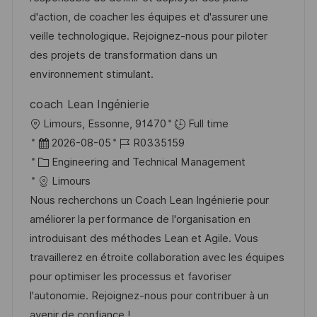
l
r
r
d'action, de coacher les équipes et d'assurer une
i
V
i
veille technologique. Rejoignez-nous pour piloter
c
e
e
des projets de transformation dans un
h
r
environnement stimulant.
u
ö
n
coach Lean Ingénierie
f
g
O
Limours, Essonne, 91470
Full time
f
r
D
J
2026-08-05
R0335159
e
t
a
K
o
Engineering and Technical Management
n
t
a
b
Limours
t
u
t
-
Nous recherchons un Coach Lean Ingénierie pour
l
m
e
I
améliorer la performance de l'organisation en
i
d
g
D
introduisant des méthodes Lean et Agile. Vous
c
e
o
travaillerez en étroite collaboration avec les équipes
h
r
r
pour optimiser les processus et favoriser
u
V
i
l'autonomie. Rejoignez-nous pour contribuer à un
n
e
e
avenir de confiance !