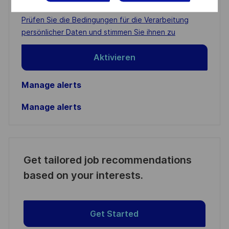
Email
address
Required
Prüfen Sie die Bedingungen für die Verarbeitung
(Required)
persönlicher Daten und stimmen Sie ihnen zu
Aktivieren
Manage alerts
Manage alerts
Get tailored job recommendations
based on your interests.
Get Started