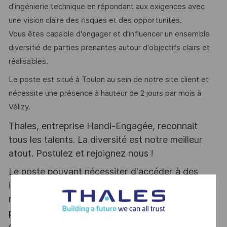
d'ingénierie technique en répondant aux exigences avec
une vision claire des risques et des opportunités.
Vous êtes capable d'engager et d'influencer un ensemble
diversifié de parties prenantes autour d'objectifs clairs et
réalisables.
Le poste est situé à Toulon au sein de notre site client et
nécessite une présence à hauteur de 2 jours par mois à
Vélizy.
Thales, entreprise Handi-Engagée, reconnait
tous les talents. La diversité est notre meilleur
atout. Postulez et rejoignez nous !
Le poste pouvant nécessiter d'accéder à des
informations relevant du secret de la défense
nationale, la personne retenue fera l'objet d'une
procédure d’habilitation, conformément aux
dispositions des articles R.2311-1 et suivants du