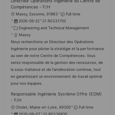
Directeur Opérations Ingénierie du Centre de
e
e
Compétences - F/H
r
O
Massy, Essonne, 91883
Full time
ö
r
D
J
2026-06-22
R0331702
f
t
a
K
o
Engineering and Technical Management
f
t
a
b
Massy
e
u
t
-
Nous recherchons un Directeur des Opérations
n
m
e
I
Ingénierie pour piloter la stratégie et la performance
t
d
g
D
au sein de notre Centre de Compétences. Vous
l
e
o
serez responsable de la gestion des ressources, de
i
r
r
la sous-traitance et de l'amélioration continue, tout
c
V
i
en garantissant un environnement de travail optimal
h
e
e
pour nos équipes.
u
r
Responsable Ingénierie Système Offre (EDM)
n
ö
- F/H
g
f
O
Cholet, Maine-et-Loire, 49300
Full time
f
r
D
J
2026-08-07
R0336826