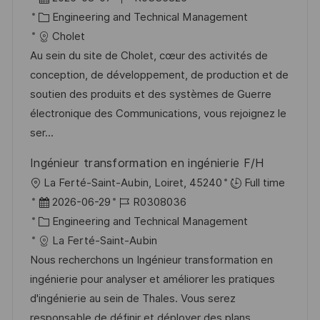
e
t
a
K
o
Engineering and Technical Management
n
t
a
b
Cholet
t
u
t
-
Au sein du site de Cholet, cœur des activités de
l
m
e
I
conception, de développement, de production et de
i
d
g
D
soutien des produits et des systèmes de Guerre
c
e
o
électronique des Communications, vous rejoignez le
h
r
r
ser...
u
V
i
n
Ingénieur transformation en ingénierie F/H
e
e
g
O
La Ferté-Saint-Aubin, Loiret, 45240
Full time
r
r
D
J
2026-06-29
R0308036
ö
t
a
K
o
Engineering and Technical Management
f
t
a
b
La Ferté-Saint-Aubin
f
u
t
-
Nous recherchons un Ingénieur transformation en
e
m
e
I
ingénierie pour analyser et améliorer les pratiques
n
d
g
D
d'ingénierie au sein de Thales. Vous serez
t
e
o
responsable de définir et déployer des plans