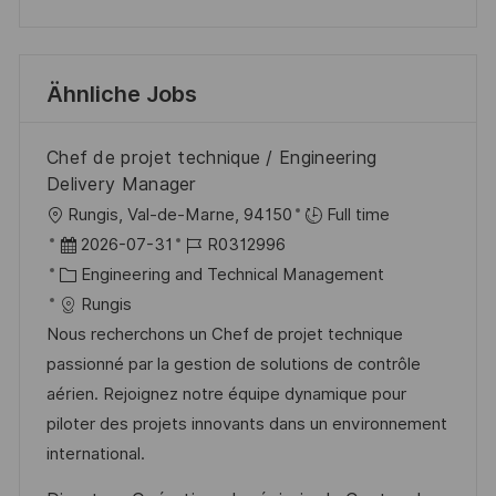
Ähnliche Jobs
Chef de projet technique / Engineering
Delivery Manager
O
Rungis, Val-de-Marne, 94150
Full time
r
D
J
2026-07-31
R0312996
t
a
K
o
Engineering and Technical Management
t
a
b
Rungis
u
t
-
Nous recherchons un Chef de projet technique
m
e
I
passionné par la gestion de solutions de contrôle
d
g
D
aérien. Rejoignez notre équipe dynamique pour
e
o
piloter des projets innovants dans un environnement
r
r
international.
V
i