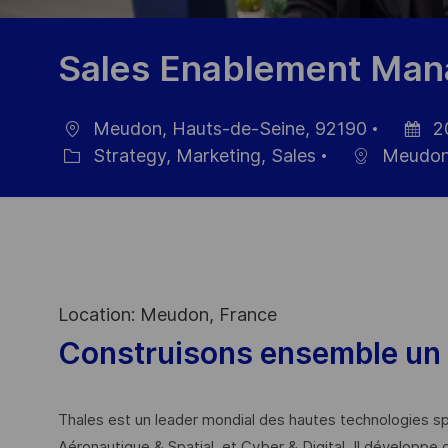
Sales Enablement Man
Meudon, Hauts-de-Seine, 92190
2
Ort
Datum
Strategy, Marketing, Sales
Meudo
Kategorie
der
Veröffe
Location: Meudon, France
Construisons ensemble un 
Thales est un leader mondial des hautes technologies spé
Aéronautique & Spatial, et Cyber & Digital. Il développe 