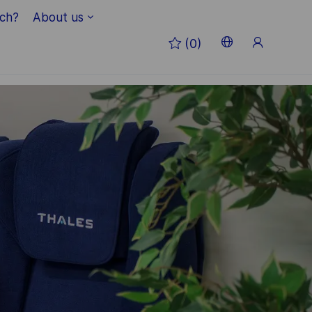
ich?
About us
Anmeld
(0)
Language
German
selected