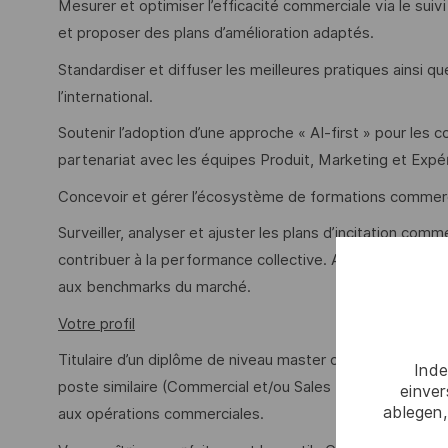
Mesurer et optimiser l’efficacité commerciale via le suivi 
et proposer des plans d’amélioration adaptés.
Standardiser et diffuser les meilleures pratiques ainsi
l’international.
Soutenir l’adoption d’une approche « AI-first » pour les co
partenariat avec les équipes Produit, Marketing et Expér
Concevoir et gérer l’écosystème de formations commerc
Surveiller, analyser et ajuster les plans d’incitation comme
contribuer à la performance collective. Assurer la cont
aux benchmarks du marché.
Votre profil
Titulaire d’un diplôme de niveau master ou équivalent (B
Inde
poste similaire (Commercial et/ou Sales Enablement) ou
einve
ablegen,
aux opérations commerciales.