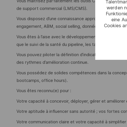
Vous maîtrisez parfaitement les outils CRM (tels que Sa
Talentmar
werden n
de support commercial (LMS/CMS).
Funktioni
Vous disposez d’une connaissance approfondie de l’env
eine Au
Cookies an
engagement, ABM, social selling, données d’intention).
Vous êtes à l’aise avec le développement de tableaux de
que le suivi de la santé du pipeline, les taux de conversio
Vous pouvez piloter la définition d’indicateurs clairs d
des rythmes d’amélioration continue.
Vous possédez de solides compétences dans la concepti
bootcamps, office hours).
Vous êtes reconnu(e) pour :
Votre capacité à concevoir, déployer, gérer et amélior
Votre aptitude à influencer sans autorité ; vos fortes
Votre communication claire et votre capacité à simplifie