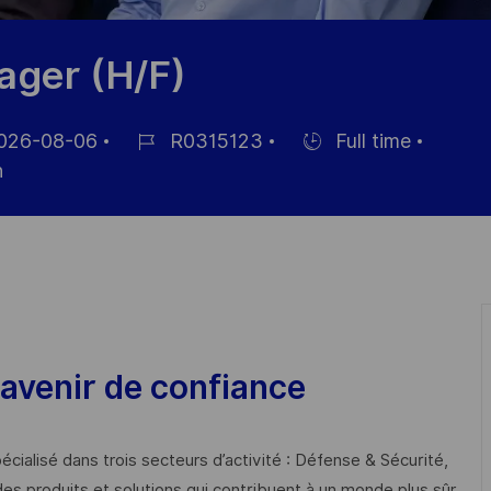
ager (H/F)
026-08-06
R0315123
Full time
Job-
Einstellunngstyp
n
ID
ntlichung
avenir de confiance
cialisé dans trois secteurs d’activité : Défense & Sécurité,
des produits et solutions qui contribuent à un monde plus sûr,