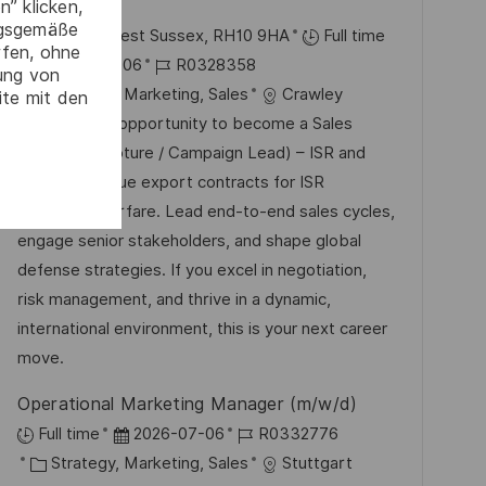
ISR
” klicken,
f
ngsgemäße
O
Crawley, West Sussex, RH10 9HA
Full time
f
rfen, ohne
r
D
J
2026-07-06
R0328358
gung von
e
t
a
K
o
Strategy, Marketing, Sales
Crawley
ite mit den
n
t
a
b
Embrace the opportunity to become a Sales
t
u
t
-
Manager (Capture / Campaign Lead) – ISR and
l
m
e
I
drive high-value export contracts for ISR
i
d
g
D
Electronic Warfare. Lead end-to-end sales cycles,
c
e
o
engage senior stakeholders, and shape global
h
r
r
defense strategies. If you excel in negotiation,
u
V
i
risk management, and thrive in a dynamic,
n
e
e
international environment, this is your next career
g
r
move.
ö
Operational Marketing Manager (m/w/d)
f
D
J
Full time
2026-07-06
R0332776
f
K
a
o
Strategy, Marketing, Sales
Stuttgart
e