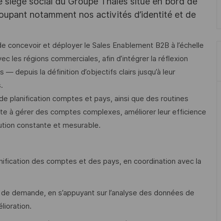
e siège social du Groupe Thales situé en bord de
oupant notamment nos activités d’identité et de
e concevoir et déployer le Sales Enablement B2B à l’échelle
ec les régions commerciales, afin d’intégrer la réflexion
 depuis la définition d’objectifs clairs jusqu’à leur
.
e planification comptes et pays, ainsi que des routines
ente à gérer des comptes complexes, améliorer leur efficience
ution constante et mesurable.
nification des comptes et des pays, en coordination avec la
 de demande, en s’appuyant sur l’analyse des données de
lioration.