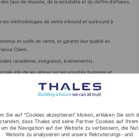
des taux de réussite, de la rentabilité et du chiffre d’affaires,
 que les méthodologies de vente inbound et outbound à
ntenus et outils de vente, et garantir leur qualité en
ience Client.
iales (académie, intégration, événements).
rciale afin de les aligner sur les priorités business et
inuité et la pertinence des programmes déployés par rapport
ac+5), vous justifiez de plus de 10 ans d’expérience dans un
m Sie auf “Cookies akzeptieren” klicken, erklären Sie sich 
 un poste équivalent lié aux méthodologies de formation ou
rstanden, dass Thales und seine Partner Cookies auf Ihrem
 um die Navigation auf der Website zu verbessern, die Nu
Website zu analysieren und unsere Rekrutierungs- und