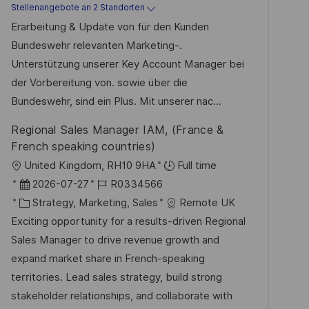
a
t
b
Stellenangebote an 2 Standorten
n
t
u
-
Erarbeitung & Update von für den Kunden
t
e
m
I
Bundeswehr relevanten Marketing-.
l
g
d
D
Unterstützung unserer Key Account Manager bei
i
o
e
der Vorbereitung von. sowie über die
c
r
r
Bundeswehr, sind ein Plus. Mit unserer nac...
h
i
V
u
Regional Sales Manager IAM, (France &
e
e
n
French speaking countries)
r
g
O
United Kingdom, RH10 9HA
Full time
ö
r
D
J
2026-07-27
R0334566
f
t
a
K
o
Strategy, Marketing, Sales
Remote UK
f
t
a
b
Exciting opportunity for a results-driven Regional
e
u
t
-
Sales Manager to drive revenue growth and
n
m
e
I
expand market share in French-speaking
t
d
g
D
territories. Lead sales strategy, build strong
l
e
o
stakeholder relationships, and collaborate with
i