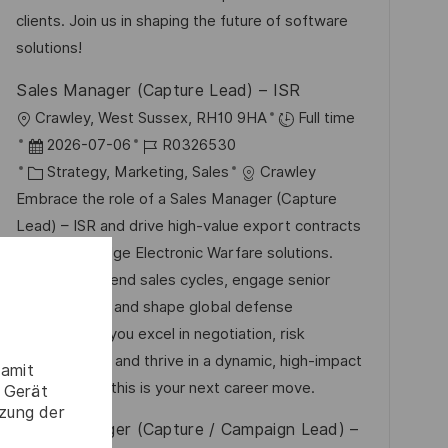
i
V
clients. Join us in shaping the future of software
e
e
solutions!
r
Sales Manager (Capture Lead) – ISR
ö
O
Crawley, West Sussex, RH10 9HA
Full time
f
r
D
J
2026-07-06
R0326530
f
t
a
K
o
Strategy, Marketing, Sales
Crawley
e
t
a
b
Embrace the role of a Sales Manager (Capture
n
u
t
-
Lead) – ISR and drive high-value export contracts
t
m
e
I
for cutting-edge Electronic Warfare solutions.
l
d
g
D
Lead end-to-end sales cycles, engage senior
i
e
o
stakeholders, and shape global defense
c
r
r
strategies. If you excel in negotiation, risk
h
V
i
management, and thrive in a dynamic, high-impact
u
damit
e
e
environment, this is your next career move.
 Gerät
n
tzung der
r
g
Sales Manager (Capture / Campaign Lead) –
ö