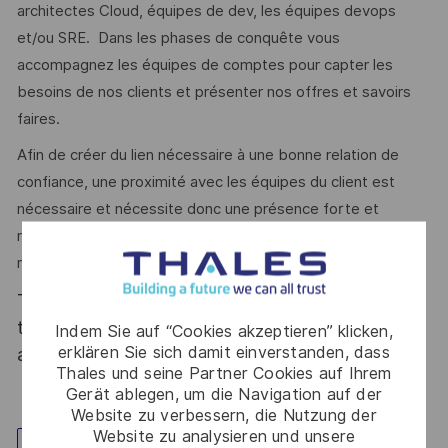
architectes Cloud, équipes de dev, les équipes devops
et/ou SRE. Dans les phases de conquête vous
accompagnez les équipes de comptes pour capter les
besoins de nos clients et présenter nos offres et savoirs
faires.
Afin de créer du lien nécessaire à une bonne relation de
confiance, une proximité avec les équipes du client est
nécessaire et nécessite donc une présence forte et
régulière dans les locaux de nos clients principalement en
région parisienne.
Thales, entreprise Handi-Engagée, reconnait
tous les talents. La diversité est notre meilleur
Indem Sie auf “Cookies akzeptieren” klicken,
erklären Sie sich damit einverstanden, dass
atout. Postulez et rejoignez nous !
Thales und seine Partner Cookies auf Ihrem
Gerät ablegen, um die Navigation auf der
Website zu verbessern, die Nutzung der
Website zu analysieren und unsere