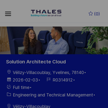
Skip to main content
Zum Hauptinhalt springen
(0)
-
-
Solution Architecte Cloud
Ort
Vélizy-Villacoublay, Yvelines, 78140
Datum der
Job-
2026-02-03
R0314912
Veröffentlichung
ID
Einstellunngstyp
Full time
Kategorie
Engineering and Technical Management
Vélizy-Villacoublay