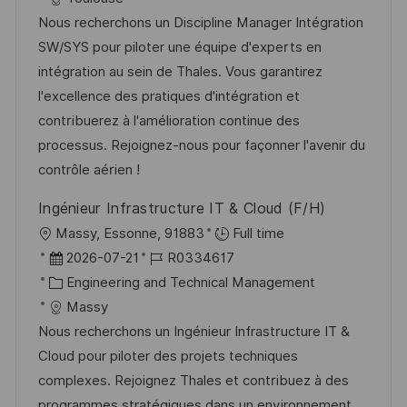
n
u
t
-
Nous recherchons un Discipline Manager Intégration
t
m
e
I
SW/SYS pour piloter une équipe d'experts en
l
d
g
D
intégration au sein de Thales. Vous garantirez
i
e
o
l'excellence des pratiques d'intégration et
c
r
r
contribuerez à l'amélioration continue des
h
V
i
processus. Rejoignez-nous pour façonner l'avenir du
u
e
e
contrôle aérien !
n
r
g
Ingénieur Infrastructure IT & Cloud (F/H)
ö
O
Massy, Essonne, 91883
Full time
f
r
D
J
2026-07-21
R0334617
f
t
a
K
o
Engineering and Technical Management
e
t
a
b
Massy
n
u
t
-
Nous recherchons un Ingénieur Infrastructure IT &
t
m
e
I
Cloud pour piloter des projets techniques
l
d
g
D
complexes. Rejoignez Thales et contribuez à des
i
e
o
programmes stratégiques dans un environnement