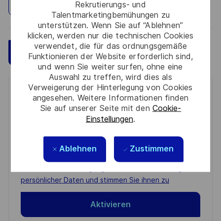
Standort erkunden
Rekrutierungs- und
Talentmarketingbemühungen zu
unterstützen. Wenn Sie auf “Ablehnen”
klicken, werden nur die technischen Cookies
verwendet, die für das ordnungsgemäße
Speichern
Jetzt bewerben
Funktionieren der Website erforderlich sind,
und wenn Sie weiter surfen, ohne eine
Auswahl zu treffen, wird dies als
Verweigerung der Hinterlegung von Cookies
Get notified for similar jobs
angesehen. Weitere Informationen finden
Sie auf unserer Seite mit den
Cookie-
You'll receive updates once a week
Einstellungen
.
Enter
Ablehnen
Zustimmen
Email
address
Required
Prüfen Sie die Bedingungen für die Verarbeitung
(Required)
persönlicher Daten und stimmen Sie ihnen zu
Aktivieren