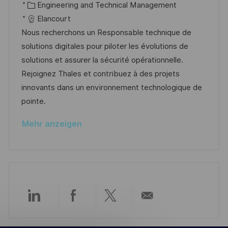
g
t
a
K
o
Engineering and Technical Management
f
t
a
b
Elancourt
f
u
t
-
Nous recherchons un Responsable technique de
e
m
e
I
solutions digitales pour piloter les évolutions de
n
d
g
D
solutions et assurer la sécurité opérationnelle.
t
e
o
Rejoignez Thales et contribuez à des projets
l
r
r
innovants dans un environnement technologique de
i
V
i
pointe.
c
e
e
h
Mehr anzeigen
r
u
ö
n
f
g
f
e
n
Über
Über
Über
Per
t
l