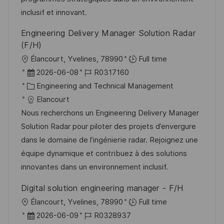
c
r
r
inclusif et innovant.
h
V
i
u
Engineering Delivery Manager Solution Radar
e
e
n
(F/H)
r
g
O
Élancourt, Yvelines, 78990
Full time
ö
r
D
J
2026-06-08
R0317160
f
t
a
K
o
Engineering and Technical Management
f
t
a
b
Elancourt
e
u
t
-
Nous recherchons un Engineering Delivery Manager
n
m
e
I
Solution Radar pour piloter des projets d’envergure
t
d
g
D
dans le domaine de l’ingénierie radar. Rejoignez une
l
e
o
équipe dynamique et contribuez à des solutions
i
r
r
innovantes dans un environnement inclusif.
c
V
i
h
Digital solution engineering manager - F/H
e
e
u
O
Élancourt, Yvelines, 78990
Full time
r
n
r
D
J
2026-06-09
R0328937
ö