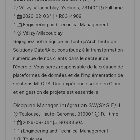
O
Vélizy-Villacoublay, Yvelines, 78140
Full time
r
D
J
2026-02-03
R0314909
t
a
K
o
Engineering and Technical Management
t
a
b
Vélizy-Villacoublay
u
t
-
Rejoignez notre équipe en tant qu'Architecte de
m
e
I
Solutions Data/IA et contribuez à la transformation
d
g
D
numérique de nos clients dans le secteur de
e
o
l'énergie. Vous serez responsable de la création de
r
r
plateformes de données et de l'implémentation de
V
i
solutions MLOPS. Une expérience solide en Cloud
e
e
et en gestion de projets est essentielle.
r
Discipline Manager Intégration SW/SYS F/H
ö
O
Toulouse, Haute-Garonne, 31000
Full time
f
r
D
J
2026-08-04
R0333504
f
t
a
K
o
Engineering and Technical Management
e
t
a
b
Toulouse