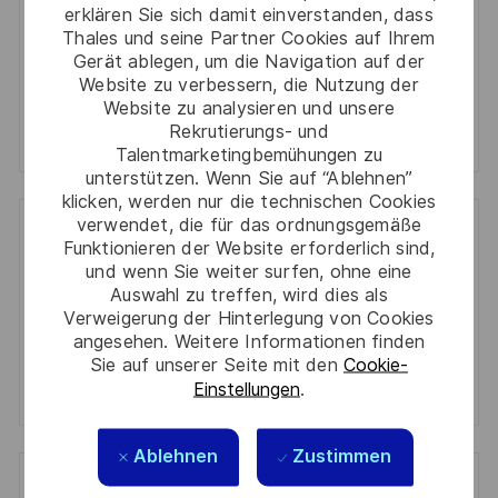
erklären Sie sich damit einverstanden, dass
Aktivieren
Thales und seine Partner Cookies auf Ihrem
Gerät ablegen, um die Navigation auf der
Website zu verbessern, die Nutzung der
Manage alerts
Website zu analysieren und unsere
Rekrutierungs- und
Manage alerts
Talentmarketingbemühungen zu
unterstützen. Wenn Sie auf “Ablehnen”
klicken, werden nur die technischen Cookies
verwendet, die für das ordnungsgemäße
Get tailored job recommendations
Funktionieren der Website erforderlich sind,
und wenn Sie weiter surfen, ohne eine
based on your interests.
Auswahl zu treffen, wird dies als
Verweigerung der Hinterlegung von Cookies
angesehen. Weitere Informationen finden
Sie auf unserer Seite mit den
Cookie-
Get Started
Einstellungen
.
Ablehnen
Zustimmen
Ähnliche Jobs