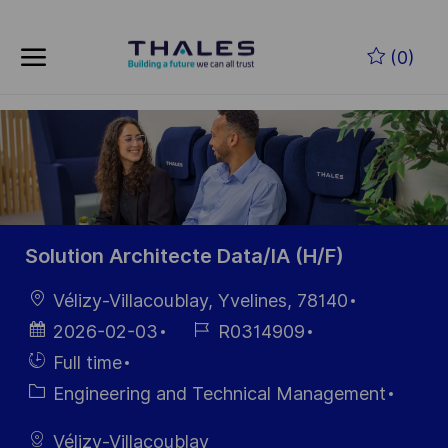
Skip to main content
Zum Hauptinhalt springen
(0)
-
-
Solution Architecte Data/IA (H/F)
Ort
Vélizy-Villacoublay, Yvelines, 78140
Datum der
Job-
2026-02-03
R0314909
Veröffentlichung
ID
Einstellunngstyp
Full time
Kategorie
Engineering and Technical Management
Vélizy-Villacoublay