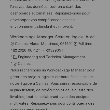
l
e
o
l'analyse des données, tout en créant des
i
r
r
dashboards automatisés. Rejoignez-nous pour
c
V
i
développer vos compétences dans un
h
e
e
environnement stimulant et innovant.
u
r
n
Workpackage Manager Solution logiciel bord
ö
g
O
Cannes, Alpes-Maritimes, 06150
Full time
f
r
D
J
2026-06-12
R0329057
f
t
a
K
o
Engineering and Technical Management
e
t
a
b
Cannes
n
u
t
-
Nous recherchons un Workpackage Manager pour
t
m
e
I
gérer des projets logiciels embarqués au sein de
l
d
g
D
notre équipe à Cannes. Vous serez responsable de
i
e
o
la planification, de l'exécution et de la qualité des
c
r
r
livrables, tout en collaborant avec des équipes
h
V
i
multi-sites. Rejoignez-nous pour contribuer à des
u
e
e
solutions innovantes !