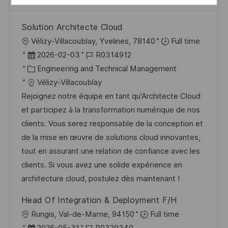
Solution Architecte Cloud
O
Vélizy-Villacoublay, Yvelines, 78140
Full time
r
D
J
2026-02-03
R0314912
t
a
K
o
Engineering and Technical Management
t
a
b
Vélizy-Villacoublay
u
t
-
Rejoignez notre équipe en tant qu'Architecte Cloud
m
e
I
et participez à la transformation numérique de nos
d
g
D
clients. Vous serez responsable de la conception et
e
o
de la mise en œuvre de solutions cloud innovantes,
r
r
tout en assurant une relation de confiance avec les
V
i
clients. Si vous avez une solide expérience en
e
e
architecture cloud, postulez dès maintenant !
r
Head Of Integration & Deployment F/H
ö
O
Rungis, Val-de-Marne, 94150
Full time
f
r
D
J
2026-05-31
R0329340