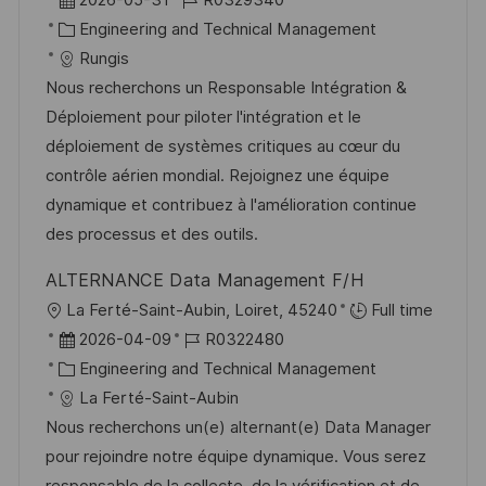
f
t
a
K
o
Engineering and Technical Management
e
t
a
b
Rungis
n
u
t
-
Nous recherchons un Responsable Intégration &
t
m
e
I
Déploiement pour piloter l'intégration et le
l
d
g
D
déploiement de systèmes critiques au cœur du
i
e
o
contrôle aérien mondial. Rejoignez une équipe
c
r
r
dynamique et contribuez à l'amélioration continue
h
V
i
des processus et des outils.
u
e
e
n
ALTERNANCE Data Management F/H
r
g
O
La Ferté-Saint-Aubin, Loiret, 45240
Full time
ö
r
D
J
2026-04-09
R0322480
f
t
a
K
o
Engineering and Technical Management
f
t
a
b
La Ferté-Saint-Aubin
e
u
t
-
Nous recherchons un(e) alternant(e) Data Manager
n
m
e
I
pour rejoindre notre équipe dynamique. Vous serez
t
d
g
D
responsable de la collecte, de la vérification et de