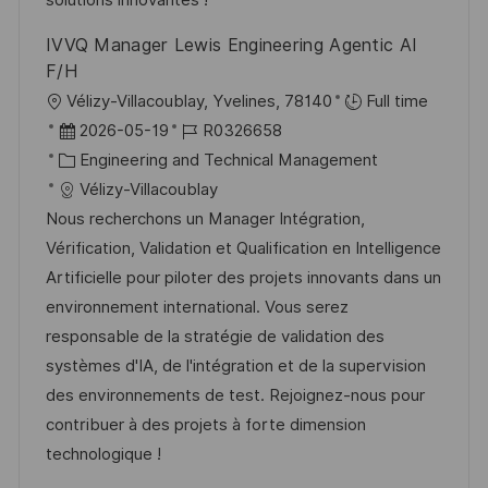
n
r
g
IVVQ Manager Lewis Engineering Agentic AI
ö
F/H
f
O
Vélizy-Villacoublay, Yvelines, 78140
Full time
f
r
D
J
2026-05-19
R0326658
e
t
a
K
o
Engineering and Technical Management
n
t
a
b
Vélizy-Villacoublay
t
u
t
-
Nous recherchons un Manager Intégration,
l
m
e
I
Vérification, Validation et Qualification en Intelligence
i
d
g
D
Artificielle pour piloter des projets innovants dans un
c
e
o
environnement international. Vous serez
h
r
r
responsable de la stratégie de validation des
u
V
i
systèmes d'IA, de l'intégration et de la supervision
n
e
e
des environnements de test. Rejoignez-nous pour
g
r
contribuer à des projets à forte dimension
ö
technologique !
f