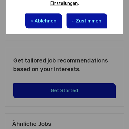
Aktivieren
Einstellungen
.
Manage alerts
Ablehnen
Zustimmen
Manage alerts
Get tailored job recommendations
based on your interests.
Get Started
Ähnliche Jobs