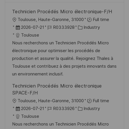
Technicien Procédés Micro électronique-F/H
O
Toulouse, Haute-Garonne, 31000
Full time
r
D
J
K
2026-07-21
R0333928
Industry
t
a
o
a
Toulouse
t
b
t
Nous recherchons un Technicien Procédés Micro
u
-
e
électronique pour optimiser les procédés de
m
I
g
production et assurer la qualité. Rejoignez Thales à
d
D
o
Toulouse et contribuez à des projets innovants dans
e
r
un environnement inclusif.
r
i
Technicien Procédés Micro électronique
V
e
SPACE-F/H
e
O
Toulouse, Haute-Garonne, 31000
Full time
r
r
D
J
K
2026-07-21
R0333926
Industry
ö
t
a
o
a
Toulouse
f
t
b
t
Nous recherchons un Technicien Procédés Micro
f