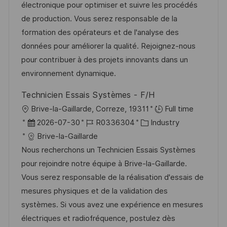
u
-
e
électronique pour optimiser et suivre les procédés
e
m
I
g
de production. Vous serez responsable de la
n
d
D
o
formation des opérateurs et de l'analyse des
t
e
r
données pour améliorer la qualité. Rejoignez-nous
l
r
i
pour contribuer à des projets innovants dans un
i
V
e
environnement dynamique.
c
e
h
Technicien Essais Systèmes - F/H
r
u
O
Brive-la-Gaillarde, Correze, 19311
Full time
ö
n
r
D
J
K
2026-07-30
R0336304
Industry
f
g
t
a
o
a
Brive-la-Gaillarde
f
t
b
t
Nous recherchons un Technicien Essais Systèmes
e
u
-
e
pour rejoindre notre équipe à Brive-la-Gaillarde.
n
m
I
g
Vous serez responsable de la réalisation d'essais de
t
d
D
o
mesures physiques et de la validation des
l
e
r
systèmes. Si vous avez une expérience en mesures
i
r
i
électriques et radiofréquence, postulez dès
c