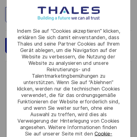
Standort erkunden
Indem Sie auf “Cookies akzeptieren” klicken,
erklären Sie sich damit einverstanden, dass
Thales und seine Partner Cookies auf Ihrem
Speichern
Jetzt bewerben
Gerät ablegen, um die Navigation auf der
Website zu verbessern, die Nutzung der
Website zu analysieren und unsere
Rekrutierungs- und
Get notified for similar jobs
Talentmarketingbemühungen zu
unterstützen. Wenn Sie auf “Ablehnen”
You'll receive updates once a week
klicken, werden nur die technischen Cookies
verwendet, die für das ordnungsgemäße
Enter
Funktionieren der Website erforderlich sind,
Email
und wenn Sie weiter surfen, ohne eine
Auswahl zu treffen, wird dies als
address
Required
Prüfen Sie die Bedingungen für die Verarbeitung
Verweigerung der Hinterlegung von Cookies
(Required)
persönlicher Daten und stimmen Sie ihnen zu
angesehen. Weitere Informationen finden
Sie auf unserer Seite mit den
Cookie-