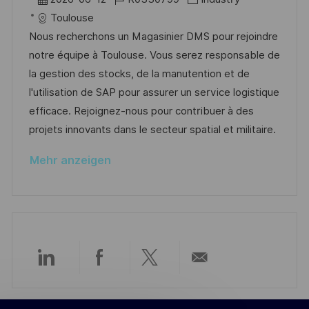
f
t
a
o
a
Toulouse
e
t
b
t
Nous recherchons un Magasinier DMS pour rejoindre
n
u
-
e
notre équipe à Toulouse. Vous serez responsable de
t
m
I
g
la gestion des stocks, de la manutention et de
l
d
D
o
l'utilisation de SAP pour assurer un service logistique
i
e
r
efficace. Rejoignez-nous pour contribuer à des
c
r
i
projets innovants dans le secteur spatial et militaire.
h
V
e
u
Mehr anzeigen
e
n
r
g
ö
f
f
e
Über
Über
Über
Per
n
t
LinkedIn
Facebook
Twitter
E-