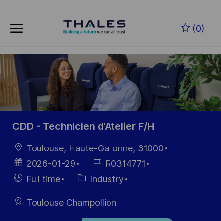
Skip to main content
Zum Hauptinhalt springen
(0)
-
-
CDD - Technicien d'Atelier F/H
Ort
Toulouse, Haute-Garonne, 31000
Datum der
Job-
2026-01-29
R0314771
Veröffentlichung
ID
Einstellunngstyp
Kategorie
Full time
Industry
Toulouse Champollion