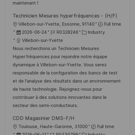
V
e
maintenant !
h
e
u
Technicien Mesures hyperfréquences - (H/F)
r
n
O
Villebon-sur-Yvette, Essonne, 91140
Full time
ö
g
r
D
J
K
2026-06-24
R0328246
Industry
f
t
a
o
a
Villebon-sur-Yvette
f
t
b
t
Nous recherchons un Technicien Mesures
e
u
-
e
Hyperfréquences pour rejoindre notre équipe
n
m
I
g
dynamique à Villebon-sur-Yvette. Vous serez
t
d
D
o
responsable de la configuration des bancs de test
l
e
r
et de l'analyse des résultats dans un environnement
i
r
i
de haute technologie. Rejoignez-nous pour
c
V
e
contribuer à des solutions innovantes dans le
h
e
secteur des semi-conducteurs.
u
r
n
CDD Magasinier DMS-F/H
ö
g
O
Toulouse, Haute-Garonne, 31000
Full time
f
r
D
J
K
2026-06-12
R0330799
Industry