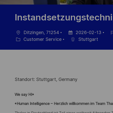
Instandsetzungstechni
Ditzingen, 71254
2026-02-13
Ort
Datum
Job
Customer Service
Stuttgart
Kategorie
der
ID
Veröffentlichung
Standort: Stuttgart, Germany
We say HI*
*Human Intelligence – Herzlich willkommen im Team Tha
Thales in Deutschland ist Teil eines weltweit führende