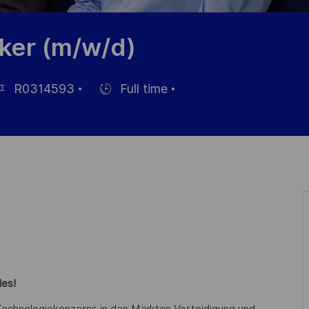
ker (m/w/d)
R0314593
Full time
-
Einstellunngstyp
les!
n Technologiekonzerns in den Märkten Verteidigung und