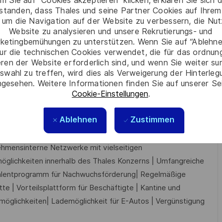
m Sie auf “Cookies akzeptieren” klicken, erklären Sie sich 
rstanden, dass Thales und seine Partner Cookies auf Ihrem
ft
 um die Navigation auf der Website zu verbessern, die Nu
Website zu analysieren und unsere Rekrutierungs- und
 in SAP
ketingbemühungen zu unterstützen. Wenn Sie auf “Ablehnen
ur die technischen Cookies verwendet, die für das ordnu
eren der Website erforderlich sind, und wenn Sie weiter su
amfähigkeit sowie Verhandlungsgeschick, Selbstständigkeit
swahl zu treffen, wird dies als Verweigerung der Hinterle
gesehen. Weitere Informationen finden Sie auf unserer Se
Cookie-Einstellungen
.
Ablehnen
Zustimmen
iedliche Teilzeitmodelle zur Förderung der Vereinbarkeit von
tersteilzeitmodelle | Aktienbeteiligungsprogramm „Sharing
ehmensinterne Netzwerke mit vielseitigen
möglichkeiten innerhalb des Thales Konzerns | Umfangreiche
Talentprogramm für Nachwuchsförderung| Regelmäßige
e | Vorteilsplattform für Beschäftigte | Kantine und
möglichkeiten| Lademöglichkeit für E-Autos | Vergünstigung