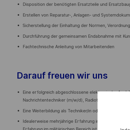
Disposition der benötigten Ersatzteile und Ersatzba
Erstellen von Reparatur-, Anlagen- und Systemdokum
Sicherstellung der Einhaltung der Normen, Verordnunge
Durchführung der gemeinsamen Endabnahme mit Ku
Fachtechnische Anleitung von Mitarbeitenden
Darauf freuen wir uns
Eine erfolgreich abgeschlossene elektronische Ausbi
Nachrichtentechniker (m/w/d), Radiotechniker (m/w/d
Eine Weiterbildung als Techniker/in oder Meister/in is
Idealerweise mehrjährige Erfahrung in der Instands
Erfahrung im militärischen Bereich ist wünschenswer