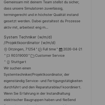
t
o
a
t
Gemeinsam mit deinem Team stellst du sicher,
e
b
t
u
dass unsere Simulatoren zuverlässig,
n
-
e
m
termingerecht und in höchster Qualität instand
t
I
g
d
gesetzt werden. Dabei gestaltest du Prozesse
l
D
o
e
aktiv mit, arbeitest eng m...
i
r
r
c
System Techniker (w/m/d)
i
V
h
/Projektkoordinator (w/m/d)
e
e
u
O
D
Ditzingen, 71254
Full time
2026-04-21
r
n
r
J
K
a
R0319000
Customer Service
ö
g
t
o
a
t
Stuttgart
f
b
t
u
Wir suchen einen
f
-
e
m
Systemtechniker/Projektkoordinator, der
e
I
g
d
eigenständig Service- und Fertigungstätigkeiten
n
D
o
e
durchführt und den Reparaturablauf koordiniert.
t
r
r
Wenn Sie Erfahrung in der Instandhaltung
l
i
V
elektrischer Baugruppen haben und fließend
i