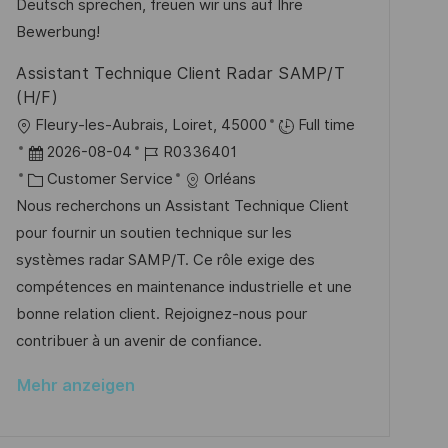
e
e
Deutsch sprechen, freuen wir uns auf Ihre
c
r
Bewerbung!
h
ö
Assistant Technique Client Radar SAMP/T
u
f
(H/F)
n
f
O
Fleury-les-Aubrais, Loiret, 45000
Full time
g
e
r
D
J
2026-08-04
R0336401
n
t
a
K
o
Customer Service
Orléans
t
t
a
b
Nous recherchons un Assistant Technique Client
l
u
t
-
pour fournir un soutien technique sur les
i
m
e
I
systèmes radar SAMP/T. Ce rôle exige des
c
d
g
D
compétences en maintenance industrielle et une
h
e
o
bonne relation client. Rejoignez-nous pour
u
r
r
contribuer à un avenir de confiance.
n
V
i
g
Mehr anzeigen
e
e
r