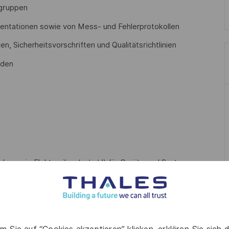
ugruppen
entationen sowie von Mess- und Fehlerprotokollen
n, Sicherheitsvorschriften und Qualitätsrichtlinien
nden
ldung wie Elektroniker (m/w/d) für Geräte und Systeme,
) oder vergleichbar
t willkommen
etzung von elektronischen Baugruppen und Geräten sowie
t