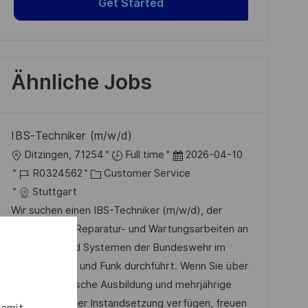
Get Started
Ähnliche Jobs
IBS-Techniker (m/w/d)
O
D
Ditzingen, 71254
Full time
2026-04-10
r
J
K
a
R0324562
Customer Service
t
o
a
t
Stuttgart
b
t
u
Wir suchen einen IBS-Techniker (m/w/d), der
-
e
m
eigenständig Reparatur- und Wartungsarbeiten an
I
g
d
Produkten und Systemen der Bundeswehr im
D
o
e
Bereich Radar und Funk durchführt. Wenn Sie über
r
r
eine elektronische Ausbildung und mehrjährige
i
V
Erfahrung in der Instandsetzung verfügen, freuen