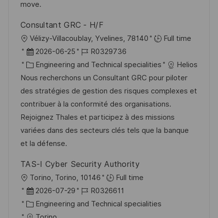
ö
move.
f
Consultant GRC - H/F
f
O
Vélizy-Villacoublay, Yvelines, 78140
Full time
e
r
D
J
2026-06-25
R0329736
n
t
a
K
o
Engineering and Technical specialities
Helios
t
t
a
b
Nous recherchons un Consultant GRC pour piloter
l
u
t
-
des stratégies de gestion des risques complexes et
i
m
e
I
contribuer à la conformité des organisations.
c
d
g
D
Rejoignez Thales et participez à des missions
h
e
o
variées dans des secteurs clés tels que la banque
u
r
r
et la défense.
n
V
i
g
TAS-I Cyber Security Authority
e
e
O
Torino, Torino, 10146
Full time
r
r
D
J
2026-07-29
R0326611
ö
t
a
K
o
Engineering and Technical specialities
f
t
a
b
Torino