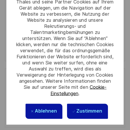
Thales und seine Partner Cookies auf Ihrem
Required
Prüfen Sie die Bedingungen für die Verarbeitung
(Required)
Gerät ablegen, um die Navigation auf der
persönlicher Daten und stimmen Sie ihnen zu
Website zu verbessern, die Nutzung der
Website zu analysieren und unsere
Aktivieren
Rekrutierungs- und
Talentmarketingbemühungen zu
unterstützen. Wenn Sie auf “Ablehnen”
Manage alerts
klicken, werden nur die technischen Cookies
verwendet, die für das ordnungsgemäße
Manage alerts
Funktionieren der Website erforderlich sind,
und wenn Sie weiter surfen, ohne eine
Auswahl zu treffen, wird dies als
Verweigerung der Hinterlegung von Cookies
Get tailored job recommendations
angesehen. Weitere Informationen finden
Sie auf unserer Seite mit den
Cookie-
based on your interests.
Einstellungen
.
Ablehnen
Zustimmen
Get Started