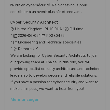
c
r
r
l'audit en cybersécurité. Rejoignez-nous pour
h
V
i
contribuer à un avenir plus sûr et innovant.
u
e
e
n
Cyber Security Architect
r
g
O
United Kingdom, RH10 9HA
Full time
ö
r
D
J
2026-06-05
R0330425
f
t
a
K
o
Engineering and Technical specialities
f
t
a
b
Remote UK
e
u
t
-
We are looking for Cyber Security Architects to join
n
m
e
I
our growing team at Thales. In this role, you will
t
d
g
D
provide specialist security architecture and technical
l
e
o
leadership to develop secure and reliable solutions.
i
r
r
If you have a passion for cyber security and want to
c
V
i
make an impact, we want to hear from you!
h
e
e
u
Mehr anzeigen
r
n
ö