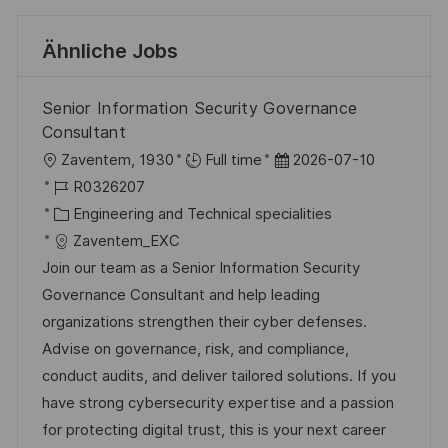
Ähnliche Jobs
Senior Information Security Governance
Consultant
O
D
Zaventem, 1930
Full time
2026-07-10
r
J
a
R0326207
t
o
K
t
Engineering and Technical specialities
b
a
u
Zaventem_EXC
-
t
m
Join our team as a Senior Information Security
I
e
d
Governance Consultant and help leading
D
g
e
organizations strengthen their cyber defenses.
o
r
Advise on governance, risk, and compliance,
r
V
conduct audits, and deliver tailored solutions. If you
i
e
have strong cybersecurity expertise and a passion
e
r
for protecting digital trust, this is your next career