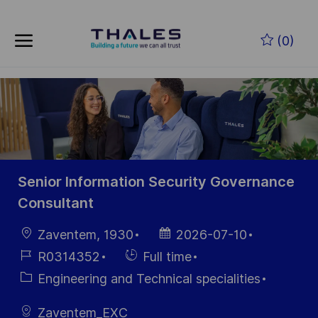
Skip to main content
Zum Hauptinhalt springen
(0)
-
-
Senior Information Security Governance
Consultant
Ort
Datum der
Zaventem, 1930
2026-07-10
Veröffentlichung
Job-
Einstellunngstyp
R0314352
Full time
ID
Kategorie
Engineering and Technical specialities
Zaventem_EXC