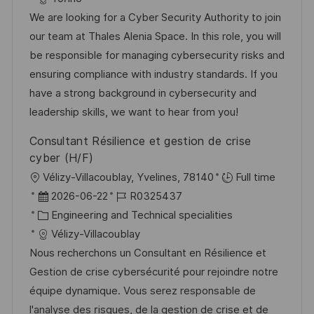
f
u
t
-
We are looking for a Cyber Security Authority to join
e
m
e
I
our team at Thales Alenia Space. In this role, you will
n
d
g
D
be responsible for managing cybersecurity risks and
t
e
o
ensuring compliance with industry standards. If you
l
r
r
have a strong background in cybersecurity and
i
V
i
leadership skills, we want to hear from you!
c
e
e
h
Consultant Résilience et gestion de crise
r
u
cyber (H/F)
ö
n
O
Vélizy-Villacoublay, Yvelines, 78140
Full time
f
g
r
D
J
2026-06-22
R0325437
f
t
a
K
o
Engineering and Technical specialities
e
t
a
b
Vélizy-Villacoublay
n
u
t
-
Nous recherchons un Consultant en Résilience et
t
m
e
I
Gestion de crise cybersécurité pour rejoindre notre
l
d
g
D
équipe dynamique. Vous serez responsable de
i
e
o
l'analyse des risques, de la gestion de crise et de