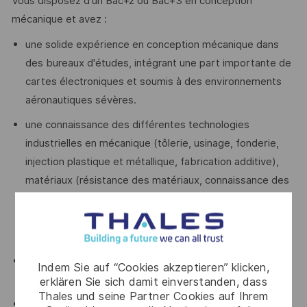
Vous disposez d'un Bac+2 ou Bac+3 en conception
mécanique et avez :
une solide expérience en conception mécanique dans
des bureaux d'études, intégrant une part importante de
cartes électroniques et soumis à des environnements
aéronautiques sévères.
une connaissance des différentes technologies
industrielles en mécanique (tôlerie, usinage, fonderie,
injection plastique et métallique, fabrication additive),
matériaux (résistance des matériaux, connaissance des
propriétés thermiques), traitement de surface,
connectique, drainage thermique des cartes
électroniques, technologies d’assemblage.
des bonnes connaissances en CAO (CATIA V5) + 3D
Indem Sie auf “Cookies akzeptieren” klicken,
Experience.
erklären Sie sich damit einverstanden, dass
Thales und seine Partner Cookies auf Ihrem
des aptitudes à encadrer de la sous-traitance