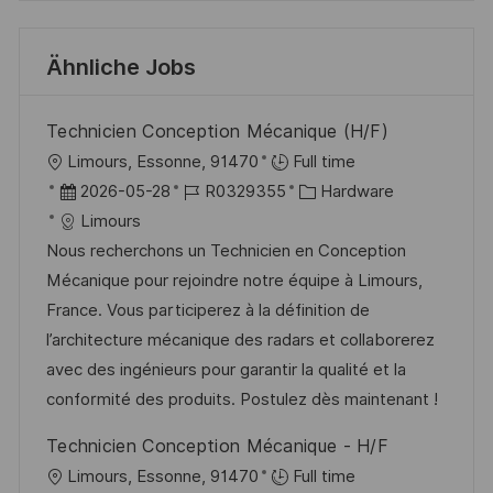
Ähnliche Jobs
Technicien Conception Mécanique (H/F)
O
Limours, Essonne, 91470
Full time
r
D
J
K
2026-05-28
R0329355
Hardware
t
a
o
a
Limours
t
b
t
Nous recherchons un Technicien en Conception
u
-
e
Mécanique pour rejoindre notre équipe à Limours,
m
I
g
France. Vous participerez à la définition de
d
D
o
l’architecture mécanique des radars et collaborerez
e
r
avec des ingénieurs pour garantir la qualité et la
r
i
conformité des produits. Postulez dès maintenant !
V
e
Technicien Conception Mécanique - H/F
e
O
Limours, Essonne, 91470
Full time
r