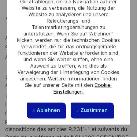
Gerät ablegen, um die Navigation auf der
(Prestations intellectuelles et/ou fabrication)
Website zu verbessern, die Nutzung der
Website zu analysieren und unsere
anglais technique requis (écrit et oral) ; échange avec
Rekrutierungs- und
équipe Indienne.
Talentmarketingbemühungen zu
unterstützen. Wenn Sie auf “Ablehnen”
Autonomie, rigueur, esprit d'équipe, esprit de synthèse et
klicken, werden nur die technischen Cookies
d'analyse sont des atouts que l'on vous reconnait ?
verwendet, die für das ordnungsgemäße
Funktionieren der Website erforderlich sind,
Alors ce poste est fait pour vous !
und wenn Sie weiter surfen, ohne eine
Auswahl zu treffen, wird dies als
Thales, entreprise Handi-Engagée, reconnait
Verweigerung der Hinterlegung von Cookies
tous les talents. La diversité est notre meilleur
angesehen. Weitere Informationen finden
atout. Postulez et rejoignez nous !
Sie auf unserer Seite mit den
Cookie-
Einstellungen
.
Le poste pouvant nécessiter d'accéder à des
informations relevant du secret de la défense
Ablehnen
Zustimmen
nationale, la personne retenue fera l'objet d'une
procédure d’habilitation, conformément aux
dispositions des articles R.2311-1 et suivants du