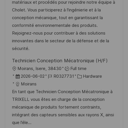
u
-
e
matériaux et procédés pour rejoindre notre équipe à
l
m
I
g
Cholet. Vous participerez à l'ingénierie et à la
i
d
D
o
conception mécanique, tout en garantissant la
c
e
r
conformité environnementale des produits.
h
r
i
Rejoignez-nous pour contribuer à des solutions
u
V
e
innovantes dans le secteur de la défense et de la
n
e
sécurité.
g
r
Technicien Conception Mécatronique (H/F)
ö
O
Moirans, Isere, 38430
Full time
f
r
D
J
K
2026-06-02
R0327731
Hardware
f
t
a
o
a
Moirans
e
t
b
t
En tant que Technicien Conception Mécatronique à
n
u
-
e
TRIXELL vous êtes en charge de la conception
t
m
I
g
mécanique de produits fortement contraints,
l
d
D
o
intégrant des capteurs sensibles aux rayons X, ainsi
i
e
r
que l’éle...
c