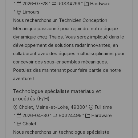
r
D
J
K
2026-07-28
R0334299
Hardware
ö
t
a
o
a
Limours
f
t
b
t
Nous recherchons un Technicien Conception
f
u
-
e
Mécanique passionné pour rejoindre notre équipe
e
m
I
g
dynamique chez Thales. Vous serez impliqué dans le
n
d
D
o
développement de solutions radar innovantes, en
t
e
r
collaborant avec des équipes multidisciplinaires pour
l
r
i
concevoir des sous-ensembles mécaniques.
i
V
e
Postulez dès maintenant pour faire partie de notre
c
e
aventure !
h
r
u
Technologue spécialiste matériaux et
ö
n
procédés (F/H)
f
g
O
Cholet, Maine-et-Loire, 49300
Full time
f
r
D
J
K
2026-04-30
R0324499
Hardware
e
t
a
o
a
Cholet
n
t
b
t
Nous recherchons un technologue spécialiste
t