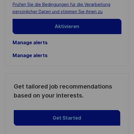
address
Required
Prüfen Sie die Bedingungen für die Verarbeitung
(Required)
persönlicher Daten und stimmen Sie ihnen zu
Aktivieren
Manage alerts
Manage alerts
Get tailored job recommendations
based on your interests.
Get Started