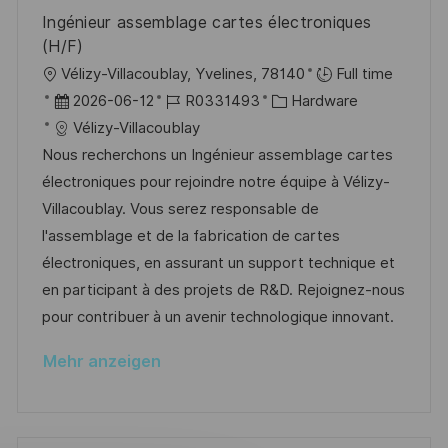
r
i
h
Ingénieur assemblage cartes électroniques
V
e
u
(H/F)
e
n
O
Vélizy-Villacoublay, Yvelines, 78140
Full time
r
g
r
D
J
K
2026-06-12
R0331493
Hardware
ö
t
a
o
a
Vélizy-Villacoublay
f
t
b
t
Nous recherchons un Ingénieur assemblage cartes
f
u
-
e
électroniques pour rejoindre notre équipe à Vélizy-
e
m
I
g
Villacoublay. Vous serez responsable de
n
d
D
o
l'assemblage et de la fabrication de cartes
t
e
r
électroniques, en assurant un support technique et
l
r
i
en participant à des projets de R&D. Rejoignez-nous
i
V
e
pour contribuer à un avenir technologique innovant.
c
e
h
Mehr anzeigen
r
u
ö
n
f
g