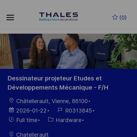
Skip to main content
Zum Hauptinhalt springen
(0)
-
-
Dessinateur projeteur Etudes et
Développements Mécanique - F/H
Ort
Châtellerault, Vienne, 86100
Datum der
Job-
2026-01-22
R0313845
Veröffentlichung
ID
Einstellunngstyp
Kategorie
Full time
Hardware
Chatellerault