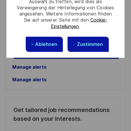
Auswahl zu treffen, wird dies als
Verweigerung der Hinterlegung von Cookies
Enter
angesehen. Weitere Informationen finden
Email
Sie auf unserer Seite mit den
Cookie-
Einstellungen
.
address
Required
Prüfen Sie die Bedingungen für die Verarbeitung
(Required)
persönlicher Daten und stimmen Sie ihnen zu
Ablehnen
Zustimmen
Aktivieren
Manage alerts
Manage alerts
Get tailored job recommendations
based on your interests.