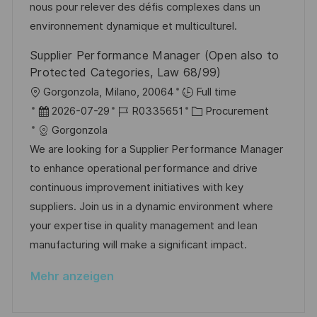
e
r
nous pour relever des défis complexes dans un
l
r
i
environnement dynamique et multiculturel.
i
V
e
c
Supplier Performance Manager (Open also to
e
h
Protected Categories, Law 68/99)
r
u
O
Gorgonzola, Milano, 20064
Full time
ö
n
r
D
J
K
2026-07-29
R0335651
Procurement
f
g
t
a
o
a
Gorgonzola
f
t
b
t
We are looking for a Supplier Performance Manager
e
u
-
e
to enhance operational performance and drive
n
m
I
g
continuous improvement initiatives with key
t
d
D
o
suppliers. Join us in a dynamic environment where
l
e
r
your expertise in quality management and lean
i
r
i
manufacturing will make a significant impact.
c
V
e
h
Mehr anzeigen
e
u
r
n