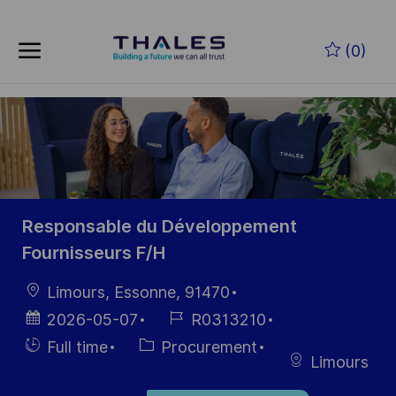
Skip to main content
Zum Hauptinhalt springen
(0)
-
-
Responsable du Développement
Fournisseurs F/H
Ort
Limours, Essonne, 91470
Datum der
Job-
2026-05-07
R0313210
Veröffentlichung
ID
Einstellunngstyp
Kategorie
Full time
Procurement
Limours