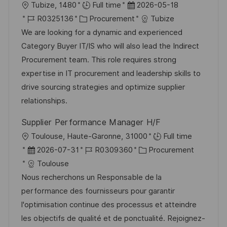
g
O
D
Tubize, 1480
Full time
2026-05-18
r
r
J
K
a
R0325136
Procurement
Tubize
ö
t
o
a
t
We are looking for a dynamic and experienced
f
b
t
u
Category Buyer IT/IS who will also lead the Indirect
f
-
e
m
Procurement team. This role requires strong
e
I
g
d
expertise in IT procurement and leadership skills to
n
D
o
e
drive sourcing strategies and optimize supplier
t
r
r
relationships.
l
i
V
i
Supplier Performance Manager H/F
e
e
c
O
Toulouse, Haute-Garonne, 31000
Full time
r
h
r
D
J
K
2026-07-31
R0309360
Procurement
ö
u
t
a
o
a
Toulouse
f
n
t
b
t
Nous recherchons un Responsable de la
f
g
u
-
e
performance des fournisseurs pour garantir
e
m
I
g
l'optimisation continue des processus et atteindre
n
d
D
o
les objectifs de qualité et de ponctualité. Rejoignez-
t