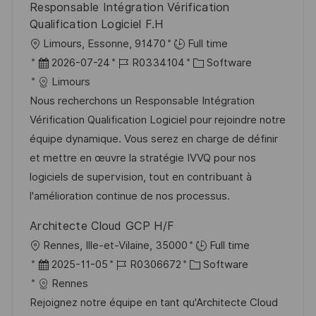
Responsable Intégration Vérification
h
i
V
Qualification Logiciel F.H
u
e
e
O
Limours, Essonne, 91470
Full time
n
r
r
D
J
K
2026-07-24
R0334104
Software
g
ö
t
a
o
a
Limours
f
t
b
t
Nous recherchons un Responsable Intégration
f
u
-
e
Vérification Qualification Logiciel pour rejoindre notre
e
m
I
g
équipe dynamique. Vous serez en charge de définir
n
d
D
o
et mettre en œuvre la stratégie IVVQ pour nos
t
e
r
logiciels de supervision, tout en contribuant à
l
r
i
l'amélioration continue de nos processus.
i
V
e
c
Architecte Cloud GCP H/F
e
h
O
Rennes, Ille-et-Vilaine, 35000
Full time
r
u
r
D
J
K
2025-11-05
R0306672
Software
ö
n
t
a
o
a
Rennes
f
g
t
b
t
Rejoignez notre équipe en tant qu'Architecte Cloud
f