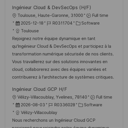
Ingénieur Cloud & DevSecOps (H/F)
O
Toulouse, Haute-Garonne, 31000
Full time
r
D
J
K
2025-12-18
R0311704
Software
t
a
o
a
Toulouse
t
b
t
Rejoignez notre équipe dynamique en tant
u
-
e
qu'Ingénieur Cloud & DevSecOps et participez à la
m
I
g
transformation numérique sécurisée de nos clients.
d
D
o
Vous travaillerez sur des solutions innovantes en
e
r
cloud, collaborerez avec des équipes variées et
r
i
contribuerez à l'architecture de systèmes critiques.
V
e
Ingénieur Cloud GCP H/F
e
O
Vélizy-Villacoublay, Yvelines, 78140
Full time
r
r
D
J
K
2026-08-03
R0336028
Software
ö
t
a
o
a
Vélizy-Villacoublay
f
t
b
t
Nous recherchons un Ingénieur Cloud GCP
f
u
-
e