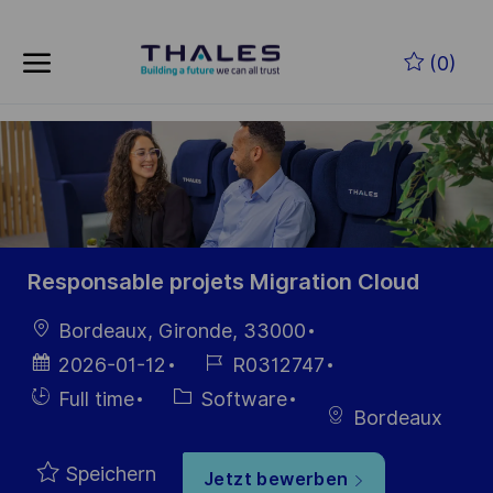
Skip to main content
Zum Hauptinhalt springen
(0)
-
-
Responsable projets Migration Cloud
Ort
Bordeaux, Gironde, 33000
Datum der
Job-
2026-01-12
R0312747
Veröffentlichung
ID
Einstellunngstyp
Kategorie
Full time
Software
Bordeaux
Speichern
Jetzt bewerben