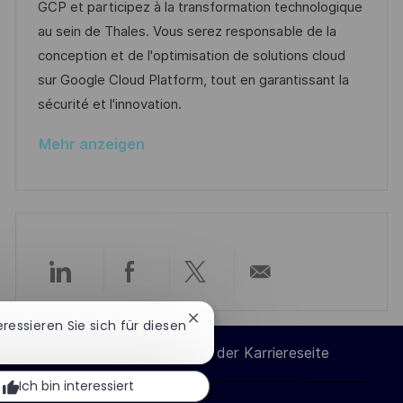
u
-
e
GCP et participez à la transformation technologique
e
m
I
g
au sein de Thales. Vous serez responsable de la
n
d
D
o
conception et de l'optimisation de solutions cloud
t
e
r
sur Google Cloud Platform, tout en garantissant la
l
r
i
sécurité et l'innovation.
i
V
e
c
Mehr anzeigen
e
h
r
u
ö
n
f
g
f
e
Über
Über
Über
Per
n
t
Chatbot-
teressieren Sie sich für diesen
LinkedIn
Facebook
Twitter
E-
Benachrichtigung
l
Cookie-Einstellungen der Karriereseite
schließen
i
teilen
teilen
teilen
Mail
Ich bin interessiert
c