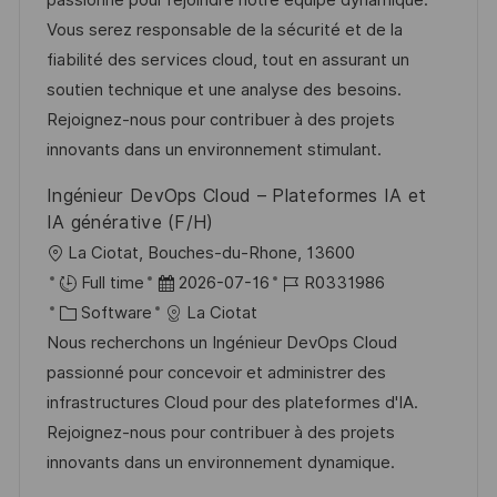
passionné pour rejoindre notre équipe dynamique.
e
m
I
g
Vous serez responsable de la sécurité et de la
n
d
D
o
fiabilité des services cloud, tout en assurant un
t
e
r
soutien technique et une analyse des besoins.
l
r
i
Rejoignez-nous pour contribuer à des projets
i
V
e
innovants dans un environnement stimulant.
c
e
h
Ingénieur DevOps Cloud – Plateformes IA et
r
u
IA générative (F/H)
ö
n
O
La Ciotat, Bouches-du-Rhone, 13600
f
g
r
D
J
Full time
2026-07-16
R0331986
f
t
K
a
o
Software
La Ciotat
e
a
t
b
Nous recherchons un Ingénieur DevOps Cloud
n
t
u
-
passionné pour concevoir et administrer des
t
e
m
I
infrastructures Cloud pour des plateformes d'IA.
l
g
d
D
Rejoignez-nous pour contribuer à des projets
i
o
e
innovants dans un environnement dynamique.
c
r
r