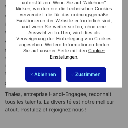
unterstützen. Wenn Sie auf “Ablehnen”
dans votre carrière.
klicken, werden nur die technischen Cookies
verwendet, die für das ordnungsgemäße
Vous serez intégré dans une équipe dynamique et
Funktionieren der Website erforderlich sind,
innovante, où la collaboration et le soutien mutuel sont au
und wenn Sie weiter surfen, ohne eine
cœur de notre culture.
Auswahl zu treffen, wird dies als
Verweigerung der Hinterlegung von Cookies
Vous êtes passionné par les défis techniques autour des
angesehen. Weitere Informationen finden
programmes de migration applicative dans le cloud et
Sie auf unserer Seite mit den
Cookie-
Einstellungen
.
souhaitez travailler dans un environnement dynamique et
innovant, tout en contribuant à un monde plus sûr,
respectueux de l’environnement et inclusif ?
Ablehnen
Zustimmen
Ce poste est pour vous !
Thales, entreprise Handi-Engagée, reconnait
tous les talents. La diversité est notre meilleur
atout. Postulez et rejoignez nous !