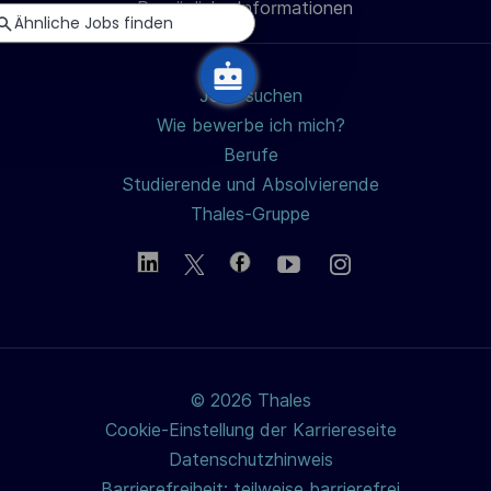
Persönliche Informationen
teilen
h
Ähnliche Jobs finden
u
n
Jobs suchen
g
Wie bewerbe ich mich?
Berufe
Studierende und Absolvierende
Thales-Gruppe
© 2026 Thales
Cookie-Einstellung der Karriereseite
Datenschutzhinweis
Barrierefreiheit: teilweise barrierefrei