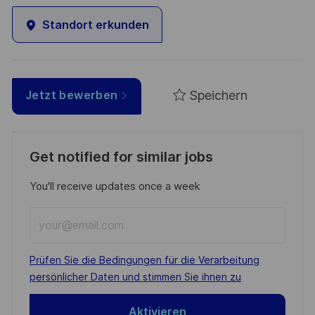
Standort erkunden
Speichern
Jetzt bewerben
Get notified for similar jobs
You'll receive updates once a week
Enter
Email
address
Required
Prüfen Sie die Bedingungen für die Verarbeitung
(Required)
persönlicher Daten und stimmen Sie ihnen zu
Aktivieren