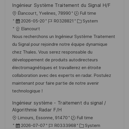
Ingénieur Système Traitement du Signal H/F
O
Élancourt, Yvelines, 78990
Full time
r
D
J
K
2026-05-20
R0328821
System
t
a
o
a
Elancourt
t
b
t
Nous recherchons un Ingénieur Système Traitement
u
-
e
du Signal pour rejoindre notre équipe dynamique
m
I
g
chez Thales. Vous serez responsable du
d
D
o
développement de produits autodirecteurs
e
r
électromagnétiques et travaillerez en étroite
r
i
collaboration avec des experts en radar. Postulez
V
e
maintenant pour faire partie de notre avenir
e
technologique !
r
Ingénieur système - Traitement du signal /
ö
Algorithmie Radar F/H
f
O
Limours, Essonne, 91470
Full time
f
r
D
J
K
2026-07-07
R0333968
System