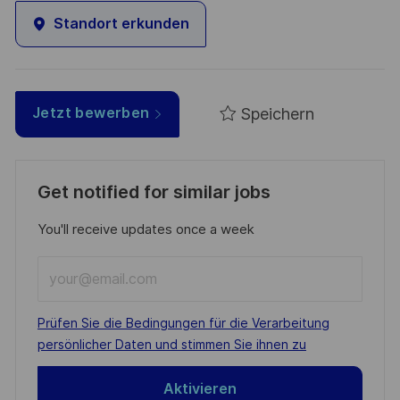
Standort erkunden
Speichern
Jetzt bewerben
Get notified for similar jobs
You'll receive updates once a week
Enter
Email
address
Required
Prüfen Sie die Bedingungen für die Verarbeitung
(Required)
persönlicher Daten und stimmen Sie ihnen zu
Aktivieren