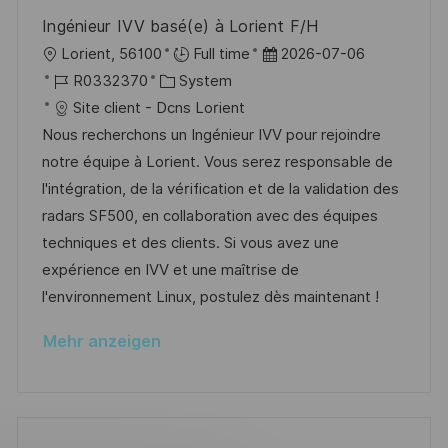
e
u
Ingénieur IVV basé(e) à Lorient F/H
r
n
O
D
Lorient, 56100
Full time
2026-07-06
ö
g
r
J
K
a
R0332370
System
f
t
o
a
t
Site client - Dcns Lorient
f
b
t
u
Nous recherchons un Ingénieur IVV pour rejoindre
e
-
e
m
notre équipe à Lorient. Vous serez responsable de
n
I
g
d
l'intégration, de la vérification et de la validation des
t
D
o
e
radars SF500, en collaboration avec des équipes
l
r
r
techniques et des clients. Si vous avez une
i
i
V
expérience en IVV et une maîtrise de
c
e
e
l'environnement Linux, postulez dès maintenant !
h
r
u
Mehr anzeigen
ö
n
f
g
f
e