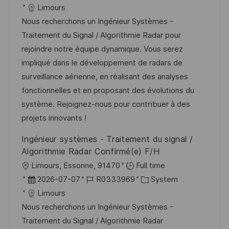
e
t
a
o
a
Limours
n
t
b
t
Nous recherchons un Ingénieur Systèmes -
t
u
-
e
Traitement du Signal / Algorithmie Radar pour
l
m
I
g
rejoindre notre équipe dynamique. Vous serez
i
d
D
o
impliqué dans le développement de radars de
c
e
r
surveillance aérienne, en réalisant des analyses
h
r
i
fonctionnelles et en proposant des évolutions du
u
V
e
système. Rejoignez-nous pour contribuer à des
n
e
projets innovants !
g
r
Ingénieur systèmes - Traitement du signal /
ö
Algorithmie Radar Confirmé(e) F/H
f
O
Limours, Essonne, 91470
Full time
f
r
D
J
K
2026-07-07
R0333969
System
e
t
a
o
a
Limours
n
t
b
t
Nous recherchons un Ingénieur Systèmes -
t
u
-
e
Traitement du Signal / Algorithmie Radar
l