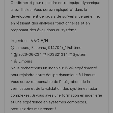
m
I
g
Confirmé(e) pour rejoindre notre équipe dynamique
i
d
D
o
chez Thales. Vous serez impliqué(e) dans le
c
e
r
développement de radars de surveillance aérienne,
h
r
i
en réalisant des analyses fonctionnelles et en
u
V
e
proposant des évolutions du système.
n
e
g
Ingénieur IVVQ F/H
r
O
Limours, Essonne, 91470
Full time
ö
r
D
J
K
2026-06-23
R0332131
System
f
t
a
o
a
Limours
f
t
b
t
Nous recherchons un Ingénieur IVVQ expérimenté
e
u
-
e
pour rejoindre notre équipe dynamique à Limours.
n
m
I
g
Vous serez responsable de l'intégration, de la
t
d
D
o
vérification et de la validation des systèmes radar
l
e
r
complexes. Si vous avez une formation en ingénierie
i
r
i
et une expérience en systèmes complexes,
c
V
e
postulez dès maintenant !
h