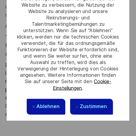
Website zu verbessern, die Nutzung der
Le dynamisme, l’esprit d’équipe et la force de proposition
Website zu analysieren und unsere
sont des atouts que l'on vous reconnait ?
Rekrutierungs- und
Talentmarketingbemühungen zu
Alors rejoignez- nous !
unterstützen. Wenn Sie auf “Ablehnen”
klicken, werden nur die technischen Cookies
Thales, entreprise Handi-Engagée, reconnait
verwendet, die für das ordnungsgemäße
tous les talents. La diversité est notre meilleur
Funktionieren der Website erforderlich sind,
atout. Postulez et rejoignez nous !
und wenn Sie weiter surfen, ohne eine
Auswahl zu treffen, wird dies als
Le poste pouvant nécessiter d'accéder à des
Verweigerung der Hinterlegung von Cookies
informations relevant du secret de la défense
angesehen. Weitere Informationen finden
nationale, la personne retenue fera l'objet d'une
Sie auf unserer Seite mit den
Cookie-
Einstellungen
.
procédure d’habilitation, conformément aux
dispositions des articles R.2311-1 et suivants du
Code de la défense et de l’IGI 1300 SGDSN/PSE
Ablehnen
Zustimmen
du 09 août 2021.