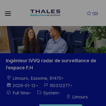
Skip to main content
Zum Hauptinhalt springen
(0)
-
-
Ingénieur IVVQ radar de surveillance de
l'espace F.H
Ort
Limours, Essonne, 91470
Datum der
Job-
2026-01-12
R0312277
Veröffentlichung
ID
Einstellunngstyp
Kategorie
Full time
System
Limours