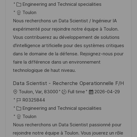
f
t
o
K
t
Engineering and Technical specialities
e
b
a
u
Toulon
n
-
t
m
Nous recherchons un Data Scientist / Ingénieur IA
t
I
e
d
expérimenté pour rejoindre notre équipe à Toulon.
l
D
g
e
Vous contribuerez au développement de solutions
i
o
r
d'intelligence artificielle pour des systèmes critiques
c
r
V
dans le domaine de la défense. Rejoignez-nous pour
h
i
e
faire la différence dans un environnement
u
e
r
technologique de haut niveau.
n
ö
g
Data Scientist - Recherche Operationnelle F/H
f
O
D
Toulon, Var, 83000
Full time
2026-04-29
f
r
J
a
R0325844
e
t
o
K
t
Engineering and Technical specialities
n
b
a
u
Toulon
t
-
t
m
Nous recherchons un Data Scientist passionné pour
l
I
e
d
rejoindre notre équipe à Toulon. Vous jouerez un rôle
i