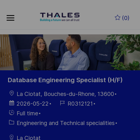
Skip to main content
Zum Hauptinhalt springen
(0)
-
-
Database Engineering Specialist (H/F)
Ort
La Ciotat, Bouches-du-Rhone, 13600
Datum der
Job-
2026-05-22
R0312121
Veröffentlichung
ID
Einstellunngstyp
Full time
Kategorie
Engineering and Technical specialities
La Ciotat