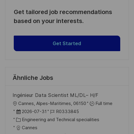
Get tailored job recommendations
based on your interests.
Get Started
Ähnliche Jobs
Ingénieur Data Scientist ML/DL– H/F
O
Cannes, Alpes-Maritimes, 06150
Full time
r
D
J
2026-07-31
R0333845
t
a
K
o
Engineering and Technical specialities
t
a
b
Cannes