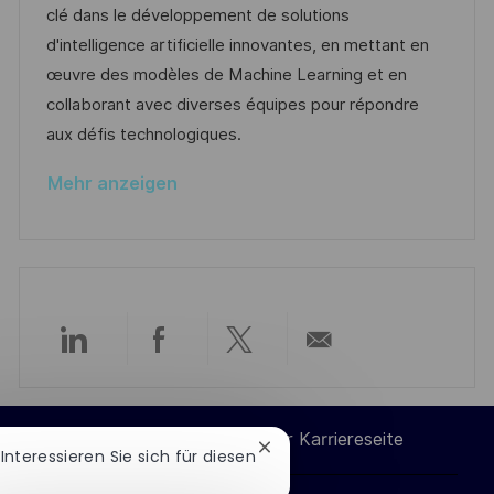
D
g
e
clé dans le développement de solutions
c
o
r
d'intelligence artificielle innovantes, en mettant en
h
r
V
œuvre des modèles de Machine Learning et en
u
i
e
collaborant avec diverses équipes pour répondre
n
e
r
aux défis technologiques.
g
ö
Mehr anzeigen
f
f
e
n
t
l
Über
Über
Über
Per
i
c
LinkedIn
Facebook
Twitter
E-
h
Cookie-Einstellungen der Karriereseite
Chatbot-
 Interessieren Sie sich für diesen
u
teilen
teilen
teilen
Mail
Benachrichtigung
n