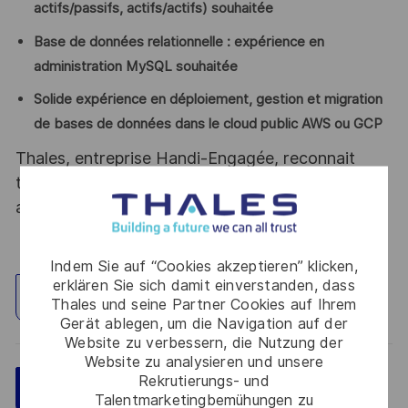
actifs/passifs, actifs/actifs) souhaitée
Base de données relationnelle : expérience en
administration MySQL souhaitée
Solide expérience en déploiement, gestion et migration
de bases de données dans le cloud public AWS ou GCP
Thales, entreprise Handi-Engagée, reconnait
tous les talents. La diversité est notre meilleur
atout. Postulez et rejoignez nous !
Indem Sie auf “Cookies akzeptieren” klicken,
erklären Sie sich damit einverstanden, dass
Standort erkunden
Thales und seine Partner Cookies auf Ihrem
Gerät ablegen, um die Navigation auf der
Website zu verbessern, die Nutzung der
Website zu analysieren und unsere
Rekrutierungs- und
Speichern
Jetzt bewerben
Talentmarketingbemühungen zu