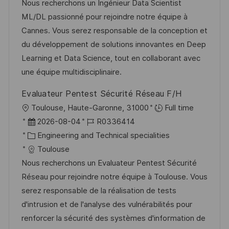
u
t
-
Nous recherchons un Ingénieur Data Scientist
m
e
I
ML/DL passionné pour rejoindre notre équipe à
d
g
D
Cannes. Vous serez responsable de la conception et
e
o
du développement de solutions innovantes en Deep
r
r
Learning et Data Science, tout en collaborant avec
V
i
une équipe multidisciplinaire.
e
e
Evaluateur Pentest Sécurité Réseau F/H
r
O
Toulouse, Haute-Garonne, 31000
Full time
ö
r
D
J
2026-08-04
R0336414
f
t
a
K
o
Engineering and Technical specialities
f
t
a
b
Toulouse
e
u
t
-
Nous recherchons un Evaluateur Pentest Sécurité
n
m
e
I
Réseau pour rejoindre notre équipe à Toulouse. Vous
t
d
g
D
serez responsable de la réalisation de tests
l
e
o
d'intrusion et de l'analyse des vulnérabilités pour
i
r
r
renforcer la sécurité des systèmes d'information de
c