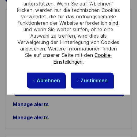
unterstützen. Wenn Sie auf “Ablehnen”
klicken, werden nur die technischen Cookies
verwendet, die für das ordnungsgemäße
Get notified for similar jobs
Funktionieren der Website erforderlich sind,
und wenn Sie weiter surfen, ohne eine
You'll receive updates once a week
Auswahl zu treffen, wird dies als
Verweigerung der Hinterlegung von Cookies
Enter
angesehen. Weitere Informationen finden
Email
Sie auf unserer Seite mit den
Cookie-
Einstellungen
.
address
Required
Prüfen Sie die Bedingungen für die Verarbeitung
(Required)
persönlicher Daten und stimmen Sie ihnen zu
Ablehnen
Zustimmen
Aktivieren
Manage alerts
Manage alerts