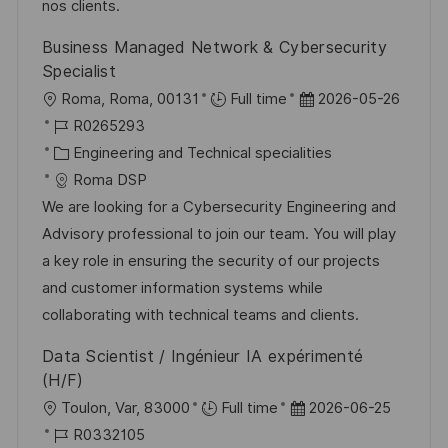
V
i
nos clients.
h
e
e
u
Business Managed Network & Cybersecurity
r
n
Specialist
ö
g
O
D
Roma, Roma, 00131
Full time
2026-05-26
f
r
J
a
R0265293
f
t
o
K
t
Engineering and Technical specialities
e
b
a
u
Roma DSP
n
-
t
m
We are looking for a Cybersecurity Engineering and
t
I
e
d
Advisory professional to join our team. You will play
l
D
g
e
a key role in ensuring the security of our projects
i
o
r
and customer information systems while
c
r
V
collaborating with technical teams and clients.
h
i
e
Data Scientist / Ingénieur IA expérimenté
u
e
r
(H/F)
n
ö
O
D
Toulon, Var, 83000
Full time
2026-06-25
g
f
r
J
a
R0332105