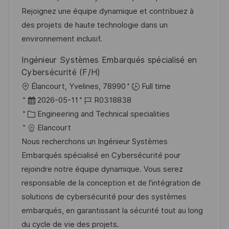
i
e
o
Rejoignez une équipe dynamique et contribuez à
c
r
r
des projets de haute technologie dans un
h
V
i
environnement inclusif.
u
e
e
Ingénieur Systèmes Embarqués spécialisé en
n
r
Cybersécurité (F/H)
g
ö
O
Élancourt, Yvelines, 78990
Full time
f
r
D
J
2026-05-11
R0318838
f
t
a
K
o
Engineering and Technical specialities
e
t
a
b
Elancourt
n
u
t
-
Nous recherchons un Ingénieur Systèmes
t
m
e
I
Embarqués spécialisé en Cybersécurité pour
l
d
g
D
rejoindre notre équipe dynamique. Vous serez
i
e
o
responsable de la conception et de l'intégration de
c
r
r
solutions de cybersécurité pour des systèmes
h
V
i
embarqués, en garantissant la sécurité tout au long
u
e
e
du cycle de vie des projets.