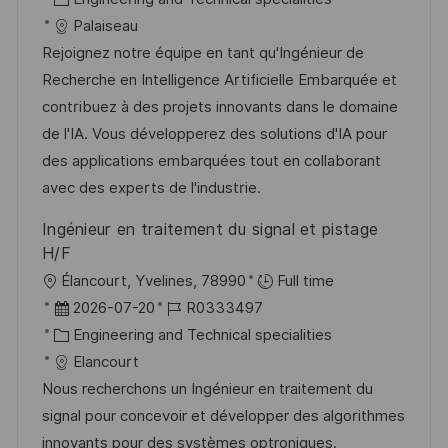
e
t
a
b
Palaiseau
n
u
t
-
Rejoignez notre équipe en tant qu'Ingénieur de
t
m
e
I
Recherche en Intelligence Artificielle Embarquée et
l
d
g
D
contribuez à des projets innovants dans le domaine
i
e
o
de l'IA. Vous développerez des solutions d'IA pour
c
r
r
des applications embarquées tout en collaborant
h
V
i
avec des experts de l'industrie.
u
e
e
Ingénieur en traitement du signal et pistage
n
r
H/F
g
ö
O
Élancourt, Yvelines, 78990
Full time
f
r
D
J
2026-07-20
R0333497
f
t
a
K
o
Engineering and Technical specialities
e
t
a
b
Elancourt
n
u
t
-
Nous recherchons un Ingénieur en traitement du
t
m
e
I
signal pour concevoir et développer des algorithmes
l
d
g
D
innovants pour des systèmes optroniques.