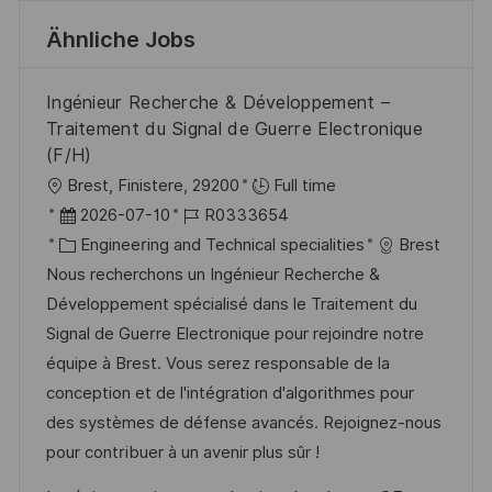
Ähnliche Jobs
Ingénieur Recherche & Développement –
Traitement du Signal de Guerre Electronique
(F/H)
O
Brest, Finistere, 29200
Full time
r
D
J
2026-07-10
R0333654
t
a
K
o
Engineering and Technical specialities
Brest
t
a
b
Nous recherchons un Ingénieur Recherche &
u
t
-
Développement spécialisé dans le Traitement du
m
e
I
Signal de Guerre Electronique pour rejoindre notre
d
g
D
équipe à Brest. Vous serez responsable de la
e
o
conception et de l'intégration d'algorithmes pour
r
r
des systèmes de défense avancés. Rejoignez-nous
V
i
pour contribuer à un avenir plus sûr !
e
e