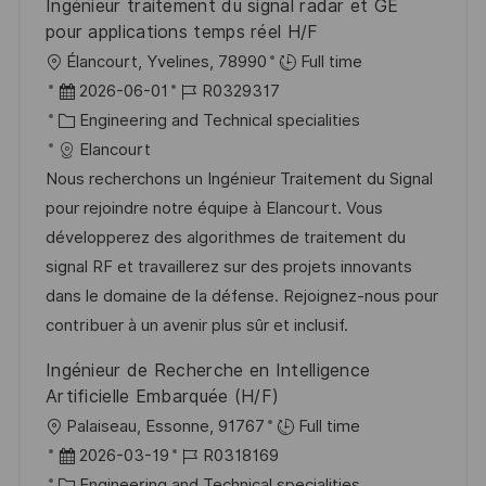
Ingénieur traitement du signal radar et GE
r
pour applications temps réel H/F
ö
O
Élancourt, Yvelines, 78990
Full time
f
r
D
J
2026-06-01
R0329317
f
t
a
K
o
Engineering and Technical specialities
e
t
a
b
Elancourt
n
u
t
-
Nous recherchons un Ingénieur Traitement du Signal
t
m
e
I
pour rejoindre notre équipe à Elancourt. Vous
l
d
g
D
développerez des algorithmes de traitement du
i
e
o
signal RF et travaillerez sur des projets innovants
c
r
r
dans le domaine de la défense. Rejoignez-nous pour
h
V
i
contribuer à un avenir plus sûr et inclusif.
u
e
e
Ingénieur de Recherche en Intelligence
n
r
Artificielle Embarquée (H/F)
g
ö
O
Palaiseau, Essonne, 91767
Full time
f
r
D
J
2026-03-19
R0318169
f
t
a
K
o
Engineering and Technical specialities