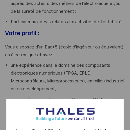
auprès des acteurs des métiers de l’électronique et/ou
de la sûreté de fonctionnement ;
Participer aux devis relatifs aux activités de Testabilité.
Votre profil :
Vous disposez d'un Bac+5 (école d'ingénieur ou équivalent)
en électronique et avez :
une expérience dans le domaine des composants
électroniques numériques (FPGA, EPLD,
Microcontrôleurs, Microprocesseurs), en milieu industriel
ou en développement,
une expérience en Intégration Hardware / Software
et/ou de vérification (IVV produits et cartes),
une connaissance des processus d’ingénierie produit
et de test industriel (Jalons programme, flux GO /