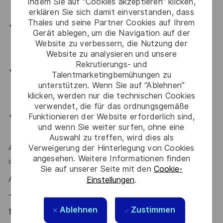
Indem Sie auf “Cookies akzeptieren” klicken,
NOGO, Tests cartes, Déverminage, Acceptation),
erklären Sie sich damit einverstanden, dass
Thales und seine Partner Cookies auf Ihrem
une bonne connaissance des bus de communications
Gerät ablegen, um die Navigation auf der
(ex : RS422, Ethernet, I2C, bus avioniques A429, 1153B,
Website zu verbessern, die Nutzung der
AFDX),
Website zu analysieren und unsere
Rekrutierungs- und
vous avez déjà travaillé en développement ou
Talentmarketingbemühungen zu
conception de produits et cartes complexes, ou des
unterstützen. Wenn Sie auf “Ablehnen”
klicken, werden nur die technischen Cookies
moyens de test hardware associés,
verwendet, die für das ordnungsgemäße
vous savez évoluer dans un contexte international
Funktionieren der Website erforderlich sind,
und wenn Sie weiter surfen, ohne eine
(anglais oral et écrit).
Auswahl zu treffen, wird dies als
Verweigerung der Hinterlegung von Cookies
Autonomie, polyvalence, esprit d'équipe, curiosité, bonne
angesehen. Weitere Informationen finden
communication sont des atouts que l'on vous reconnait ?
Sie auf unserer Seite mit den
Cookie-
Einstellungen
.
Alors ce poste est fait pour vous !
Thales, entreprise Handi-Engagée, reconnait
Ablehnen
Zustimmen
tous les talents. La diversité est notre meilleur