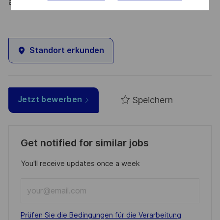
atout. Postulez et rejoignez nous !
Standort erkunden
Speichern
Jetzt bewerben
Get notified for similar jobs
You'll receive updates once a week
Enter
Email
address
Required
Prüfen Sie die Bedingungen für die Verarbeitung