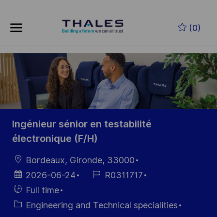
Skip to main content
Zum Hauptinhalt springen
(0)
-
-
Ingénieur sénior en testabilité
électronique (F/H)
Ort
Bordeaux, Gironde, 33000
Datum der
Job-
2026-06-24
R0311717
Veröffentlichung
ID
Einstellunngstyp
Full time
Kategorie
Engineering and Technical specialities