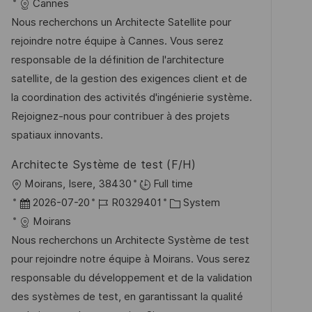
t
a
o
a
Cannes
f
t
b
t
Nous recherchons un Architecte Satellite pour
f
u
-
e
rejoindre notre équipe à Cannes. Vous serez
e
m
I
g
responsable de la définition de l'architecture
n
d
D
o
satellite, de la gestion des exigences client et de
t
e
r
la coordination des activités d'ingénierie système.
l
r
i
Rejoignez-nous pour contribuer à des projets
i
V
e
spatiaux innovants.
c
e
h
Architecte Système de test (F/H)
r
u
O
Moirans, Isere, 38430
Full time
ö
n
r
D
J
K
2026-07-20
R0329401
System
f
g
t
a
o
a
Moirans
f
t
b
t
Nous recherchons un Architecte Système de test
e
u
-
e
pour rejoindre notre équipe à Moirans. Vous serez
n
m
I
g
responsable du développement et de la validation
t
d
D
o
des systèmes de test, en garantissant la qualité
l