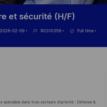
re et sécurité (H/F)
2026-02-09
R0310356
Full time
m
Job-
Einstellunngstyp
ID
fentlichung
 spécialisé dans trois secteurs d’activité : Défense &