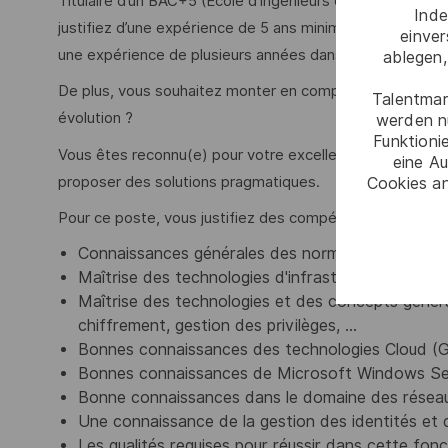
Titulaire d’un BAC+5 (École d’ingénieurs ou université av
Inde
justifiez d’une expérience de 5 ans minimum sur la défin
einve
une expérience de plusieurs années dans l'intégration te
ablegen,
De plus, vous souhaitez monter en compétences dans u
Talentmar
évolution ?
werden n
Funktioni
Vous êtes reconnu(e) pour votre excellent relationnel et
eine Au
proposer des solutions pragmatiques.
Cookies an
Pour ce poste, vous justifiez des compétences suivante
Connaissances générales des normes en vigueur (
Maîtrise des technologies d'infrastructure Micros
Maîtrise des technologies et des concepts généraux
chiffrement, gestion des privilèges, …
Bonnes connaissances des technologies Cloud (GCP,
Bonnes connaissances de Microsoft Windows Ser
Bonne connaissances dans le domaine des résea
Une connaissance de la gestion des identités et d
Les qualités requises pour réussir dans cette fonc