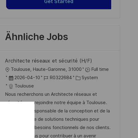
Get Started
Ähnliche Jobs
Architecte réseaux et sécurité (H/F)
O
Toulouse, Haute-Garonne, 31000
Full time
r
D
J
K
2026-04-10
R0322684
System
t
a
o
a
Toulouse
t
b
t
Nous recherchons un Architecte réseaux et
u
-
e
sécurité pour rejoindre notre équipe à Toulouse.
m
I
g
Vous serez responsable de la conception et de la
d
D
o
mise en œuvre de solutions techniques pour
e
r
répondre aux besoins fonctionnels de nos clients.
r
i
Rejoignez-nous pour contribuer à un avenir