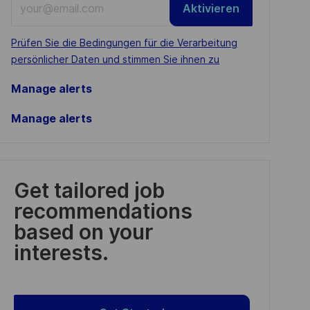
Aktivieren
Email
address
Required
Prüfen Sie die Bedingungen für die Verarbeitung
(Required)
persönlicher Daten und stimmen Sie ihnen zu
Manage alerts
Manage alerts
Get tailored job
recommendations
based on your
interests.