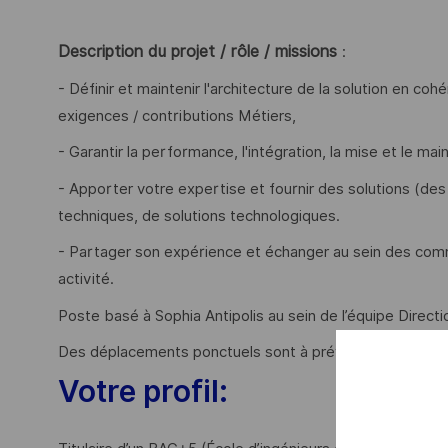
Description du projet / rôle / missions
:
- Définir et maintenir l'architecture de la solution en co
exigences / contributions Métiers,
- Garantir la performance, l'intégration, la mise et le ma
- Apporter votre expertise et fournir des solutions (des
techniques, de solutions technologiques.
- Partager son expérience et échanger au sein des com
activité.
Poste basé à Sophia Antipolis au sein de l’équipe Directi
Des déplacements ponctuels sont à prévoir.
Votre profil: