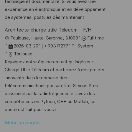
e
r
technique et documentaire. Si vous avez une
i
r
i
expérience en électronique et en développement
c
V
e
de systèmes, postulez dès maintenant !
h
e
u
Architecte charge utile Telecom - F/H
r
n
O
Toulouse, Haute-Garonne, 31000
Full time
ö
g
r
D
J
K
2026-03-20
R0317277
System
f
t
a
o
a
Toulouse
f
t
b
t
Rejoignez notre équipe en tant qu'Ingénieur
e
u
-
e
Charge Utile Télécom et participez à des projets
n
m
I
g
innovants dans le domaine des
t
d
D
o
télécommunications par satellite. Si vous êtes
l
e
r
passionné par la radiofréquence et avez des
i
r
i
compétences en Python, C++ ou Matlab, ce
c
V
e
poste est fait pour vous !
h
e
u
Mehr anzeigen
r
n