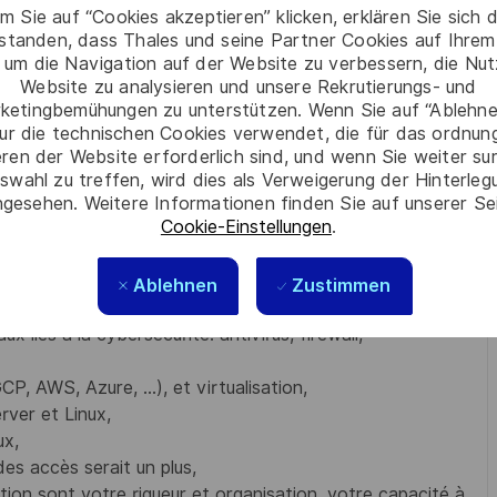
ec spécialisation dans le domaine de l’informatique), vous
m Sie auf “Cookies akzeptieren” klicken, erklären Sie sich 
ition d'architecture sécurisée, éventuellement complétée par
rstanden, dass Thales und seine Partner Cookies auf Ihrem
chnique de solution d'infrastructure et de cybersécurité.
 um die Navigation auf der Website zu verbessern, die Nu
Website zu analysieren und unsere Rekrutierungs- und
n environnement technique passionnant en constante
ketingbemühungen zu unterstützen. Wenn Sie auf “Ablehnen
ur die technischen Cookies verwendet, die für das ordnu
eren der Website erforderlich sind, und wenn Sie weiter su
 vous alliez une capacité d’analyse et de synthèse pour
swahl zu treffen, wird dies als Verweigerung der Hinterle
gesehen. Weitere Informationen finden Sie auf unserer Se
Cookie-Einstellungen
.
s :
LPM, II901, RGPD...),
Ablehnen
Zustimmen
oft et des SI d'entreprise,
 liés à la cybersécurité: antivirus, firewall,
 AWS, Azure, ...), et virtualisation,
ver et Linux,
ux,
es accès serait un plus,
tion sont votre rigueur et organisation, votre capacité à