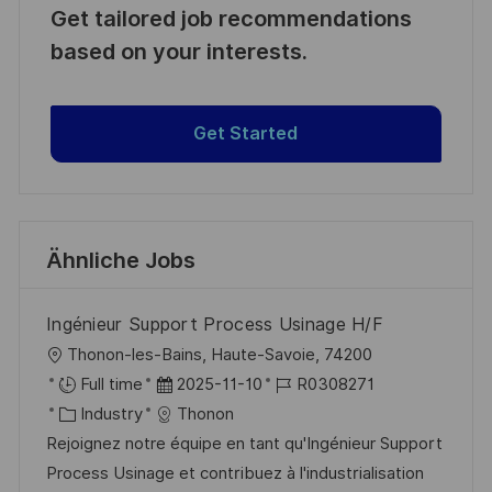
Get tailored job recommendations
based on your interests.
Get Started
Ähnliche Jobs
Ingénieur Support Process Usinage H/F
O
Thonon-les-Bains, Haute-Savoie, 74200
r
D
J
Full time
2025-11-10
R0308271
t
K
a
o
Industry
Thonon
a
t
b
Rejoignez notre équipe en tant qu'Ingénieur Support
t
u
-
Process Usinage et contribuez à l'industrialisation