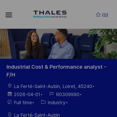
Zum Hauptinhalt springen
(0)
-
Industrial Cost & Performance analyst -
F/H
Ort
La Ferté-Saint-Aubin, Loiret, 45240
Datum der
Job-
2026-04-01
R0309990
Veröffentlichung
ID
Einstellunngstyp
Kategorie
Full time
Industry
La Ferté-Saint-Aubin