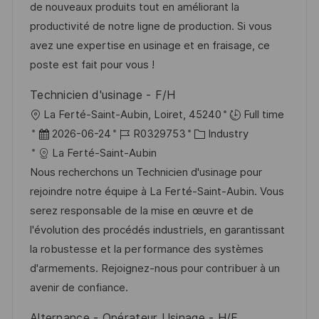
e
m
I
de nouveaux produits tout en améliorant la
g
d
D
productivité de notre ligne de production. Si vous
o
e
avez une expertise en usinage et en fraisage, ce
r
r
poste est fait pour vous !
i
V
Technicien d'usinage - F/H
e
e
O
La Ferté-Saint-Aubin, Loiret, 45240
Full time
r
r
D
J
K
2026-06-24
R0329753
Industry
ö
t
a
o
a
La Ferté-Saint-Aubin
f
t
b
t
Nous recherchons un Technicien d'usinage pour
f
u
-
e
rejoindre notre équipe à La Ferté-Saint-Aubin. Vous
e
m
I
g
serez responsable de la mise en œuvre et de
n
d
D
o
l'évolution des procédés industriels, en garantissant
t
e
r
la robustesse et la performance des systèmes
l
r
i
d'armements. Rejoignez-nous pour contribuer à un
i
V
e
avenir de confiance.
c
e
h
Alternance - Opérateur Usinage - H/F