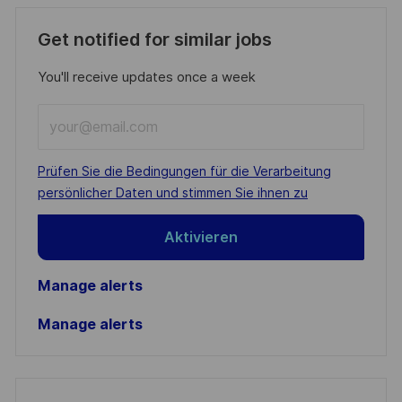
Get notified for similar jobs
You'll receive updates once a week
Enter
Email
address
Required
Prüfen Sie die Bedingungen für die Verarbeitung
(Required)
persönlicher Daten und stimmen Sie ihnen zu
Aktivieren
Manage alerts
Manage alerts