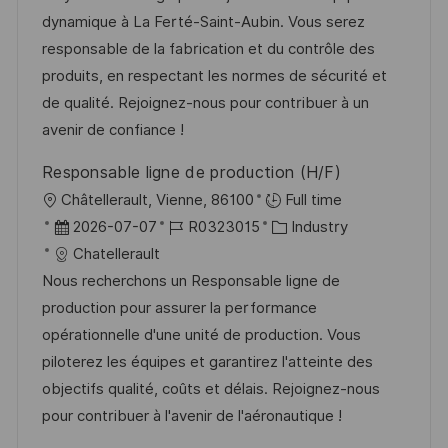
n
m
I
g
dynamique à La Ferté-Saint-Aubin. Vous serez
t
d
D
o
responsable de la fabrication et du contrôle des
l
e
r
produits, en respectant les normes de sécurité et
i
r
i
de qualité. Rejoignez-nous pour contribuer à un
c
V
e
avenir de confiance !
h
e
u
Responsable ligne de production (H/F)
r
n
O
Châtellerault, Vienne, 86100
Full time
ö
g
r
D
J
K
2026-07-07
R0323015
Industry
f
t
a
o
a
Chatellerault
f
t
b
t
Nous recherchons un Responsable ligne de
e
u
-
e
production pour assurer la performance
n
m
I
g
opérationnelle d'une unité de production. Vous
t
d
D
o
piloterez les équipes et garantirez l'atteinte des
l
e
r
objectifs qualité, coûts et délais. Rejoignez-nous
i
r
i
pour contribuer à l'avenir de l'aéronautique !
c
V
e