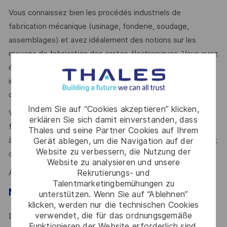
Vous connaissez bien les procédés industriels de
fabrication mécanique (usinage, fonderie, soudage,
assemblages) et avez idéalement des notions sur les
moyens de fabrication des cartes électroniques. Vous avez
évolué dans des contextes de développement,
industrialisation ou production avec un enjeu fort de
compétitivité.
Indem Sie auf “Cookies akzeptieren” klicken,
Votre rigueur, votre orientation résultat, votre capacité à
erklären Sie sich damit einverstanden, dass
fédérer et conduire le changement ainsi que votre aptitude
Thales und seine Partner Cookies auf Ihrem
à argumenter et accompagner fournisseurs et équipes sont
Gerät ablegen, um die Navigation auf der
Website zu verbessern, die Nutzung der
des atouts majeurs.
Website zu analysieren und unsere
Rekrutierungs- und
Alors ce poste est fait pour vous !
Talentmarketingbemühungen zu
Mot de l’équipe
unterstützen. Wenn Sie auf “Ablehnen”
klicken, werden nur die technischen Cookies
verwendet, die für das ordnungsgemäße
Dans un environnement extraordinairement dynamique,
Funktionieren der Website erforderlich sind,