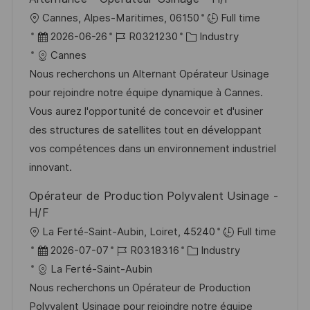
r
u
O
Cannes, Alpes-Maritimes, 06150
Full time
ö
n
r
D
J
K
2026-06-26
R0321230
Industry
f
g
t
a
o
a
Cannes
f
t
b
t
Nous recherchons un Alternant Opérateur Usinage
e
u
-
e
pour rejoindre notre équipe dynamique à Cannes.
n
m
I
g
Vous aurez l'opportunité de concevoir et d'usiner
t
d
D
o
des structures de satellites tout en développant
l
e
r
vos compétences dans un environnement industriel
i
r
i
innovant.
c
V
e
h
Opérateur de Production Polyvalent Usinage -
e
u
H/F
r
n
O
La Ferté-Saint-Aubin, Loiret, 45240
Full time
ö
g
r
D
J
K
2026-07-07
R0318316
Industry
f
t
a
o
a
La Ferté-Saint-Aubin
f
t
b
t
Nous recherchons un Opérateur de Production
e
u
-
e
Polyvalent Usinage pour rejoindre notre équipe