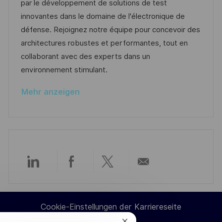
u
-
e
par le développement de solutions de test
e
m
I
g
innovantes dans le domaine de l'électronique de
n
d
D
o
défense. Rejoignez notre équipe pour concevoir des
t
e
r
architectures robustes et performantes, tout en
l
r
i
collaborant avec des experts dans un
i
V
e
environnement stimulant.
c
e
h
Mehr anzeigen
r
u
ö
n
f
g
f
e
n
Über
Über
Über
Per
t
l
LinkedIn
Facebook
Twitter
E-
i
Cookie-Einstellungen der Karriereseite
c
teilen
teilen
teilen
Mail