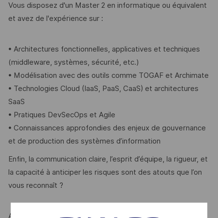
Vous disposez d'un Master 2 en informatique ou équivalent
et avez de l'expérience sur :
• Architectures fonctionnelles, applicatives et techniques
(middleware, systèmes, sécurité, etc.)
• Modélisation avec des outils comme TOGAF et Archimate
• Technologies Cloud (IaaS, PaaS, CaaS) et architectures
SaaS
• Pratiques DevSecOps et Agile
• Connaissances approfondies des enjeux de gouvernance
et de production des systèmes d’information
Enfin, la communication claire, l’esprit d’équipe, la rigueur, et
la capacité à anticiper les risques sont des atouts que l’on
vous reconnaît ?
Alors ce poste est fait pour vous !