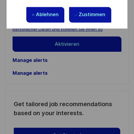
Enter
Email
Ablehnen
Zustimmen
address
Required
Prüfen Sie die Bedingungen für die Verarbeitung
(Required)
persönlicher Daten und stimmen Sie ihnen zu
Aktivieren
Manage alerts
Manage alerts
Get tailored job recommendations
based on your interests.