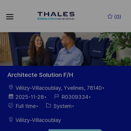
Skip to main content
Zum Hauptinhalt springen
(0)
-
-
Architecte Solution F/H
Ort
Vélizy-Villacoublay, Yvelines, 78140
Datum der
Job-
2025-11-28
R0309334
Veröffentlichung
ID
Einstellunngstyp
Kategorie
Full time
System
Vélizy-Villacoublay