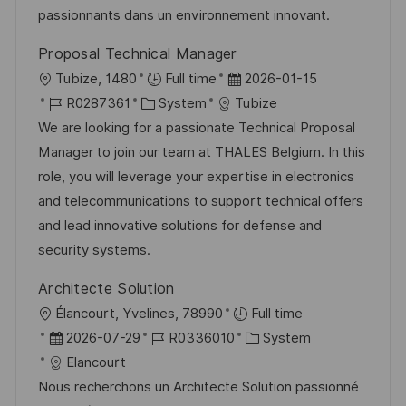
V
e
passionnants dans un environnement innovant.
i
e
c
Proposal Technical Manager
r
h
O
D
Tubize, 1480
Full time
2026-01-15
ö
u
r
J
K
a
R0287361
System
Tubize
f
n
t
o
a
t
We are looking for a passionate Technical Proposal
f
g
b
t
u
Manager to join our team at THALES Belgium. In this
e
-
e
m
role, you will leverage your expertise in electronics
n
I
g
d
and telecommunications to support technical offers
t
D
o
e
and lead innovative solutions for defense and
l
r
r
security systems.
i
i
V
c
Architecte Solution
e
e
h
O
Élancourt, Yvelines, 78990
Full time
r
u
r
D
J
K
2026-07-29
R0336010
System
ö
n
t
a
o
a
Elancourt
f
g
t
b
t
Nous recherchons un Architecte Solution passionné
f