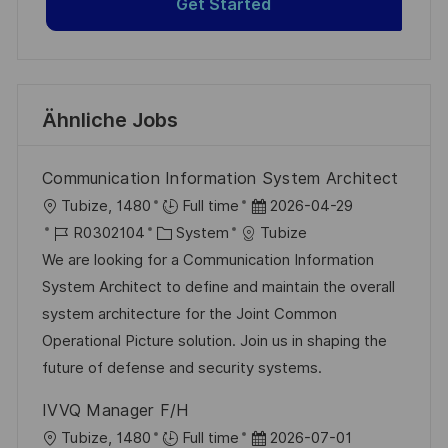
Get Started
Ähnliche Jobs
Communication Information System Architect
O
D
Tubize, 1480
Full time
2026-04-29
r
J
K
a
R0302104
System
Tubize
t
o
a
t
We are looking for a Communication Information
b
t
u
System Architect to define and maintain the overall
-
e
m
system architecture for the Joint Common
I
g
d
Operational Picture solution. Join us in shaping the
D
o
e
future of defense and security systems.
r
r
IVVQ Manager F/H
i
V
O
D
Tubize, 1480
Full time
2026-07-01
e
e