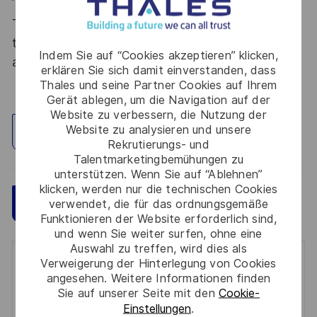
Thales, entreprise Handi-Engagée, reconnait
tous les talents. La diversité est notre meilleur
Indem Sie auf “Cookies akzeptieren” klicken,
atout. Postulez et rejoignez nous !
erklären Sie sich damit einverstanden, dass
Thales und seine Partner Cookies auf Ihrem
Gerät ablegen, um die Navigation auf der
Website zu verbessern, die Nutzung der
Website zu analysieren und unsere
Standort erkunden
Rekrutierungs- und
Talentmarketingbemühungen zu
unterstützen. Wenn Sie auf “Ablehnen”
klicken, werden nur die technischen Cookies
Speichern
Jetzt bewerben
verwendet, die für das ordnungsgemäße
Funktionieren der Website erforderlich sind,
und wenn Sie weiter surfen, ohne eine
Auswahl zu treffen, wird dies als
Verweigerung der Hinterlegung von Cookies
Get notified for similar jobs
angesehen. Weitere Informationen finden
Sie auf unserer Seite mit den
Cookie-
You'll receive updates once a week
Einstellungen
.