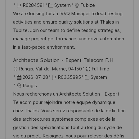
r
J
K
a
R0284581
System
Tubize
r
t
o
a
t
We are looking for an IVVQ Manager to lead testing
ö
b
t
u
activities and ensure quality solutions at Thales in
f
-
e
m
Tubize. Join our team to define testing strategies,
f
I
g
d
manage project performance, and drive automation
e
D
o
e
in a fast-paced environment.
n
r
r
t
Architecte Solution - Expert Telecom F.H
i
V
l
O
Rungis, Val-de-Marne, 94150
Full time
e
e
i
r
D
J
K
2026-07-28
R0335895
System
r
c
t
a
o
a
Rungis
ö
h
t
b
t
Nous recherchons un Architecte Solution - Expert
f
u
u
-
e
Telecom pour rejoindre notre équipe dynamique
f
n
m
I
g
chez Thales. Vous serez responsable de la définition
e
g
d
D
o
des architectures systèmes complexes et de la
n
e
r
gestion des spécifications tout au long du cycle de
t
r
i
vie du projet. Rejoignez-nous pour relever des défis
l