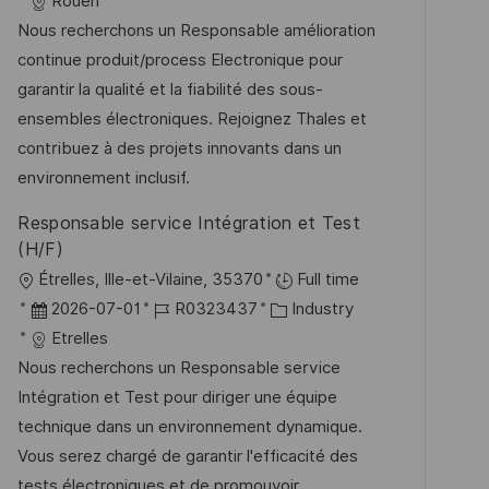
t
a
o
a
Rouen
f
t
b
t
Nous recherchons un Responsable amélioration
e
u
-
e
continue produit/process Electronique pour
n
m
I
g
garantir la qualité et la fiabilité des sous-
t
d
D
o
ensembles électroniques. Rejoignez Thales et
l
e
r
contribuez à des projets innovants dans un
i
r
i
environnement inclusif.
c
V
e
Responsable service Intégration et Test
h
e
(H/F)
u
r
O
Étrelles, Ille-et-Vilaine, 35370
Full time
n
ö
r
D
J
K
2026-07-01
R0323437
Industry
g
f
t
a
o
a
Etrelles
f
t
b
t
Nous recherchons un Responsable service
e
u
-
e
Intégration et Test pour diriger une équipe
n
m
I
g
technique dans un environnement dynamique.
t
d
D
o
Vous serez chargé de garantir l'efficacité des
l
e
r
tests électroniques et de promouvoir