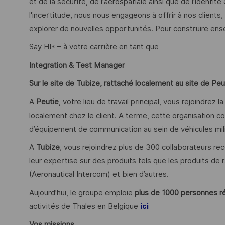
et de la sécurité, de l'aérospatiale ainsi que de l'ident
l'incertitude, nous nous engageons à offrir à nos clients
explorer de nouvelles opportunités. Pour construire ens
Say HI* – à votre carrière en tant que
Integration & Test Manager
Sur le site de Tubize, rattaché localement au site de Peu
A
Peutie
, votre lieu de travail principal, vous rejoindrez 
localement chez le client. A terme, cette organisation co
d’équipement de communication au sein de véhicules mili
A
Tubize
, vous rejoindrez plus de 300 collaborateurs re
leur expertise sur des produits tels que les produits de
(Aeronautical Intercom) et bien d’autres.
Aujourd’hui, le groupe emploie
plus de 1000 personnes ré
activités de Thales en Belgique
ici
Vos missions