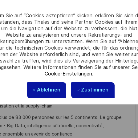
te capacité à coordonner les activités d’intégration,
m Sie auf “Cookies akzeptieren” klicken, erklären Sie sich 
élais.
rstanden, dass Thales und seine Partner Cookies auf Ihrem
 um die Navigation auf der Website zu verbessern, die Nu
ce opérationnelle (Lean, 5S, TPM, VSM, Short Interval
Website zu analysieren und unsere Rekrutierungs- und
 pragmatique et orientée performance.
ketingbemühungen zu unterstützen. Wenn Sie auf “Ablehnen
ur die technischen Cookies verwendet, die für das ordnu
ion de problèmes, l’analyse des incidents, le suivi des actions
eren der Website erforderlich sind, und wenn Sie weiter su
s.
swahl zu treffen, wird dies als Verweigerung der Hinterle
gesehen. Weitere Informationen finden Sie auf unserer Se
r opérationnelle, avec une capacité à évoluer dans un
Cookie-Einstellungen
.
ence (défense, intégration de systèmes, équipements
Ablehnen
Zustimmen
 les équipes, accompagner les team leaders, faciliter la
isation et la supply-chain.
plus de 83 000 personnes sur les 5 continents. Le groupe
 Big Data, intelligence artificielle, connectivité,
e ensemble un avenir de confiance.