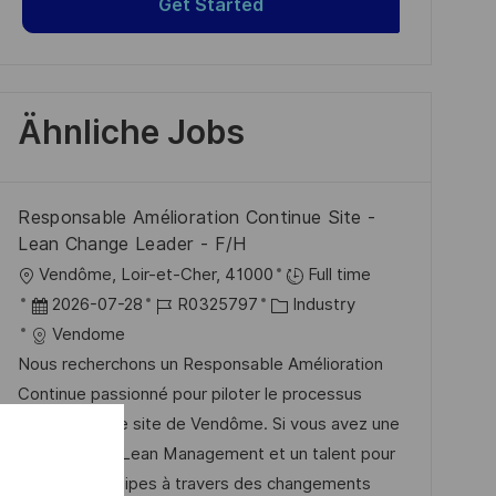
Get Started
Ähnliche Jobs
Responsable Amélioration Continue Site -
Lean Change Leader - F/H
O
Vendôme, Loir-et-Cher, 41000
Full time
r
D
J
K
2026-07-28
R0325797
Industry
t
a
o
a
Vendome
t
b
t
Nous recherchons un Responsable Amélioration
u
-
e
Continue passionné pour piloter le processus
m
I
g
Lean sur notre site de Vendôme. Si vous avez une
d
D
o
expertise en Lean Management et un talent pour
e
r
guider les équipes à travers des changements