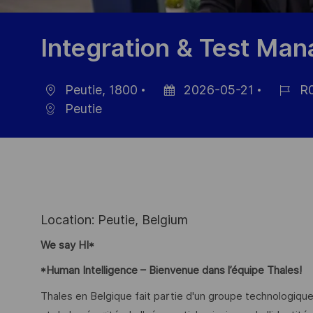
Integration & Test Man
Peutie, 1800
2026-05-21
R0
Ort
Datum
Job-
Peutie
der
ID
Veröffentlichung
Location: Peutie, Belgium
We say HI*
*Human Intelligence – Bienvenue dans l’équipe Thales!
Thales en Belgique fait partie d'un groupe technologique