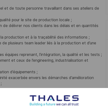
el et de toute personne travaillant dans ses ateliers de
alité pour le site de production locale ;
 de délivrer nos clients dans les délais et en quantités
a production et à la traçabilité des informations ;
e plusieurs team leader liés à la production et d’une
 équipes reprenant, l’intégration, la qualité et les tests ;
ent et ceux de l’engineering, industrialisation et
ation d’équipements ;
inité exacerbée envers les démarches d’amélioration
;
rielle, capable de piloter une équipe multidisciplinaire
igeant et en croissance.