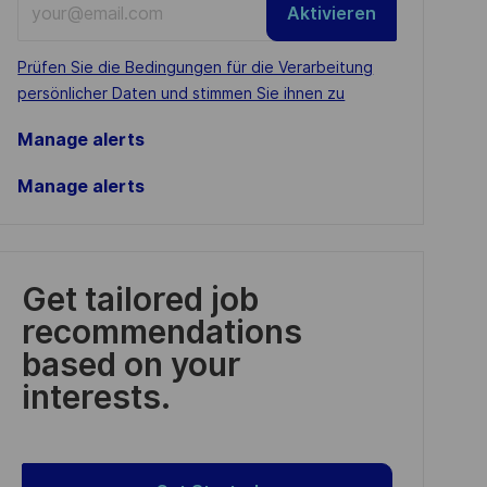
Aktivieren
Email
address
Required
Prüfen Sie die Bedingungen für die Verarbeitung
(Required)
persönlicher Daten und stimmen Sie ihnen zu
Manage alerts
Manage alerts
Get tailored job
recommendations
based on your
interests.