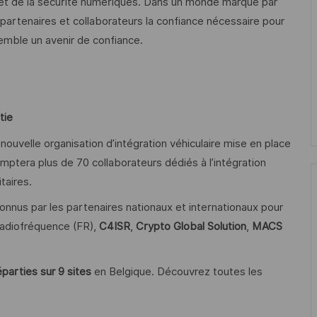
ité et de la sécurité numériques. Dans un monde marqué par
, partenaires et collaborateurs la confiance nécessaire pour
emble un avenir de confiance.
tie
la nouvelle organisation d’intégration véhiculaire mise en place
mptera plus de 70 collaborateurs dédiés à l’intégration
taires.
connus par les partenaires nationaux et internationaux pour
 radiofréquence (FR),
C4ISR
,
Crypto Global Solution
,
MACS
parties sur 9 sites
en Belgique. Découvrez toutes les