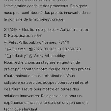
i
r
i
l'amélioration continue des processus. Rejoignez-
c
V
e
nous pour contribuer à des projets innovants dans
h
e
le domaine de la microélectronique.
u
r
STAGE - Gestion de projet - Automatisation
n
ö
& Robotisation F/H
g
f
O
Vélizy-Villacoublay, Yvelines, 78140
f
r
D
J
Full time
2026-08-03
R0330328
e
t
K
a
o
Industry
Vélizy-Villacoublay
n
a
t
b
Nous recherchons un stagiaire en gestion de
t
t
u
-
projet pour soutenir notre équipe dans des projets
l
e
m
I
d'automatisation et de robotisation. Vous
i
g
d
D
collaborerez avec des équipes opérationnelles et
c
o
e
des fournisseurs pour mettre en œuvre des
h
r
r
solutions innovantes. Rejoignez-nous pour une
u
i
V
expérience enrichissante dans un environnement
n
e
e
technique stimulant.