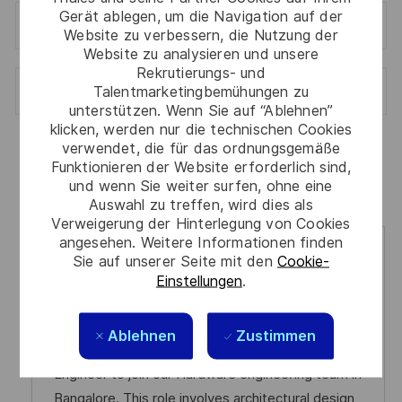
Gerät ablegen, um die Navigation auf der
Andere
Website zu verbessern, die Nutzung der
Website zu analysieren und unsere
Rekrutierungs- und
Communications
Talentmarketingbemühungen zu
unterstützen. Wenn Sie auf “Ablehnen”
klicken, werden nur die technischen Cookies
verwendet, die für das ordnungsgemäße
Funktionieren der Website erforderlich sind,
und wenn Sie weiter surfen, ohne eine
Neuer Job: Bewerben Sie sich als Erster
Auswahl zu treffen, wird dies als
Verweigerung der Hinterlegung von Cookies
angesehen. Weitere Informationen finden
FPGA Verification
Sie auf unserer Seite mit den
Cookie-
Einstellungen
.
O
D
Bangalore, 560027
2022-02-24
r
a
J
C
R0156095
Andere
Ablehnen
Zustimmen
t
t
o
a
We are looking for a skilled FPGA Verification
u
b
t
Engineer to join our Hardware engineering team in
m
-
e
Bangalore. This role involves architectural design,