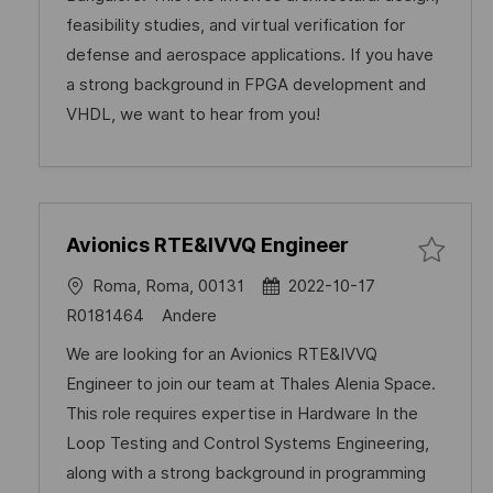
d
I
g
feasibility studies, and virtual verification for
e
D
o
defense and aerospace applications. If you have
r
r
a strong background in FPGA development and
V
y
VHDL, we want to hear from you!
e
r
ö
f
Avionics RTE&IVVQ Engineer
f
e
O
D
Roma, Roma, 00131
2022-10-17
n
r
a
J
C
R0181464
Andere
t
t
t
o
a
We are looking for an Avionics RTE&IVVQ
l
u
b
t
Engineer to join our team at Thales Alenia Space.
i
m
-
e
This role requires expertise in Hardware In the
c
d
I
g
Loop Testing and Control Systems Engineering,
h
e
D
o
along with a strong background in programming
u
r