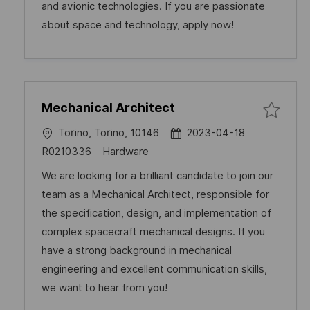
r
and avionic technologies. If you are passionate
n
V
y
about space and technology, apply now!
g
e
r
ö
f
Mechanical Architect
f
e
O
D
Torino, Torino, 10146
2023-04-18
n
r
a
J
C
R0210336
Hardware
t
t
t
o
a
We are looking for a brilliant candidate to join our
l
u
b
t
team as a Mechanical Architect, responsible for
i
m
-
e
the specification, design, and implementation of
c
d
I
g
complex spacecraft mechanical designs. If you
h
e
D
o
have a strong background in mechanical
u
r
r
engineering and excellent communication skills,
n
V
y
we want to hear from you!
g
e