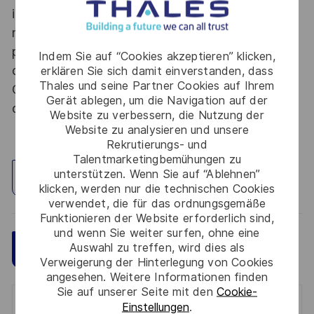
informations relevant du secret de la défense
nationale, la personne retenue fera l'objet d'une
procédure d’habilitation, conformément aux
Indem Sie auf “Cookies akzeptieren” klicken,
dispositions des articles R.2311-1 et suivants du
erklären Sie sich damit einverstanden, dass
Thales und seine Partner Cookies auf Ihrem
Code de la défense et de l’IGI 1300 SGDSN/PSE
Gerät ablegen, um die Navigation auf der
du 09 août 2021.
Website zu verbessern, die Nutzung der
Website zu analysieren und unsere
Rekrutierungs- und
Talentmarketingbemühungen zu
unterstützen. Wenn Sie auf “Ablehnen”
Standort erkunden
klicken, werden nur die technischen Cookies
verwendet, die für das ordnungsgemäße
Funktionieren der Website erforderlich sind,
und wenn Sie weiter surfen, ohne eine
Auswahl zu treffen, wird dies als
Speichern
Jetzt bewerben
Verweigerung der Hinterlegung von Cookies
angesehen. Weitere Informationen finden
Sie auf unserer Seite mit den
Cookie-
Einstellungen
.
Get notified for similar jobs