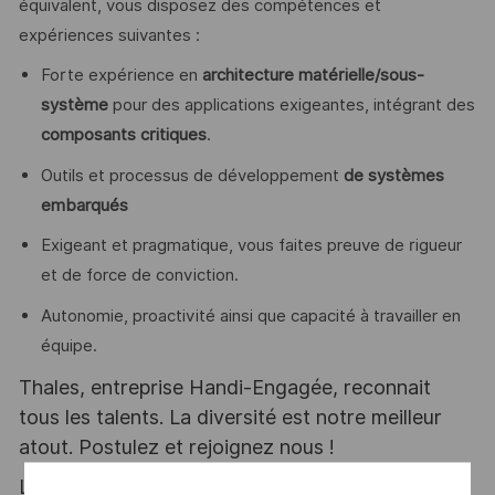
équivalent, vous disposez des compétences et
expériences suivantes :
Forte expérience en
architecture matérielle/sous-
système
pour des applications exigeantes, intégrant des
composants critiques
.
Outils et processus de développement
de systèmes
embarqués
Exigeant et pragmatique, vous faites preuve de rigueur
et de force de conviction.
Autonomie, proactivité ainsi que capacité à travailler en
équipe.
Thales, entreprise Handi-Engagée, reconnait
tous les talents. La diversité est notre meilleur
atout. Postulez et rejoignez nous !
Le poste pouvant nécessiter d'accéder à des