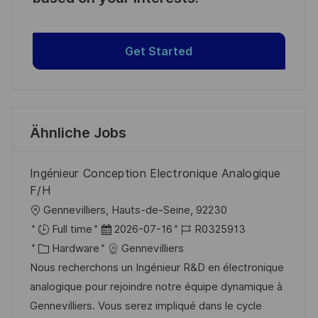
Get Started
Ähnliche Jobs
Ingénieur Conception Electronique Analogique
F/H
O
Gennevilliers, Hauts-de-Seine, 92230
r
D
J
Full time
2026-07-16
R0325913
t
K
a
o
Hardware
Gennevilliers
a
t
b
Nous recherchons un Ingénieur R&D en électronique
t
u
-
analogique pour rejoindre notre équipe dynamique à
e
m
I
Gennevilliers. Vous serez impliqué dans le cycle