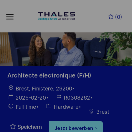
Skip to main content
Zum Hauptinhalt springen
(0)
-
-
Architecte électronique (F/H)
Ort
Brest, Finistere, 29200
Datum der
Job-
2026-02-20
R0308262
Veröffentlichung
ID
Einstellunngstyp
Kategorie
Full time
Hardware
Brest
Speichern
Jetzt bewerben