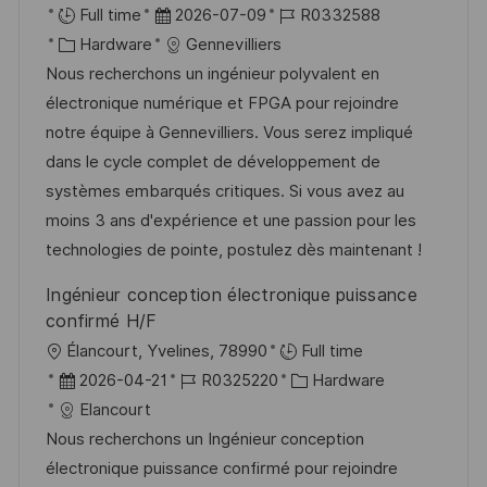
f
r
D
J
Full time
2026-07-09
R0332588
e
t
K
a
o
Hardware
Gennevilliers
n
a
t
b
Nous recherchons un ingénieur polyvalent en
t
t
u
-
électronique numérique et FPGA pour rejoindre
l
e
m
I
notre équipe à Gennevilliers. Vous serez impliqué
i
g
d
D
dans le cycle complet de développement de
c
o
e
systèmes embarqués critiques. Si vous avez au
h
r
r
moins 3 ans d'expérience et une passion pour les
u
i
V
technologies de pointe, postulez dès maintenant !
n
e
e
Ingénieur conception électronique puissance
g
r
confirmé H/F
ö
O
Élancourt, Yvelines, 78990
Full time
f
r
D
J
K
2026-04-21
R0325220
Hardware
f
t
a
o
a
Elancourt
e
t
b
t
Nous recherchons un Ingénieur conception
n
u
-
e
électronique puissance confirmé pour rejoindre
t