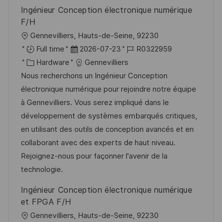
e
e
Ingénieur Conception électronique numérique
n
r
F/H
g
ö
O
Gennevilliers, Hauts-de-Seine, 92230
f
r
D
J
Full time
2026-07-23
R0322959
f
t
K
a
o
Hardware
Gennevilliers
e
a
t
b
Nous recherchons un Ingénieur Conception
n
t
u
-
électronique numérique pour rejoindre notre équipe
t
e
m
I
à Gennevilliers. Vous serez impliqué dans le
l
g
d
D
développement de systèmes embarqués critiques,
i
o
e
en utilisant des outils de conception avancés et en
c
r
r
collaborant avec des experts de haut niveau.
h
i
V
Rejoignez-nous pour façonner l'avenir de la
u
e
e
technologie.
n
r
Ingénieur Conception électronique numérique
g
ö
et FPGA F/H
f
O
Gennevilliers, Hauts-de-Seine, 92230