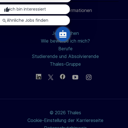
teilen
teilen
teilen
Mail
u
Ich bin interessiert
Persönliche Informationen
teilen
n
Ähnliche Jobs finden
g
Jobs suchen
Wie bewerbe ich mich?
Berufe
Studierende und Absolvierende
Thales-Gruppe
© 2026 Thales
Cookie-Einstellung der Karriereseite