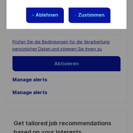
You'll receive updates once a week
Ablehnen
Zustimmen
Enter
Email
address
Required
Prüfen Sie die Bedingungen für die Verarbeitung
(Required)
persönlicher Daten und stimmen Sie ihnen zu
Aktivieren
Manage alerts
Manage alerts
Get tailored job recommendations
based on your interests.