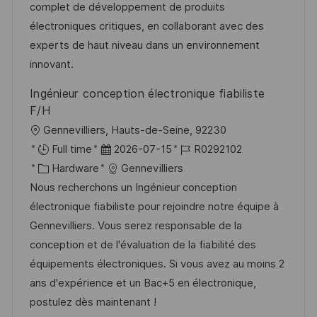
g
d
D
complet de développement de produits
o
e
électroniques critiques, en collaborant avec des
r
r
experts de haut niveau dans un environnement
i
V
innovant.
e
e
Ingénieur conception électronique fiabiliste
r
F/H
ö
O
Gennevilliers, Hauts-de-Seine, 92230
f
r
D
J
Full time
2026-07-15
R0292102
f
t
K
a
o
Hardware
Gennevilliers
e
a
t
b
Nous recherchons un Ingénieur conception
n
t
u
-
électronique fiabiliste pour rejoindre notre équipe à
t
e
m
I
Gennevilliers. Vous serez responsable de la
l
g
d
D
conception et de l'évaluation de la fiabilité des
i
o
e
équipements électroniques. Si vous avez au moins 2
c
r
r
ans d'expérience et un Bac+5 en électronique,
h
i
V
postulez dès maintenant !
u