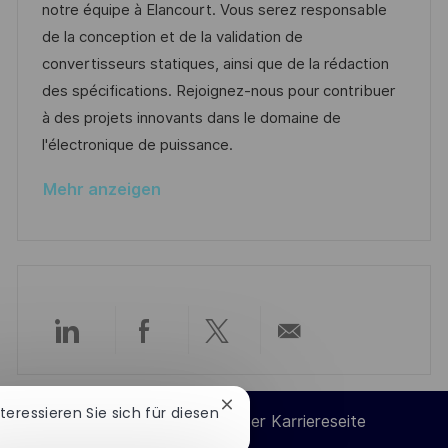
m
I
g
notre équipe à Elancourt. Vous serez responsable
l
d
D
o
de la conception et de la validation de
i
e
r
convertisseurs statiques, ainsi que de la rédaction
c
r
i
des spécifications. Rejoignez-nous pour contribuer
h
V
e
à des projets innovants dans le domaine de
u
e
l'électronique de puissance.
n
r
g
Mehr anzeigen
ö
f
f
e
n
t
Über
Über
Über
Per
l
i
LinkedIn
Facebook
Twitter
E-
Chatbot-
nteressieren Sie sich für diesen
c
Cookie-Einstellungen der Karriereseite
Benachrichtigung
h
schließen