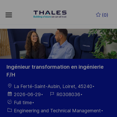
Zum Hauptinhalt springen
(0)
-
Ingénieur transformation en ingénierie
F/H
Ort
La Ferté-Saint-Aubin, Loiret, 45240
Datum der
Job-
2026-06-29
R0308036
Veröffentlichung
ID
Einstellunngstyp
Full time
Kategorie
Engineering and Technical Management