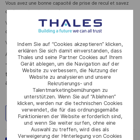
Vous avez une bonne capacité de prise de recul et savez
challenger les situations ?
Vous êtes convaincant et persuasif, enthousiaste et
dynamique ?
Vous avez l'esprit d'équipe et aimez le travail collaboratif ?
Indem Sie auf “Cookies akzeptieren” klicken,
erklären Sie sich damit einverstanden, dass
Alors ce poste est fait pour vous !
Thales und seine Partner Cookies auf Ihrem
Gerät ablegen, um die Navigation auf der
Thales, entreprise Handi-Engagée, reconnait
Website zu verbessern, die Nutzung der
tous les talents. La diversité est notre meilleur
Website zu analysieren und unsere
atout. Postulez et rejoignez nous !
Rekrutierungs- und
Talentmarketingbemühungen zu
unterstützen. Wenn Sie auf “Ablehnen”
klicken, werden nur die technischen Cookies
verwendet, die für das ordnungsgemäße
Standort erkunden
Funktionieren der Website erforderlich sind,
und wenn Sie weiter surfen, ohne eine
Auswahl zu treffen, wird dies als
Verweigerung der Hinterlegung von Cookies