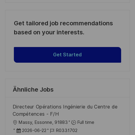
Get tailored job recommendations
based on your interests.
Get Started
Ähnliche Jobs
Directeur Opérations Ingénierie du Centre de
Compétences - F/H
O
Massy, Essonne, 91883
Full time
r
D
J
2026-06-22
R0331702