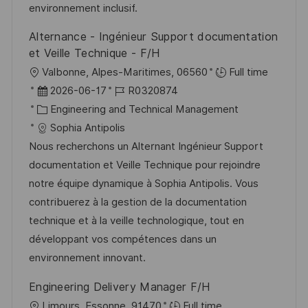
e
e
environnement inclusif.
n
r
g
Alternance - Ingénieur Support documentation
ö
et Veille Technique - F/H
f
O
Valbonne, Alpes-Maritimes, 06560
Full time
f
r
D
J
2026-06-17
R0320874
e
t
a
K
o
Engineering and Technical Management
n
t
a
b
Sophia Antipolis
t
u
t
-
Nous recherchons un Alternant Ingénieur Support
l
m
e
I
documentation et Veille Technique pour rejoindre
i
d
g
D
notre équipe dynamique à Sophia Antipolis. Vous
c
e
o
contribuerez à la gestion de la documentation
h
r
r
technique et à la veille technologique, tout en
u
V
i
développant vos compétences dans un
n
e
e
environnement innovant.
g
r
Engineering Delivery Manager F/H
ö
O
Limours, Essonne, 91470
Full time