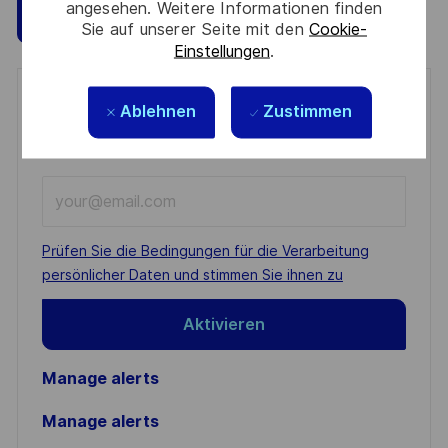
angesehen. Weitere Informationen finden
Speichern
Jetzt bewerben
Sie auf unserer Seite mit den
Cookie-
Einstellungen
.
Get notified for similar jobs
Ablehnen
Zustimmen
You'll receive updates once a week
Enter
Email
address
Required
Prüfen Sie die Bedingungen für die Verarbeitung
(Required)
persönlicher Daten und stimmen Sie ihnen zu
Aktivieren
Manage alerts
Manage alerts