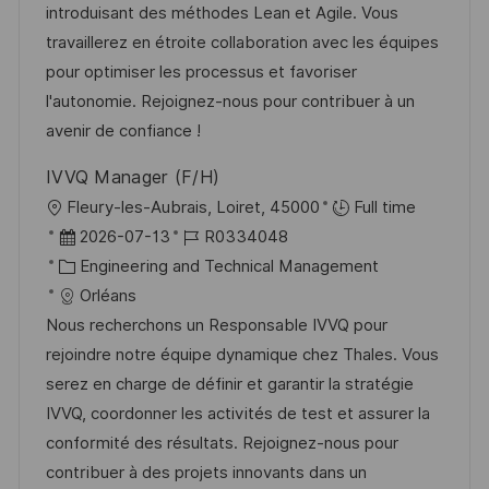
d
g
D
introduisant des méthodes Lean et Agile. Vous
i
e
o
travaillerez en étroite collaboration avec les équipes
c
r
r
pour optimiser les processus et favoriser
h
V
i
l'autonomie. Rejoignez-nous pour contribuer à un
u
e
e
avenir de confiance !
n
r
g
IVVQ Manager (F/H)
ö
O
Fleury-les-Aubrais, Loiret, 45000
Full time
f
r
D
J
2026-07-13
R0334048
f
t
a
K
o
Engineering and Technical Management
e
t
a
b
Orléans
n
u
t
-
Nous recherchons un Responsable IVVQ pour
t
m
e
I
rejoindre notre équipe dynamique chez Thales. Vous
l
d
g
D
serez en charge de définir et garantir la stratégie
i
e
o
IVVQ, coordonner les activités de test et assurer la
c
r
r
conformité des résultats. Rejoignez-nous pour
h
V
i
contribuer à des projets innovants dans un
u