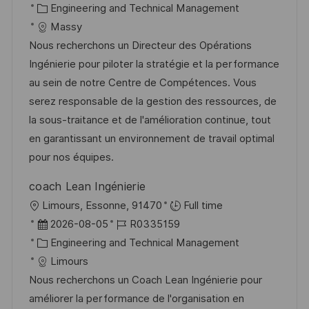
t
a
K
o
Engineering and Technical Management
t
a
b
Massy
u
t
-
Nous recherchons un Directeur des Opérations
m
e
I
Ingénierie pour piloter la stratégie et la performance
d
g
D
au sein de notre Centre de Compétences. Vous
e
o
serez responsable de la gestion des ressources, de
r
r
la sous-traitance et de l'amélioration continue, tout
V
i
en garantissant un environnement de travail optimal
e
e
pour nos équipes.
r
coach Lean Ingénierie
ö
O
Limours, Essonne, 91470
Full time
f
r
D
J
2026-08-05
R0335159
f
t
a
K
o
Engineering and Technical Management
e
t
a
b
Limours
n
u
t
-
Nous recherchons un Coach Lean Ingénierie pour
t
m
e
I
améliorer la performance de l'organisation en
l