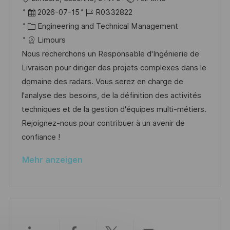
f
r
D
J
2026-07-15
R0332822
f
t
a
K
o
Engineering and Technical Management
e
t
a
b
Limours
n
u
t
-
Nous recherchons un Responsable d'Ingénierie de
t
m
e
I
Livraison pour diriger des projets complexes dans le
l
d
g
D
domaine des radars. Vous serez en charge de
i
e
o
l'analyse des besoins, de la définition des activités
c
r
r
techniques et de la gestion d'équipes multi-métiers.
h
V
i
Rejoignez-nous pour contribuer à un avenir de
u
e
e
confiance !
n
r
g
Mehr anzeigen
ö
f
f
e
n