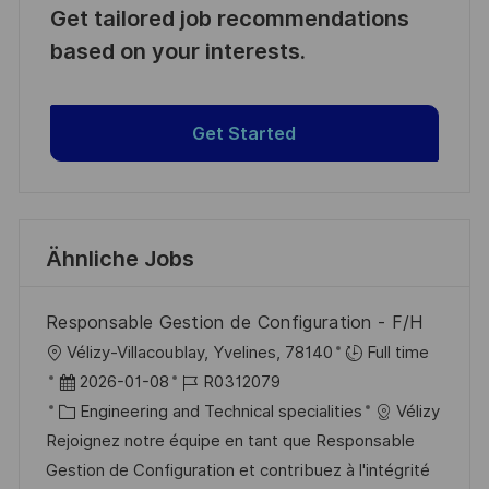
Get tailored job recommendations
based on your interests.
Get Started
Ähnliche Jobs
Responsable Gestion de Configuration - F/H
O
Vélizy-Villacoublay, Yvelines, 78140
Full time
r
D
J
2026-01-08
R0312079
t
a
K
o
Engineering and Technical specialities
Vélizy
t
a
b
Rejoignez notre équipe en tant que Responsable
u
t
-
Gestion de Configuration et contribuez à l'intégrité