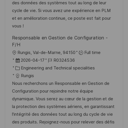
m
e
I
des données des systèmes tout au long de leur
d
g
D
cycle de vie. Si vous avez une expérience en PLM
e
o
et en amélioration continue, ce poste est fait pour
r
r
vous !
V
i
Responsable en Gestion de Configuration -
e
e
F/H
r
O
Rungis, Val-de-Marne, 94150
Full time
ö
r
D
J
2026-04-17
R0324536
f
t
a
K
o
Engineering and Technical specialities
f
t
a
b
Rungis
e
u
t
-
Nous recherchons un Responsable en Gestion de
n
m
e
I
Configuration pour rejoindre notre équipe
t
d
g
D
dynamique. Vous serez au cœur de la gestion et de
l
e
o
la protection des systèmes aériens, en garantissant
i
r
r
l'intégrité des données tout au long du cycle de vie
c
V
i
des produits. Rejoignez-nous pour relever des défis
h