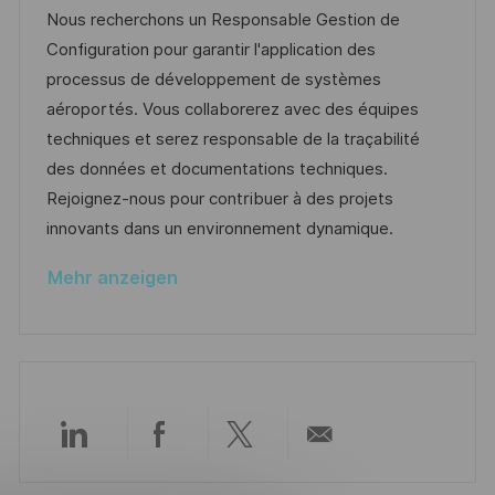
n
u
t
-
Nous recherchons un Responsable Gestion de
t
m
e
I
Configuration pour garantir l'application des
l
d
g
D
processus de développement de systèmes
i
e
o
aéroportés. Vous collaborerez avec des équipes
c
r
r
techniques et serez responsable de la traçabilité
h
V
i
des données et documentations techniques.
u
e
e
Rejoignez-nous pour contribuer à des projets
n
r
innovants dans un environnement dynamique.
g
ö
Mehr anzeigen
f
f
e
n
t
l
Über
Über
Über
Per
i