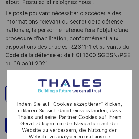
atout. Postulez et rejoignez nous !
Le poste pouvant nécessiter d'accéder à des
informations relevant du secret de la défense
nationale, la personne retenue fera l'objet d'une
procédure d’habilitation, conformément aux
dispositions des articles R.2311-1 et suivants du
Code de la défense et de l’IGI 1300 SGDSN/PSE
du 09 août 2021.
Standort erkunden
Indem Sie auf “Cookies akzeptieren” klicken,
erklären Sie sich damit einverstanden, dass
Thales und seine Partner Cookies auf Ihrem
Gerät ablegen, um die Navigation auf der
Speichern
Jetzt bewerben
Website zu verbessern, die Nutzung der
Website zu analysieren und unsere