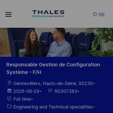
Skip to main content
Zum Hauptinhalt springen
(0)
-
-
Responsable Gestion de Configuration
Système - F/H
Ort
Gennevilliers, Hauts-de-Seine, 92230
Datum der
Job-
2026-06-29
R0307383
Veröffentlichung
ID
Einstellunngstyp
Full time
Kategorie
Engineering and Technical specialities