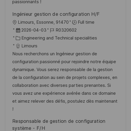
e
e
passionnants !
u
r
n
Ingénieur gestion de configuration H/F
ö
g
O
Limours, Essonne, 91470
Full time
f
r
D
J
2026-04-03
R0320602
f
t
a
K
o
Engineering and Technical specialities
e
t
a
b
Limours
n
u
t
-
Nous recherchons un Ingénieur gestion de
t
m
e
I
configuration passionné pour rejoindre notre équipe
l
d
g
D
dynamique. Vous serez responsable de la gestion
i
e
o
de la configuration au sein de projets complexes, en
c
r
r
collaboration avec diverses parties prenantes. Si
h
V
i
vous avez une expérience avérée dans ce domaine
u
e
e
et aimez relever des défis, postulez dès maintenant
n
r
!
g
ö
Responsable de gestion de configuration
f
système - F/H