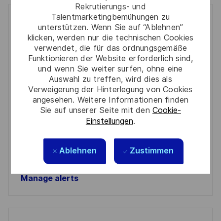
Rekrutierungs- und
Talentmarketingbemühungen zu
Get notified for similar jobs
unterstützen. Wenn Sie auf “Ablehnen”
klicken, werden nur die technischen Cookies
You'll receive updates once a week
verwendet, die für das ordnungsgemäße
Funktionieren der Website erforderlich sind,
Enter
und wenn Sie weiter surfen, ohne eine
Email
Auswahl zu treffen, wird dies als
Verweigerung der Hinterlegung von Cookies
address
Required
Prüfen Sie die Bedingungen für die Verarbeitung
angesehen. Weitere Informationen finden
(Required)
persönlicher Daten und stimmen Sie ihnen zu
Sie auf unserer Seite mit den
Cookie-
Einstellungen
.
Aktivieren
Ablehnen
Zustimmen
Manage alerts
Manage alerts