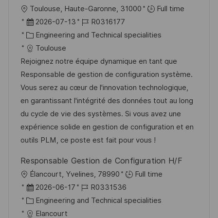
f
O
Toulouse, Haute-Garonne, 31000
Full time
e
r
D
J
2026-07-13
R0316177
n
t
a
K
o
Engineering and Technical specialities
t
t
a
b
Toulouse
l
u
t
-
Rejoignez notre équipe dynamique en tant que
i
m
e
I
Responsable de gestion de configuration système.
c
d
g
D
Vous serez au cœur de l'innovation technologique,
h
e
o
en garantissant l'intégrité des données tout au long
u
r
r
du cycle de vie des systèmes. Si vous avez une
n
V
i
expérience solide en gestion de configuration et en
g
e
e
outils PLM, ce poste est fait pour vous !
r
Responsable Gestion de Configuration H/F
ö
O
Élancourt, Yvelines, 78990
Full time
f
r
D
J
2026-06-17
R0331536
f
t
a
K
o
Engineering and Technical specialities
e
t
a
b
Elancourt