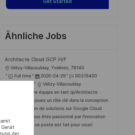
Get Started
Ähnliche Jobs
Architecte Cloud GCP H/F
O
Vélizy-Villacoublay, Yvelines, 78140
r
D
J
Full time
2026-04-29
R0319400
t
K
a
o
Software
Vélizy-Villacoublay
a
t
b
Rejoignez notre équipe en tant qu'Architecte
t
u
-
Cloud GCP et jouez un rôle clé dans la conception
e
m
I
et l'optimisation de solutions sur Google Cloud
g
d
D
Platform. Si vous êtes passionné par l'innovation
damit
o
e
et la sécurité, ce poste est fait pour vous!
 Gerät
r
r
tzung der