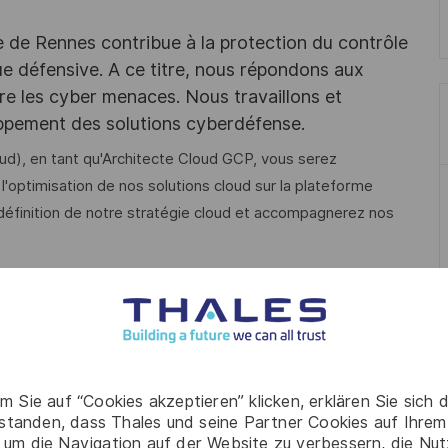
e de Rennes contribue à la protection du contrôle
ique défensive. A ce titre, nous répondons aux
tre les cyber menaces. Nous travaillons et
ppement des solutions cyberdéfense.
ud), en tant qu'Architecte Cloud GCP, vous serez
l'optimisation de nos solutions cloud sur la plateforme
 définition de notre stratégie cloud et accompagnerez nos
xpression de besoin afin de proposer une solution
onctionnelles et non-fonctionnelles. Comprendre les
ire en solution technique.
 sur les services Cloud (IaaS, PaaS, SaaS...) en
m Sie auf “Cookies akzeptieren” klicken, erklären Sie sich 
ie technique de l’Entreprise et les besoins de sécurité,
rstanden, dass Thales und seine Partner Cookies auf Ihrem
tions de l’Entreprise.
 um die Navigation auf der Website zu verbessern, die Nu