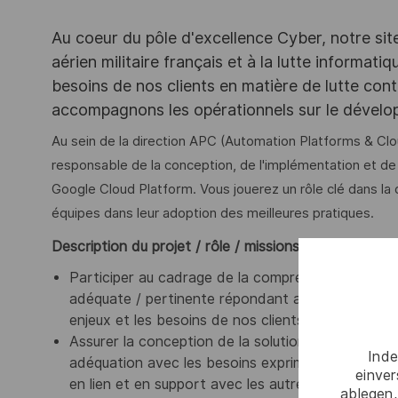
Au coeur du pôle d'excellence Cyber, notre sit
aérien militaire français et à la lutte informat
besoins de nos clients en matière de lutte con
accompagnons les opérationnels sur le dévelo
Au sein de la direction APC (Automation Platforms & Clo
responsable de la conception, de l'implémentation et de 
Google Cloud Platform. Vous jouerez un rôle clé dans la
équipes dans leur adoption des meilleures pratiques.
Description du projet / rôle / missions
:
Participer au cadrage de la compréhension de l’e
adéquate / pertinente répondant aux exigences f
enjeux et les besoins de nos clients et les transcr
Assurer la conception de la solution en s’appuyant
Inde
adéquation avec les besoins exprimés et la stratég
einve
en lien et en support avec les autres rôles et fonc
ablegen,