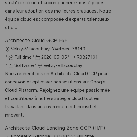
t
u
-
stratégie cloud et accompagnerez nos équipes
n
e
m
I
dans leur adoption des meilleures pratiques. Notre
t
g
d
D
équipe cloud est composée d'experts talentueux
l
o
e
et p...
i
r
r
c
Architecte Cloud GCP H/F
i
V
h
O
Vélizy-Villacoublay, Yvelines, 78140
e
e
u
r
D
J
Full time
2026-05-05
R0327191
r
n
t
K
a
o
Software
Vélizy-Villacoublay
ö
g
a
t
b
Nous recherchons un Architecte Cloud GCP pour
f
t
u
-
concevoir et optimiser nos solutions sur Google
f
e
m
I
Cloud Platform. Rejoignez une équipe passionnée
e
g
d
D
et contribuez à notre stratégie cloud tout en
n
o
e
travaillant dans un environnement inclusif et
t
r
r
innovant.
l
i
V
i
Architecte Cloud Landing Zone GCP (H/F)
e
e
c
O
Bordeaux, Gironde, 33000
Full time