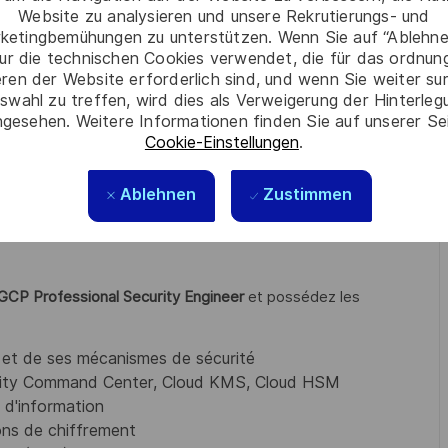
’un parc applicatif dans le cadre d’un projet de Move To
Website zu analysieren und unsere Rekrutierungs- und
ketingbemühungen zu unterstützen. Wenn Sie auf “Ablehnen
ation sur la mise en place de la solution utilisant les
ur die technischen Cookies verwendet, die für das ordnu
eren der Website erforderlich sind, und wenn Sie weiter su
providers, ainsi que la réalisation du Move To Cloud.
swahl zu treffen, wird dies als Verweigerung der Hinterle
gesehen. Weitere Informationen finden Sie auf unserer Se
Cookie-Einstellungen
.
Ablehnen
Zustimmen
 d'ingénieur ou Master) avec une spécialisation en DevOps,
moins 4 ans en architecture de systèmes d'information, dont
 GCP Professional Security Engineer
et possédez les
 et de ses mécanismes de sécurité
curity Command Center, Cloud KMS, Cloud HSM
 d'information
ions de chiffrement