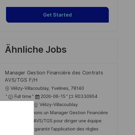
Get Started
Ähnliche Jobs
Manager Gestion Financière des Contrats
AVS/TGS F/H
O
Vélizy-Villacoublay, Yvelines, 78140
r
D
J
Full time
2026-06-15
R0330954
t
K
a
o
Finance
Vélizy-Villacoublay
a
t
b
Nous recherchons un Manager Gestion Financière
t
u
-
des Contrats AVS/TGS pour diriger une équipe
e
m
I
dynamique et garantir l'application des règles