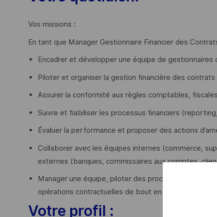
Vos missions :
En tant que Manager Gestionnaire Financier des Contrat
Encadrer et développer une équipe de gestionnaires 
Piloter et organiser la gestion financière des contrat
Assurer la conformité aux règles comptables, fiscale
Suivre et fiabiliser les processus financiers (reporting
Évaluer la performance et proposer des actions d’amé
Collaborer avec les équipes internes (commerce, suppl
externes (banques, commissaires aux comptes, clien
Manager une équipe, piloter des processus financiers,
opérations contractuelles de bout en bout.
Votre profil :