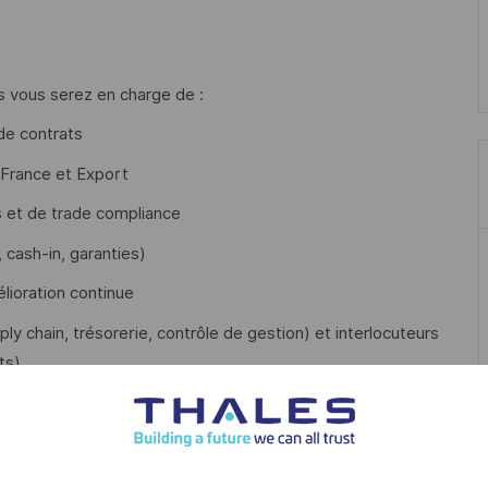
s vous serez en charge de :
de contrats
s France et Export
s et de trade compliance
, cash-in, garanties)
lioration continue
y chain, trésorerie, contrôle de gestion) et interlocuteurs
ts)
 l’harmonisation des pratiques, et sécurisation des