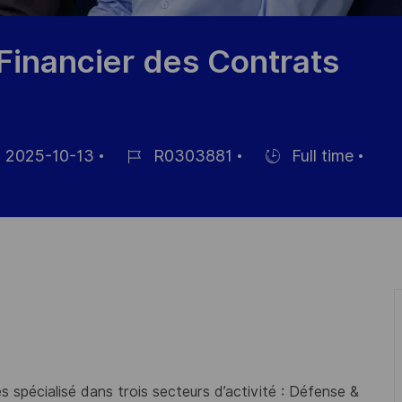
Financier des Contrats
2025-10-13
R0303881
Full time
m
Job-
Einstellunngstyp
ID
fentlichung
 spécialisé dans trois secteurs d’activité : Défense &