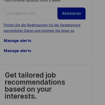
You'll receive updates once a week
Enter
Aktivieren
Email
address
Required
Prüfen Sie die Bedingungen für die Verarbeitung
(Required)
persönlicher Daten und stimmen Sie ihnen zu
Manage alerts
Manage alerts
Get tailored job
recommendations
based on your
interests.