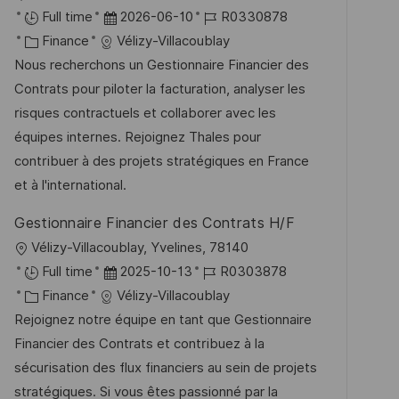
r
n
r
D
J
Full time
2026-06-10
R0330878
ö
g
t
K
a
o
Finance
Vélizy-Villacoublay
f
a
t
b
Nous recherchons un Gestionnaire Financier des
f
t
u
-
Contrats pour piloter la facturation, analyser les
e
e
m
I
risques contractuels et collaborer avec les
n
g
d
D
équipes internes. Rejoignez Thales pour
t
o
e
contribuer à des projets stratégiques en France
l
r
r
et à l'international.
i
i
V
c
Gestionnaire Financier des Contrats H/F
e
e
h
O
Vélizy-Villacoublay, Yvelines, 78140
r
u
r
D
J
Full time
2025-10-13
R0303878
ö
n
t
K
a
o
Finance
Vélizy-Villacoublay
f
g
a
t
b
Rejoignez notre équipe en tant que Gestionnaire
f
t
u
-
Financier des Contrats et contribuez à la
e
e
m
I
sécurisation des flux financiers au sein de projets
n
g
d
D
stratégiques. Si vous êtes passionné par la