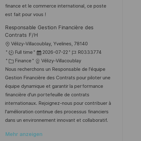
t
o
e
finance et le commerce international, ce poste
l
r
r
est fait pour vous !
i
i
V
c
Responsable Gestion Financière des
e
e
h
Contrats F/H
r
u
O
Vélizy-Villacoublay, Yvelines, 78140
ö
n
r
D
J
Full time
2026-07-22
R0333774
f
g
t
K
a
o
Finance
Vélizy-Villacoublay
f
a
t
b
Nous recherchons un Responsable de l'équipe
e
t
u
-
Gestion Financière des Contrats pour piloter une
n
e
m
I
équipe dynamique et garantir la performance
t
g
d
D
financière d'un portefeuille de contrats
l
o
e
internationaux. Rejoignez-nous pour contribuer à
i
r
r
l'amélioration continue des processus financiers
c
i
V
dans un environnement innovant et collaboratif.
h
e
e
u
Mehr anzeigen
r