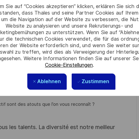
m Sie auf “Cookies akzeptieren” klicken, erklären Sie sich 
rstanden, dass Thales und seine Partner Cookies auf Ihrem
 um die Navigation auf der Website zu verbessern, die Nu
Website zu analysieren und unsere Rekrutierungs- und
ketingbemühungen zu unterstützen. Wenn Sie auf “Ablehnen
s complexes dans un environnement international ?
ur die technischen Cookies verwendet, die für das ordnu
eren der Website erforderlich sind, und wenn Sie weiter su
à l’amélioration continue des processus financiers ?
swahl zu treffen, wird dies als Verweigerung der Hinterle
gesehen. Weitere Informationen finden Sie auf unserer Se
ional ou École de commerce et avez de l’expérience sur :
Cookie-Einstellungen
.
Ablehnen
Zustimmen
ectif sont des atouts que l’on vous reconnaît ?
s les talents. La diversité est notre meilleur