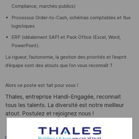
Compliance, marchés publics)
Processus Order-to-Cash, schémas comptables et flux
logistiques
ERP (idéalement SAP) et Pack Office (Excel, Word,
PowerPoint).
La rigueur, l’autonomie, la gestion des priorités et l’esprit
d’équipe sont des atouts que l’on vous reconnaît ?
Alors ce poste est fait pour vous !
Thales, entreprise Handi-Engagée, reconnait
tous les talents. La diversité est notre meilleur
atout. Postulez et rejoignez nous !