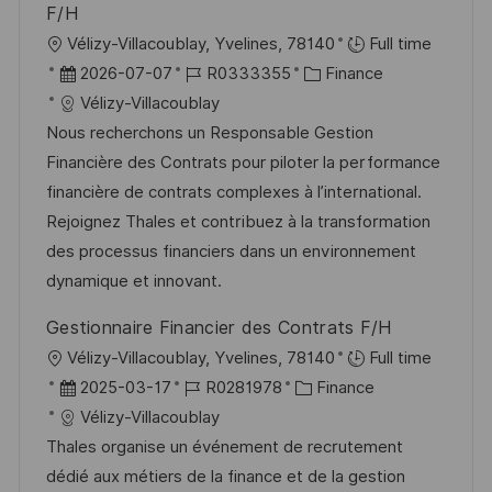
r
F/H
u
ö
O
Vélizy-Villacoublay, Yvelines, 78140
Full time
n
f
r
D
J
K
2026-07-07
R0333355
Finance
g
f
t
a
o
a
Vélizy-Villacoublay
e
t
b
t
Nous recherchons un Responsable Gestion
n
u
-
e
Financière des Contrats pour piloter la performance
t
m
I
g
financière de contrats complexes à l’international.
l
d
D
o
Rejoignez Thales et contribuez à la transformation
i
e
r
des processus financiers dans un environnement
c
r
i
dynamique et innovant.
h
V
e
u
Gestionnaire Financier des Contrats F/H
e
n
O
Vélizy-Villacoublay, Yvelines, 78140
Full time
r
g
r
D
J
K
2025-03-17
R0281978
Finance
ö
t
a
o
a
Vélizy-Villacoublay
f
t
b
t
Thales organise un événement de recrutement
f
u
-
e
dédié aux métiers de la finance et de la gestion
e