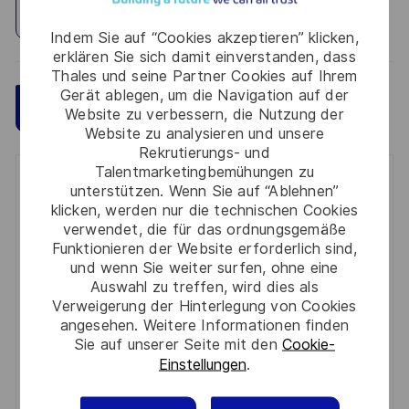
Standort erkunden
Indem Sie auf “Cookies akzeptieren” klicken,
erklären Sie sich damit einverstanden, dass
Thales und seine Partner Cookies auf Ihrem
Gerät ablegen, um die Navigation auf der
Speichern
Jetzt bewerben
Website zu verbessern, die Nutzung der
Website zu analysieren und unsere
Rekrutierungs- und
Talentmarketingbemühungen zu
Get notified for similar jobs
unterstützen. Wenn Sie auf “Ablehnen”
klicken, werden nur die technischen Cookies
You'll receive updates once a week
verwendet, die für das ordnungsgemäße
Funktionieren der Website erforderlich sind,
Enter
und wenn Sie weiter surfen, ohne eine
Auswahl zu treffen, wird dies als
Email
Verweigerung der Hinterlegung von Cookies
address
Required
Prüfen Sie die Bedingungen für die Verarbeitung
angesehen. Weitere Informationen finden
(Required)
Sie auf unserer Seite mit den
Cookie-
persönlicher Daten und stimmen Sie ihnen zu
Einstellungen
.
Aktivieren