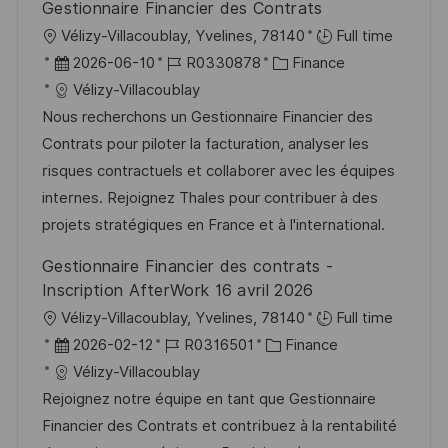
Gestionnaire Financier des Contrats
O
Vélizy-Villacoublay, Yvelines, 78140
Full time
r
D
J
K
2026-06-10
R0330878
Finance
t
a
o
a
Vélizy-Villacoublay
t
b
t
Nous recherchons un Gestionnaire Financier des
u
-
e
Contrats pour piloter la facturation, analyser les
m
I
g
risques contractuels et collaborer avec les équipes
d
D
o
internes. Rejoignez Thales pour contribuer à des
e
r
projets stratégiques en France et à l'international.
r
i
Gestionnaire Financier des contrats -
V
e
Inscription AfterWork 16 avril 2026
e
O
Vélizy-Villacoublay, Yvelines, 78140
Full time
r
r
D
J
K
2026-02-12
R0316501
Finance
ö
t
a
o
a
Vélizy-Villacoublay
f
t
b
t
Rejoignez notre équipe en tant que Gestionnaire
f
u
-
e
Financier des Contrats et contribuez à la rentabilité
e