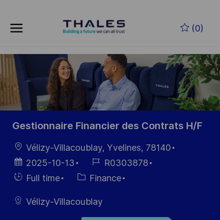
Skip to main content
Zum Hauptinhalt springen
(0)
-
-
Gestionnaire Financier des Contrats H/F
Ort
Vélizy-Villacoublay, Yvelines, 78140
Datum der
Job-
2025-10-13
R0303878
Veröffentlichung
ID
Einstellunngstyp
Kategorie
Full time
Finance
Vélizy-Villacoublay