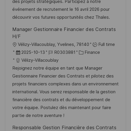
m
I
g
des projets stratégiques. Participez à notre
n
d
D
o
événement de recrutement le 16 avril 2026 pour
t
e
r
découvrir vos futures opportunités chez Thales.
l
r
i
Manager Gestionnaire Financier des Contrats
i
V
e
H/F
c
e
O
Vélizy-Villacoublay, Yvelines, 78140
Full time
h
r
r
D
J
K
2025-10-13
R0303881
Finance
u
ö
t
a
o
a
Vélizy-Villacoublay
n
f
t
b
t
Rejoignez notre équipe en tant que Manager
g
f
u
-
e
Gestionnaire Financier des Contrats et pilotez des
e
m
I
g
projets financiers complexes dans un environnement
n
d
D
o
international. Vous serez responsable de la gestion
t
e
r
financière des contrats et du développement de
l
r
i
votre équipe. Postulez dès maintenant pour faire
i
V
e
partie de notre aventure !
c
e
Responsable Gestion Financière des Contrats
h