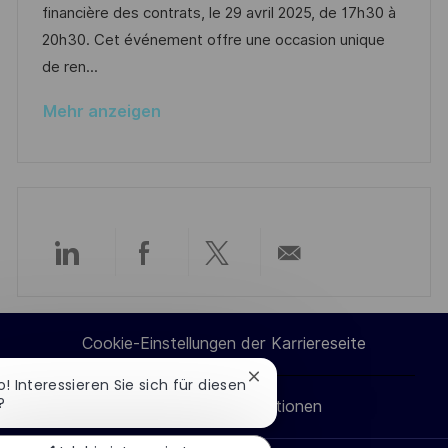
m
I
g
financière des contrats, le 29 avril 2025, de 17h30 à
n
d
D
o
20h30. Cet événement offre une occasion unique
t
e
r
de ren...
l
r
i
i
Mehr anzeigen
V
e
c
e
h
r
u
ö
n
f
g
f
Über
Über
Über
Per
e
n
LinkedIn
Facebook
Twitter
E-
t
Cookie-Einstellungen der Karriereseite
l
teilen
teilen
teilen
Mail
Chatbot-
o! Interessieren Sie sich für diesen
i
Benachrichtigung
?
Persönliche Informationen
teilen
c
schließen
h