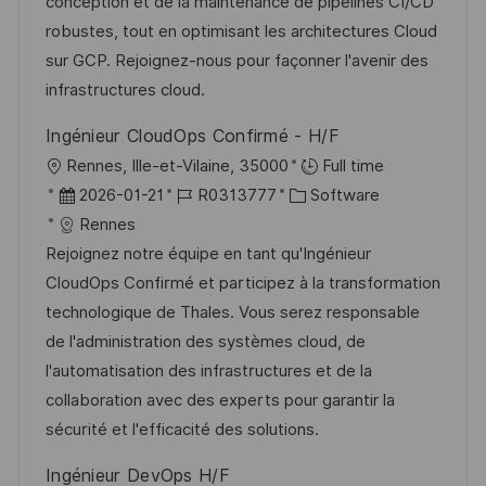
d
D
o
conception et de la maintenance de pipelines CI/CD
t
e
r
robustes, tout en optimisant les architectures Cloud
l
r
i
sur GCP. Rejoignez-nous pour façonner l'avenir des
i
V
e
infrastructures cloud.
c
e
h
Ingénieur CloudOps Confirmé - H/F
r
u
O
Rennes, Ille-et-Vilaine, 35000
Full time
ö
n
r
D
J
K
2026-01-21
R0313777
Software
f
g
t
a
o
a
Rennes
f
t
b
t
Rejoignez notre équipe en tant qu'Ingénieur
e
u
-
e
CloudOps Confirmé et participez à la transformation
n
m
I
g
technologique de Thales. Vous serez responsable
t
d
D
o
de l'administration des systèmes cloud, de
l
e
r
l'automatisation des infrastructures et de la
i
r
i
collaboration avec des experts pour garantir la
c
V
e
sécurité et l'efficacité des solutions.
h
e
u
Ingénieur DevOps H/F