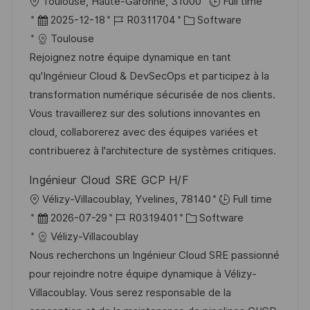
O
Toulouse, Haute-Garonne, 31000
Full time
r
D
J
K
2025-12-18
R0311704
Software
t
a
o
a
Toulouse
t
b
t
Rejoignez notre équipe dynamique en tant
u
-
e
qu'Ingénieur Cloud & DevSecOps et participez à la
m
I
g
transformation numérique sécurisée de nos clients.
d
D
o
Vous travaillerez sur des solutions innovantes en
e
r
cloud, collaborerez avec des équipes variées et
r
i
contribuerez à l'architecture de systèmes critiques.
V
e
Ingénieur Cloud SRE GCP H/F
e
O
Vélizy-Villacoublay, Yvelines, 78140
Full time
r
r
D
J
K
2026-07-29
R0319401
Software
ö
t
a
o
a
Vélizy-Villacoublay
f
t
b
t
Nous recherchons un Ingénieur Cloud SRE passionné
f
u
-
e
pour rejoindre notre équipe dynamique à Vélizy-
e
m
I
g
Villacoublay. Vous serez responsable de la
n