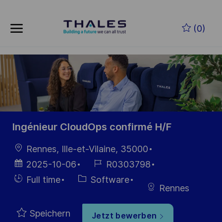
Skip to main content
Zum Hauptinhalt springen
(0)
-
-
Ingénieur CloudOps confirmé H/F
Ort
Rennes, Ille-et-Vilaine, 35000
Datum der
Job-
2025-10-06
R0303798
Veröffentlichung
ID
Einstellunngstyp
Kategorie
Full time
Software
Rennes
Speichern
Jetzt bewerben