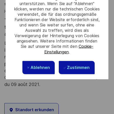
unterstützen. Wenn Sie auf “Ablehnen”
souhaitez travailler dans un monde en mouvement sans
klicken, werden nur die technischen Cookies
jamais vous ennuyer ? Ce poste est pour vous !
verwendet, die für das ordnungsgemäße
Funktionieren der Website erforderlich sind,
Thales, entreprise Handi-Engagée, reconnait
und wenn Sie weiter surfen, ohne eine
tous les talents. La diversité est notre meilleur
Auswahl zu treffen, wird dies als
atout. Postulez et rejoignez nous !
Verweigerung der Hinterlegung von Cookies
angesehen. Weitere Informationen finden
Le poste pouvant nécessiter d'accéder à des
Sie auf unserer Seite mit den
Cookie-
informations relevant du secret de la défense
Einstellungen
.
nationale, la personne retenue fera l'objet d'une
procédure d’habilitation, conformément aux
Ablehnen
Zustimmen
dispositions des articles R.2311-1 et suivants du
Code de la défense et de l’IGI 1300 SGDSN/PSE
du 09 août 2021.
Standort erkunden