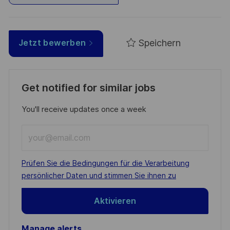
Speichern
Jetzt bewerben
Get notified for similar jobs
You'll receive updates once a week
Enter
Email
address
Required
Prüfen Sie die Bedingungen für die Verarbeitung
(Required)
persönlicher Daten und stimmen Sie ihnen zu
Aktivieren
Manage alerts