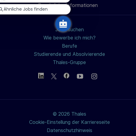
h
Persönliche Informationen
teilen
u
Ähnliche Jobs finden
n
g
Jobs suchen
Wie bewerbe ich mich?
Berufe
Studierende und Absolvierende
Thales-Gruppe
© 2026 Thales
Cookie-Einstellung der Karriereseite
Datenschutzhinweis