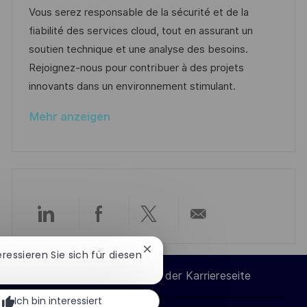
n
m
I
g
Vous serez responsable de la sécurité et de la
t
d
D
o
fiabilité des services cloud, tout en assurant un
l
e
r
soutien technique et une analyse des besoins.
i
r
i
Rejoignez-nous pour contribuer à des projets
c
V
e
innovants dans un environnement stimulant.
h
e
u
Mehr anzeigen
r
n
ö
g
f
f
e
n
Über
Über
Über
Per
t
l
Chatbot-
teressieren Sie sich für diesen
LinkedIn
Facebook
Twitter
E-
Benachrichtigung
i
Cookie-Einstellungen der Karriereseite
schließen
c
teilen
teilen
teilen
Mail
Ich bin interessiert