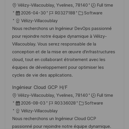
r
n
O
Vélizy-Villacoublay, Yvelines, 78140
Full time
ö
g
r
D
J
K
2026-04-30
R0327188
Software
f
t
a
o
a
Vélizy-Villacoublay
f
t
b
t
Nous recherchons un Ingénieur DevOps passionné
e
u
-
e
pour rejoindre notre équipe dynamique à Vélizy-
n
m
I
g
Villacoublay. Vous serez responsable de la
t
d
D
o
conception et de la mise en œuvre d'infrastructures
l
e
r
cloud, tout en collaborant étroitement avec les
i
r
i
équipes de développement pour optimiser les
c
V
e
cycles de vie des applications.
h
e
u
Ingénieur Cloud GCP H/F
r
n
O
Vélizy-Villacoublay, Yvelines, 78140
Full time
ö
g
r
D
J
K
2026-08-03
R0336028
Software
f
t
a
o
a
Vélizy-Villacoublay
f
t
b
t
Nous recherchons un Ingénieur Cloud GCP
e
u
-
e
passionné pour rejoindre notre équipe dynamique.