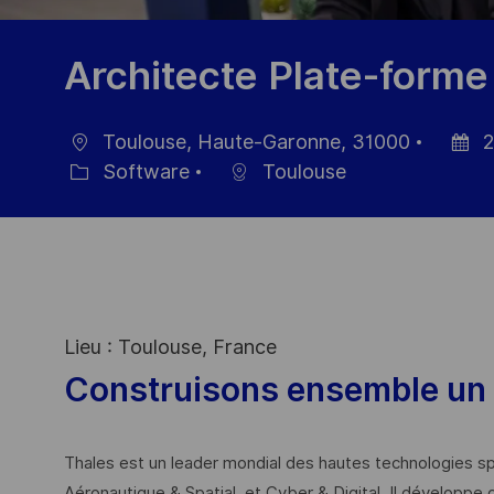
Architecte Plate-forme
Toulouse, Haute-Garonne, 31000
2
Ort
Datum
Software
Toulouse
Kategorie
der
Veröffe
Lieu : Toulouse, France
Construisons ensemble un 
Thales est un leader mondial des hautes technologies spé
Aéronautique & Spatial, et Cyber & Digital. Il développe 