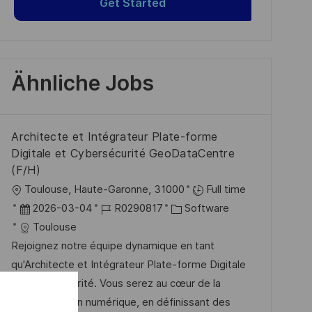
Get Started
Ähnliche Jobs
Architecte et Intégrateur Plate-forme
Digitale et Cybersécurité GeoDataCentre
(F/H)
O
Toulouse, Haute-Garonne, 31000
Full time
r
D
J
K
2026-03-04
R0290817
Software
t
a
o
a
Toulouse
t
b
t
Rejoignez notre équipe dynamique en tant
u
-
e
qu'Architecte et Intégrateur Plate-forme Digitale
m
I
g
et Cybersécurité. Vous serez au cœur de la
d
D
o
transformation numérique, en définissant des