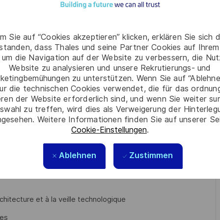
t) est chargé de créer le message de navigation diffusé par
détecter les éventuelles anomalies et d'en prévenir les
), ainsi que de mesurer les performances du système.
m Sie auf “Cookies akzeptieren” klicken, erklären Sie sich 
rstanden, dass Thales und seine Partner Cookies auf Ihrem
 du train SAFe « MINE » pour le projet G2IOV. Le framework
 um die Navigation auf der Website zu verbessern, die Nu
e une grande autonomie quant à la mise en œuvre une fois le
Website zu analysieren und unsere Rekrutierungs- und
ketingbemühungen zu unterstützen. Wenn Sie auf “Ablehnen
ut d’intervalle / itération.
ur die technischen Cookies verwendet, die für das ordnu
ctivités sont les suivantes :
eren der Website erforderlich sind, und wenn Sie weiter su
swahl zu treffen, wird dies als Verweigerung der Hinterle
dre aux besoins du client
gesehen. Weitere Informationen finden Sie auf unserer Se
Cookie-Einstellungen
.
on, ainsi qu’à l’intégration et à la validation de la conformité
Ablehnen
Zustimmen
des parties prenantes techniques
chitecture et à la veille technologique
les