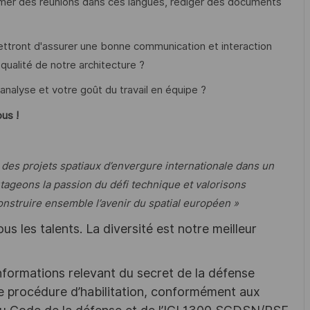
imer des réunions dans ces langues, rédiger des documents
ttront d'assurer une bonne communication et interaction
 qualité de notre architecture ?
analyse et votre goût du travail en équipe ?
us !
 des projets spatiaux d’envergure internationale dans un
rtageons la passion du défi technique et valorisons
construire ensemble l’avenir du spatial européen »
s les talents. La diversité est notre meilleur
nformations relevant du secret de la défense
une procédure d’habilitation, conformément aux