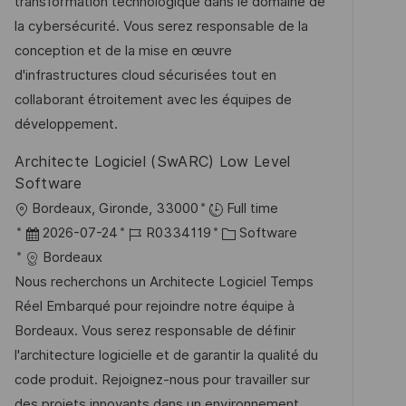
m
I
g
transformation technologique dans le domaine de
t
d
D
o
la cybersécurité. Vous serez responsable de la
l
e
r
conception et de la mise en œuvre
i
r
i
d'infrastructures cloud sécurisées tout en
c
V
e
collaborant étroitement avec les équipes de
h
e
développement.
u
r
n
Architecte Logiciel (SwARC) Low Level
ö
g
Software
f
O
Bordeaux, Gironde, 33000
Full time
f
r
D
J
K
2026-07-24
R0334119
Software
e
t
a
o
a
Bordeaux
n
t
b
t
Nous recherchons un Architecte Logiciel Temps
t
u
-
e
Réel Embarqué pour rejoindre notre équipe à
l
m
I
g
Bordeaux. Vous serez responsable de définir
i
d
D
o
l'architecture logicielle et de garantir la qualité du
c
e
r
code produit. Rejoignez-nous pour travailler sur
h
r
i
des projets innovants dans un environnement