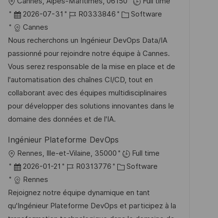
O
Cannes, Alpes-Maritimes, 06150
Full time
r
g
r
D
J
K
2026-07-31
R0333846
Software
ö
t
a
o
a
Cannes
f
t
b
t
Nous recherchons un Ingénieur DevOps Data/IA
f
u
-
e
passionné pour rejoindre notre équipe à Cannes.
e
m
I
g
Vous serez responsable de la mise en place et de
n
d
D
o
l'automatisation des chaînes CI/CD, tout en
t
e
r
collaborant avec des équipes multidisciplinaires
l
r
i
pour développer des solutions innovantes dans le
i
V
e
domaine des données et de l'IA.
c
e
h
Ingénieur Plateforme DevOps
r
u
O
Rennes, Ille-et-Vilaine, 35000
Full time
ö
n
r
D
J
K
2026-01-21
R0313776
Software
f
g
t
a
o
a
Rennes
f
t
b
t
Rejoignez notre équipe dynamique en tant
e
u
-
e
qu'Ingénieur Plateforme DevOps et participez à la
n