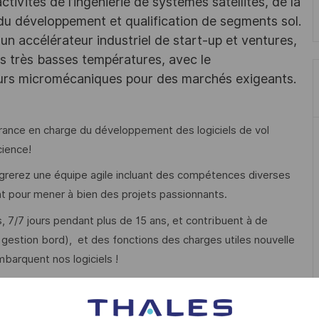
ivités de l’ingénierie de systèmes satellites, de la
 du développement et qualification de segments sol.
un accélérateur industriel de start-up et ventures,
des très basses températures, avec le
eurs micromécaniques pour des marchés exigeants.
rance en charge du développement des logiciels de vol
cience!
égrerez une équipe agile incluant des compétences diverses
nt pour mener à bien des projets passionnants.
, 7/7 jours pendant plus de 15 ans, et contribuent à de
gestion bord), et des fonctions des charges utiles nouvelle
mbarquent nos logiciels !
i est le système de positionnement par satellites
E).