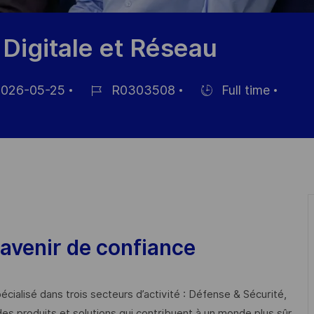
 Digitale et Réseau
026-05-25
R0303508
Full time
Job-
Einstellunngstyp
ID
ntlichung
avenir de confiance
cialisé dans trois secteurs d’activité : Défense & Sécurité,
des produits et solutions qui contribuent à un monde plus sûr,