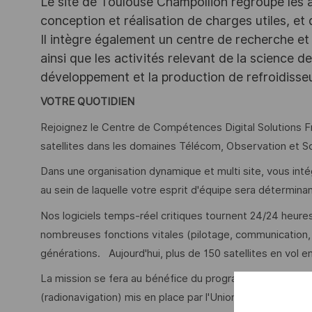
Le site de Toulouse Champollion regroupe les act
conception et réalisation de charges utiles, et
Il intègre également un centre de recherche et 
ainsi que les activités relevant de la science 
développement et la production de refroidiss
VOTRE QUOTIDIEN
Rejoignez le Centre de Compétences Digital Solutions F
satellites dans les domaines Télécom, Observation et S
Dans une organisation dynamique et multi site, vous int
au sein de laquelle votre esprit d'équipe sera détermina
Nos logiciels temps-réel critiques tournent 24/24 heures
nombreuses fonctions vitales (pilotage, communication, 
générations. Aujourd'hui, plus de 150 satellites en vol e
La mission se fera au bénéfice du programme GALILEO qu
(radionavigation) mis en place par l'Union européenne (U