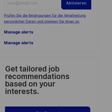
Aktivieren
Email
address
Required
Prüfen Sie die Bedingungen für die Verarbeitung
(Required)
persönlicher Daten und stimmen Sie ihnen zu
Manage alerts
Manage alerts
Get tailored job
recommendations
based on your
interests.