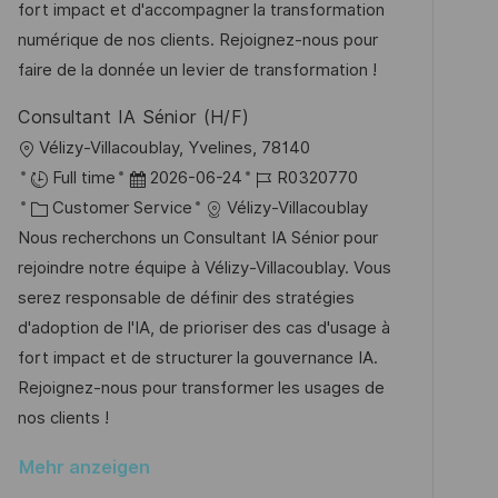
e
o
fort impact et d'accompagner la transformation
i
r
r
numérique de nos clients. Rejoignez-nous pour
c
V
i
faire de la donnée un levier de transformation !
h
e
e
u
Consultant IA Sénior (H/F)
r
n
O
Vélizy-Villacoublay, Yvelines, 78140
ö
g
r
D
J
Full time
2026-06-24
R0320770
f
t
K
a
o
Customer Service
Vélizy-Villacoublay
f
a
t
b
Nous recherchons un Consultant IA Sénior pour
e
t
u
-
rejoindre notre équipe à Vélizy-Villacoublay. Vous
n
e
m
I
serez responsable de définir des stratégies
t
g
d
D
d'adoption de l'IA, de prioriser des cas d'usage à
l
o
e
fort impact et de structurer la gouvernance IA.
i
r
r
Rejoignez-nous pour transformer les usages de
c
i
V
nos clients !
h
e
e
u
Mehr anzeigen
r
n