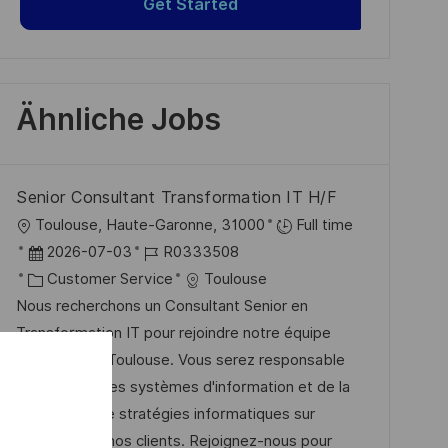
Get Started
Ähnliche Jobs
Senior Consultant Transformation IT H/F
O
Toulouse, Haute-Garonne, 31000
Full time
r
D
J
2026-07-03
R0333508
t
a
K
o
Customer Service
Toulouse
t
a
b
Nous recherchons un Consultant Senior en
u
t
-
Transformation IT pour rejoindre notre équipe
m
e
I
dynamique à Toulouse. Vous serez responsable
d
g
D
de l'analyse des systèmes d'information et de la
e
o
conception de stratégies informatiques sur
r
r
mesure pour nos clients. Rejoignez-nous pour