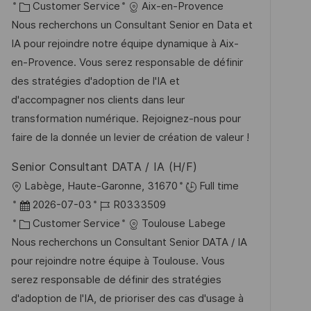
t
K
a
o
Customer Service
Aix-en-Provence
f
a
t
b
Nous recherchons un Consultant Senior en Data et
e
t
u
-
IA pour rejoindre notre équipe dynamique à Aix-
n
e
m
I
en-Provence. Vous serez responsable de définir
t
g
d
D
des stratégies d'adoption de l'IA et
l
o
e
d'accompagner nos clients dans leur
i
r
r
transformation numérique. Rejoignez-nous pour
c
i
V
faire de la donnée un levier de création de valeur !
h
e
e
u
Senior Consultant DATA / IA (H/F)
r
n
O
Labège, Haute-Garonne, 31670
Full time
ö
g
r
D
J
2026-07-03
R0333509
f
t
a
K
o
Customer Service
Toulouse Labege
f
t
a
b
Nous recherchons un Consultant Senior DATA / IA
e
u
t
-
pour rejoindre notre équipe à Toulouse. Vous
n
m
e
I
serez responsable de définir des stratégies
t
d
g
D
d'adoption de l'IA, de prioriser des cas d'usage à
l