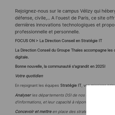
Rejoignez-nous sur le campus Vélizy qui héberg
défense, civile,... A l'ouest de Paris, ce site o
dernières innovations technologiques et propos
professionnelle et personnelle.
FOCUS ON > La Direction Conseil en Stratégie IT
La Direction Conseil du Groupe Thales accompagne les o
digitale.
Bonne nouvelle, la communauté s'agrandit en 2025!
Votre quotidien
En rejoignant les équipes
Stratégie IT
, vos missions prin
Analyser
les départements DSI de nos clients pour éva
d’informations, et leur capacité à répondre aux enjeux
Concevoir et mettre
en place des stratégies informatiq