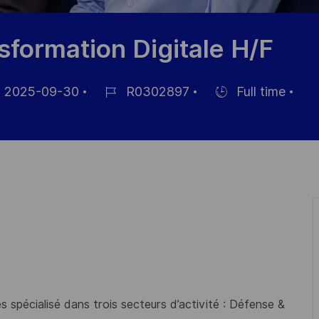
sformation Digitale H/F
2025-09-30
R0302897
Full time
m
Job-
Einstellunngstyp
ID
fentlichung
 spécialisé dans trois secteurs d’activité : Défense &