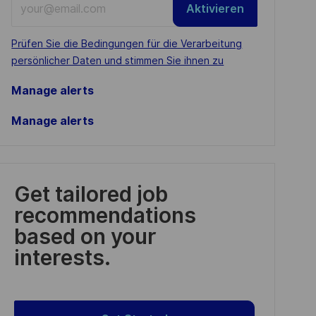
Aktivieren
Email
address
Required
Prüfen Sie die Bedingungen für die Verarbeitung
(Required)
persönlicher Daten und stimmen Sie ihnen zu
Manage alerts
Manage alerts
Get tailored job
recommendations
based on your
interests.