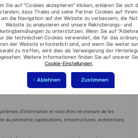
 stratégiques et durables des métiers.
m Sie auf “Cookies akzeptieren” klicken, erklären Sie sich 
rstanden, dass Thales und seine Partner Cookies auf Ihrem
ction en identifiant des opportunités de foisonnement
 um die Navigation auf der Website zu verbessern, die Nu
s décideurs et la connaissance de notre savoir-faire.
Website zu analysieren und unsere Rekrutierungs- und
ketingbemühungen zu unterstützen. Wenn Sie auf “Ablehnen
n renforçant nos expertises notamment via notre
ur die technischen Cookies verwendet, die für das ordnu
eren der Website erforderlich sind, und wenn Sie weiter su
umérique Responsable, Modèle Opérationnel IT, DevSecOps,
swahl zu treffen, wird dies als Verweigerung der Hinterle
sur le partage et la capitalisation de la connaissance, et
gesehen. Weitere Informationen finden Sie auf unserer Se
Cookie-Einstellungen
.
Ablehnen
Zustimmen
de Commerce en lien avec la stratégie digitale des
 et
justifiez de minimum 5 ans d'expérience dans ce domaine
Systèmes d’Information et vous êtes en mesure de les
e du périmètre (applications, infrastructures, architecture,