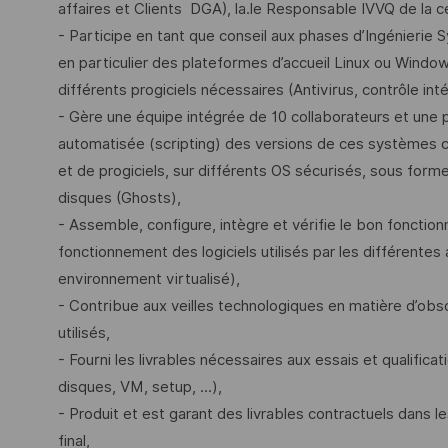
affaires et Clients DGA), la.le Responsable IVVQ de la c
- Participe en tant que conseil aux phases d’Ingénierie 
en particulier des plateformes d’accueil Linux ou Windows
différents progiciels nécessaires (Antivirus, contrôle intég
- Gère une équipe intégrée de 10 collaborateurs et une p
automatisée (scripting) des versions de ces systèmes com
et de progiciels, sur différents OS sécurisés, sous for
disques (Ghosts),
- Assemble, configure, intègre et vérifie le bon fonctio
fonctionnement des logiciels utilisés par les différentes 
environnement virtualisé),
- Contribue aux veilles technologiques en matière d’obs
utilisés,
- Fourni les livrables nécessaires aux essais et qualif
disques, VM, setup, ...),
- Produit et est garant des livrables contractuels dans le
final,