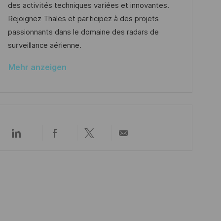
d
g
D
des activités techniques variées et innovantes.
i
e
o
Rejoignez Thales et participez à des projets
c
r
r
passionnants dans le domaine des radars de
h
V
i
surveillance aérienne.
u
e
e
n
Mehr anzeigen
r
g
ö
f
f
e
Über
Über
Über
Per
n
LinkedIn
Facebook
Twitter
E-
t
teilen
teilen
teilen
Mail
l
teilen
i
c
h
u