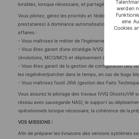
Talentmar
livrables, lorsque nécessaire, et partagé par tous.
werden n
Funktioni
Vous pilotez, gérez les priorités et fédérez une équipe in
eine Au
prestataires) à dominance automatisation de la product
Cookies an
affaires :
- Vous maîtrisez le métier de l’Ingénierie Système dan
- Vous êtes garant d’une stratégie IVVQ Ghosts/VM opti
(évolutions, MCO/MCS et déploiement sur sites opératio
- Vous êtes garant de la gestion de configuration des ve
les regénérer/patcher dans le temps, en cas de bugs blo
- Vous maîtrisez l’outil JIRA (gestion des Faits Technique
Vous assurez le pilotage des travaux IVVQ Ghosts/VM s
réseau avec sauvegarde NAS), le support au déploiement
opérationnels lorsque nécessaire, la cohérence de la p
VOS MISSIONS :
Afin de préparer les livraisons des versions systèmes s