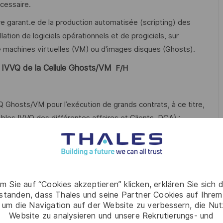
écessaire.
re garant.e de la production automatisée (scripting) des
tion de logiciels opérationnels et de progiciels, sur
e machines virtuelles (VM) ou d'images disques (Ghosts).
IVVQ de la Cellule Ghosts/VM
​
F/H
VQ Ghosts/VM pour l’exécution de grands contrats, à ce titre,
bles IVVQ des différentes affaires et Clients DGA) :
t l’exécution de grands programmes Système.
différentes affaires pour l’exécution des travaux, à ce titre,
ommunication, de compréhension/reformulation des besoins
piloter votre planning de production des livrables multi-
m Sie auf “Cookies akzeptieren” klicken, erklären Sie sich 
rstanden, dass Thales und seine Partner Cookies auf Ihrem
trées en points hebdomadaires,
 um die Navigation auf der Website zu verbessern, die Nu
Website zu analysieren und unsere Rekrutierungs- und
juster votre planning en conséquence, voire à replanifier les