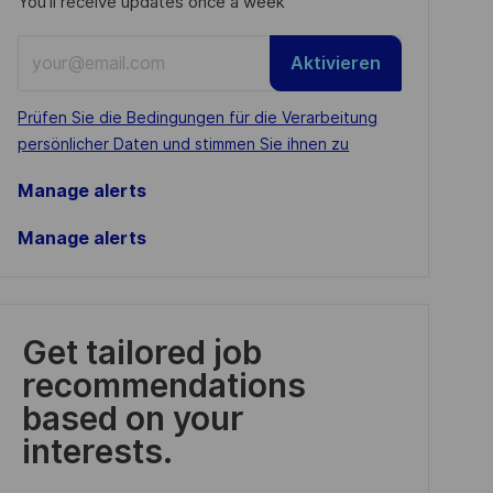
You'll receive updates once a week
Enter
Aktivieren
Email
address
Required
Prüfen Sie die Bedingungen für die Verarbeitung
(Required)
persönlicher Daten und stimmen Sie ihnen zu
Manage alerts
Manage alerts
Get tailored job
recommendations
based on your
interests.