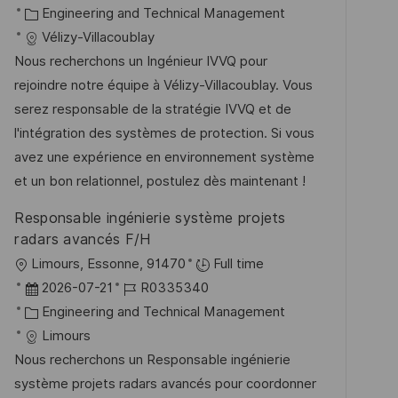
e
t
K
a
o
Engineering and Technical Management
n
a
t
b
Vélizy-Villacoublay
t
t
u
-
Nous recherchons un Ingénieur IVVQ pour
l
e
m
I
rejoindre notre équipe à Vélizy-Villacoublay. Vous
i
g
d
D
serez responsable de la stratégie IVVQ et de
c
o
e
l'intégration des systèmes de protection. Si vous
h
r
r
avez une expérience en environnement système
u
i
V
et un bon relationnel, postulez dès maintenant !
n
e
e
Responsable ingénierie système projets
g
r
radars avancés F/H
ö
O
Limours, Essonne, 91470
Full time
f
r
D
J
2026-07-21
R0335340
f
t
a
K
o
Engineering and Technical Management
e
t
a
b
Limours
n
u
t
-
Nous recherchons un Responsable ingénierie
t
m
e
I
système projets radars avancés pour coordonner
l