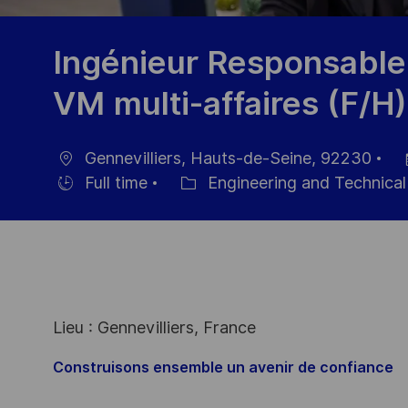
Ingénieur Responsable
VM multi-affaires (F/H)
Gennevilliers, Hauts-de-Seine, 92230
Ort
Da
Full time
Engineering and Technic
Einstellunngstyp
Kategorie
de
Ve
Lieu : Gennevilliers, France
Construisons ensemble un avenir de confiance