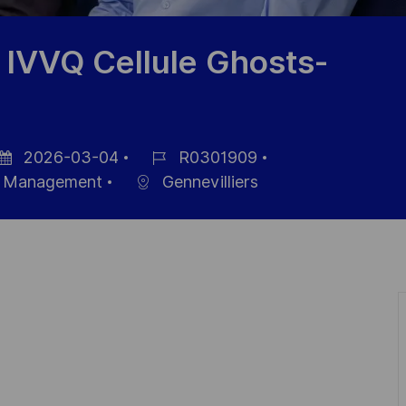
 IVVQ Cellule Ghosts-
2026-03-04
R0301909
tum
Job-
al Management
Gennevilliers
r
ID
röffentlichung