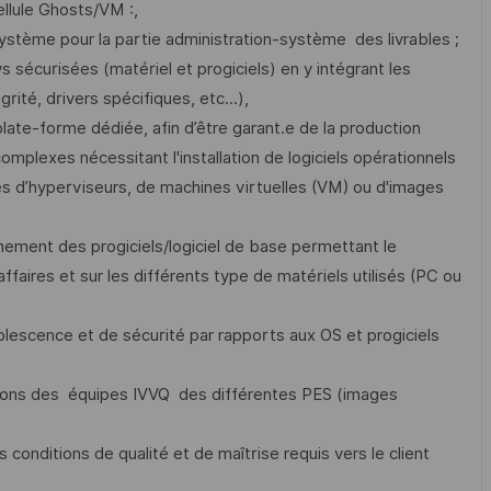
ellule Ghosts/VM :,
Système pour la partie administration-système des livrables ;
 sécurisées (matériel et progiciels) en y intégrant les
rité, drivers spécifiques, etc...),
late-forme dédiée, afin d’être garant.e de la production
plexes nécessitant l'installation de logiciels opérationnels
mes d’hyperviseurs, de machines virtuelles (VM) ou d'images
nnement des progiciels/logiciel de base permettant le
affaires et sur les différents type de matériels utilisés (PC ou
olescence et de sécurité par rapports aux OS et progiciels
ications des équipes IVVQ des différentes PES (images
s conditions de qualité et de maîtrise requis vers le client