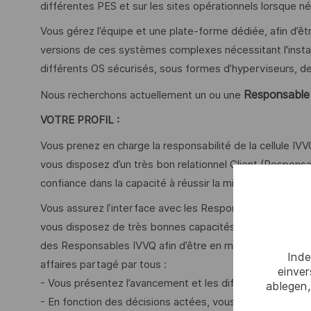
différentes PES et sur les sites opérationnels lorsque n
Vous gérez l’équipe et une plate-forme dédiée, afin d’êt
versions de ces systèmes complexes nécessitant l'installa
différents OS sécurisés, sous formes d’hyperviseurs, d
Responsable 
Nous recherchons actuellement un ou une
VOTRE PROFIL :
Vous prenez en charge la responsabilité de la cellule IV
vous disposez d’un très bon relationnel Client (Responsa
confiance dans la capacité à réussir la mise en place e
Vous assurez l’interface avec les Responsables IVVQ des 
vous disposez de très bonnes capacités d’écoute, de c
des Responsables IVVQ afin d’être en mesure d’établir et 
Inde
affaires partagé par tous :
einve
- Vous présentez l’avancement et les difficultés rencon
ablegen,
- En fonction des décisions actées, vous êtes amenés à a