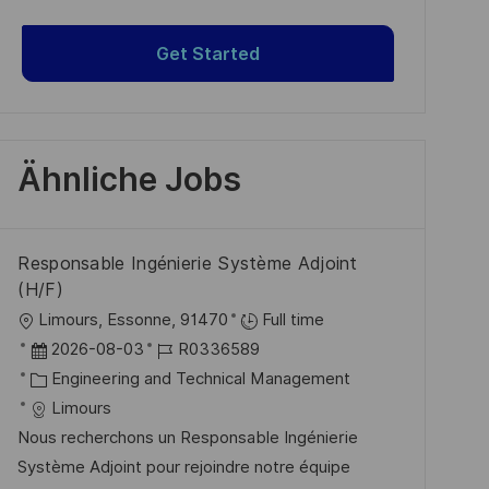
Get Started
Ähnliche Jobs
Responsable Ingénierie Système Adjoint
(H/F)
O
Limours, Essonne, 91470
Full time
r
D
J
2026-08-03
R0336589
t
a
K
o
Engineering and Technical Management
t
a
b
Limours
u
t
-
Nous recherchons un Responsable Ingénierie
m
e
I
Système Adjoint pour rejoindre notre équipe