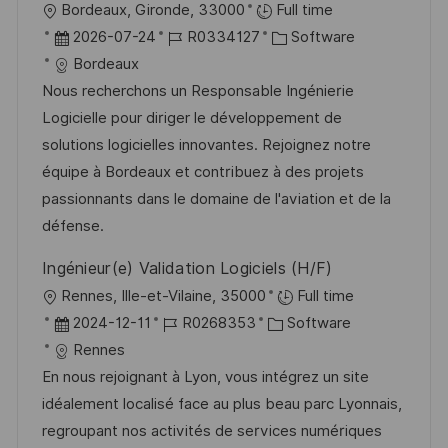
n
O
Bordeaux, Gironde, 33000
Full time
ö
g
r
D
J
K
2026-07-24
R0334127
Software
f
t
a
o
a
Bordeaux
f
t
b
t
Nous recherchons un Responsable Ingénierie
e
u
-
e
Logicielle pour diriger le développement de
n
m
I
g
solutions logicielles innovantes. Rejoignez notre
t
d
D
o
équipe à Bordeaux et contribuez à des projets
l
e
r
passionnants dans le domaine de l'aviation et de la
i
r
i
défense.
c
V
e
h
Ingénieur(e) Validation Logiciels (H/F)
e
u
O
Rennes, Ille-et-Vilaine, 35000
Full time
r
n
r
D
J
K
2024-12-11
R0268353
Software
ö
g
t
a
o
a
Rennes
f
t
b
t
En nous rejoignant à Lyon, vous intégrez un site
f
u
-
e
idéalement localisé face au plus beau parc Lyonnais,
e
m
I
g
regroupant nos activités de services numériques
n