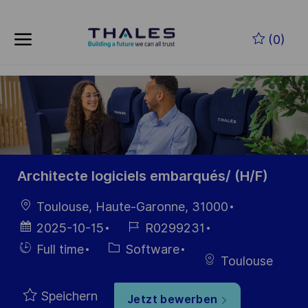
Skip to main content
Zum Hauptinhalt springen
(0)
-
-
Architecte logiciels embarqués/ (H/F)
Ort
Toulouse, Haute-Garonne, 31000
Datum der
Job-
2025-10-15
R0299231
Veröffentlichung
ID
Einstellunngstyp
Kategorie
Full time
Software
Toulouse
Speichern
Jetzt bewerben