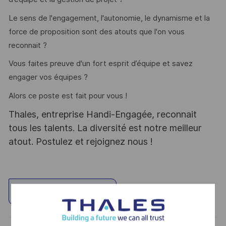
Le sens de l'engagement, l'autonomie, le dynamisme et la
force de proposition sont des atouts que l'on vous
reconnait ?
Vous faites preuve d'un fort esprit d’équipe et savez
engager vos équipes ?
Alors ce poste est fait pour vous !
Thales, entreprise Handi-Engagée, reconnait
tous les talents. La diversité est notre meilleur
atout. Postulez et rejoignez nous !
Standort erkunden