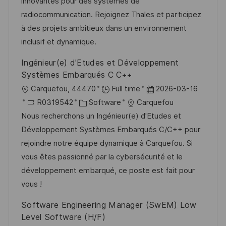
innovantes pour des systèmes de
l
o
e
radiocommunication. Rejoignez Thales et participez
i
r
r
à des projets ambitieux dans un environnement
c
i
V
inclusif et dynamique.
h
e
e
u
Ingénieur(e) d'Etudes et Développement
r
n
Systèmes Embarqués C C++
ö
g
O
D
Carquefou, 44470
Full time
2026-03-16
f
r
J
K
a
R0319542
Software
Carquefou
f
t
o
a
t
Nous recherchons un Ingénieur(e) d'Etudes et
e
b
t
u
Développement Systèmes Embarqués C/C++ pour
n
-
e
m
rejoindre notre équipe dynamique à Carquefou. Si
t
I
g
d
vous êtes passionné par la cybersécurité et le
l
D
o
e
développement embarqué, ce poste est fait pour
i
r
r
vous !
c
i
V
h
Software Engineering Manager (SwEM) Low
e
e
u
Level Software (H/F)
r