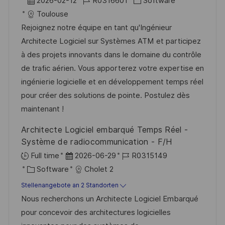
r
D
J
K
2026-02-12
R0316601
Software
t
a
o
a
Toulouse
t
b
t
Rejoignez notre équipe en tant qu'Ingénieur
u
-
e
Architecte Logiciel sur Systèmes ATM et participez
m
I
g
à des projets innovants dans le domaine du contrôle
d
D
o
de trafic aérien. Vous apporterez votre expertise en
e
r
ingénierie logicielle et en développement temps réel
r
i
pour créer des solutions de pointe. Postulez dès
V
e
maintenant !
e
Architecte Logiciel embarqué Temps Réel -
r
Système de radiocommunication - F/H
ö
D
J
Full time
2026-06-29
R0315149
f
K
a
o
Software
Cholet 2
f
a
t
b
Stellenangebote an 2 Standorten
e
t
u
-
Nous recherchons un Architecte Logiciel Embarqué
n
e
m
I
pour concevoir des architectures logicielles
t
g
d
D