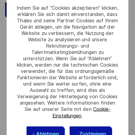
Indem Sie auf “Cookies akzeptieren” klicken,
Speichern
Jetzt bewerben
erklären Sie sich damit einverstanden, dass
Thales und seine Partner Cookies auf Ihrem
Gerät ablegen, um die Navigation auf der
Website zu verbessern, die Nutzung der
Get notified for similar jobs
Website zu analysieren und unsere
Rekrutierungs- und
You'll receive updates once a week
Talentmarketingbemühungen zu
unterstützen. Wenn Sie auf “Ablehnen”
Enter
klicken, werden nur die technischen Cookies
Email
verwendet, die für das ordnungsgemäße
Funktionieren der Website erforderlich sind,
address
Required
Prüfen Sie die Bedingungen für die Verarbeitung
und wenn Sie weiter surfen, ohne eine
(Required)
persönlicher Daten und stimmen Sie ihnen zu
Auswahl zu treffen, wird dies als
Verweigerung der Hinterlegung von Cookies
angesehen. Weitere Informationen finden
Aktivieren
Sie auf unserer Seite mit den
Cookie-
Einstellungen
.
Manage alerts
Manage alerts
Ablehnen
Zustimmen