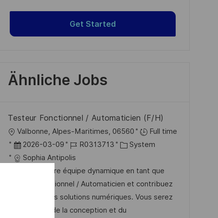
Get Started
Ähnliche Jobs
Testeur Fonctionnel / Automaticien (F/H)
O
Valbonne, Alpes-Maritimes, 06560
Full time
r
D
J
K
2026-03-09
R0313713
System
t
a
o
a
Sophia Antipolis
t
b
t
Rejoignez notre équipe dynamique en tant que
u
-
e
Testeur Fonctionnel / Automaticien et contribuez
m
I
g
à la qualité des solutions numériques. Vous serez
d
D
o
responsable de la conception et du