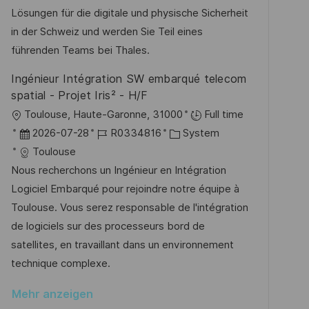
n
D
o
e
Lösungen für die digitale und physische Sicherheit
t
r
r
in der Schweiz und werden Sie Teil eines
l
i
V
führenden Teams bei Thales.
i
e
e
Ingénieur Intégration SW embarqué telecom
c
r
spatial - Projet Iris² - H/F
h
ö
O
Toulouse, Haute-Garonne, 31000
Full time
u
f
r
D
J
K
2026-07-28
R0334816
System
n
f
t
a
o
a
Toulouse
g
e
t
b
t
Nous recherchons un Ingénieur en Intégration
n
u
-
e
Logiciel Embarqué pour rejoindre notre équipe à
t
m
I
g
Toulouse. Vous serez responsable de l'intégration
l
d
D
o
de logiciels sur des processeurs bord de
i
e
r
satellites, en travaillant dans un environnement
c
r
i
technique complexe.
h
V
e
u
Mehr anzeigen
e