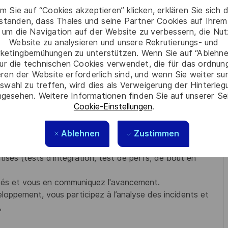
m Sie auf “Cookies akzeptieren” klicken, erklären Sie sich 
 et Qualification (IVVQ)" vous concevez, développez des
rstanden, dass Thales und seine Partner Cookies auf Ihrem
 um die Navigation auf der Website zu verbessern, die Nu
 et méthodologies associés.
Website zu analysieren und unsere Rekrutierungs- und
s problèmes afin de fournir des produits et services de haute
ketingbemühungen zu unterstützen. Wenn Sie auf “Ablehnen
ur die technischen Cookies verwendet, die für das ordnu
eren der Website erforderlich sind, und wenn Sie weiter su
swahl zu treffen, wird dies als Verweigerung der Hinterle
orer les bonnes pratiques.
gesehen. Weitere Informationen finden Sie auf unserer Se
Cookie-Einstellungen
.
nception de la stratégie de tests
Ablehnen
Zustimmen
e réalisation des tâches qui vous sont confiées, et vous
sés (tests d'intégration, test de perfs, de bout en
sés et vous en communiquez l'avancement.
veloppement, vous participez à l’analyse des incidents et
,