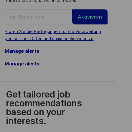
You'll receive updates once a week
Enter
Aktivieren
Email
address
Required
Prüfen Sie die Bedingungen für die Verarbeitung
(Required)
persönlicher Daten und stimmen Sie ihnen zu
Manage alerts
Manage alerts
Get tailored job
recommendations
based on your
interests.