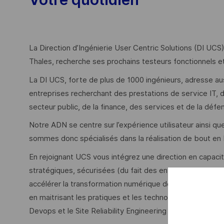
La Direction d’Ingénierie User Centric Solutions (DI UCS
Thales, recherche ses prochains testeurs fonctionnels e
La DI UCS, forte de plus de 1000 ingénieurs, adresse au
entreprises recherchant des prestations de service IT, dan
secteur public, de la finance, des services et de la défe
Notre ADN se centre sur l’expérience utilisateur ainsi qu
sommes donc spécialisés dans la réalisation de bout en 
En rejoignant UCS vous intégrez une direction en capacité
stratégiques, sécurisées (du fait des environnements cr
accélérer la transformation numérique de nos clients), im
en maitrisant les pratiques et les technologies telles que l
Devops et le Site Reliability Engineering (SRE).