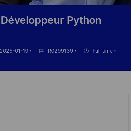
/ Développeur Python
2026-01-19
R0299139
Full time
m
Job-
Einstellunngstyp
ID
fentlichung