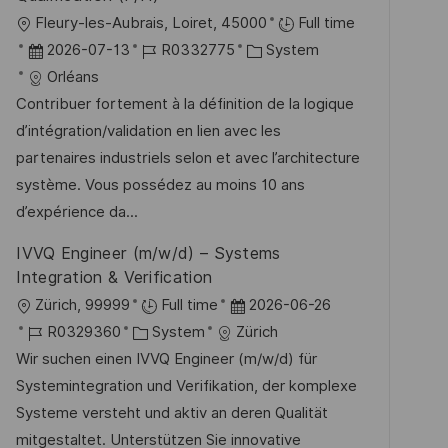
r
g
O
Fleury-les-Aubrais, Loiret, 45000
Full time
ö
r
D
J
K
2026-07-13
R0332775
System
f
t
a
o
a
Orléans
f
t
b
t
Contribuer fortement à la définition de la logique
e
u
-
e
d’intégration/validation en lien avec les
n
m
I
g
partenaires industriels selon et avec l’architecture
t
d
D
o
système. Vous possédez au moins 10 ans
l
e
r
d’expérience da...
i
r
i
IVVQ Engineer (m/w/d) – Systems
c
V
e
Integration & Verification
h
e
O
D
Zürich, 99999
Full time
2026-06-26
u
r
r
J
K
a
R0329360
System
Zürich
n
ö
t
o
a
t
Wir suchen einen IVVQ Engineer (m/w/d) für
g
f
b
t
u
Systemintegration und Verifikation, der komplexe
f
-
e
m
Systeme versteht und aktiv an deren Qualität
e
I
g
d
mitgestaltet. Unterstützen Sie innovative