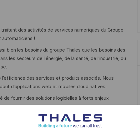
) traitant des activités de services numériques du Groupe
t automaticiens !
ssi bien les besoins du groupe Thales que les besoins des
s les secteurs de l'énergie, de la santé, de l'industrie, du
nse.
e l’efficience des services et produits associés. Nous
bout d'applications web et mobiles cloud natives.
 de fournir des solutions logicielles à forts enjeux
itiques de nos clients), innovantes (pour accompagner /
mersives (AR/VR), centrées sur l’expérience utilisateur, tout
e cloud, l'agilité à l'échelle, l'éco conception, l'UX Design, le