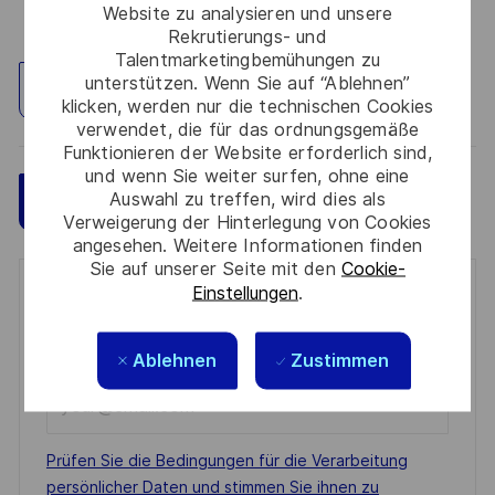
Website zu analysieren und unsere
Rekrutierungs- und
Talentmarketingbemühungen zu
unterstützen. Wenn Sie auf “Ablehnen”
Standort erkunden
klicken, werden nur die technischen Cookies
verwendet, die für das ordnungsgemäße
Funktionieren der Website erforderlich sind,
und wenn Sie weiter surfen, ohne eine
Auswahl zu treffen, wird dies als
Speichern
Jetzt bewerben
Verweigerung der Hinterlegung von Cookies
angesehen. Weitere Informationen finden
Sie auf unserer Seite mit den
Cookie-
Einstellungen
.
Get notified for similar jobs
You'll receive updates once a week
Ablehnen
Zustimmen
Enter
Email
address
Required
Prüfen Sie die Bedingungen für die Verarbeitung
(Required)
persönlicher Daten und stimmen Sie ihnen zu