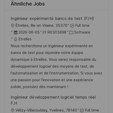
Ähnliche Jobs
Ingénieur expérimenté bancs de test (F/H)
O
Étrelles, Ille-et-Vilaine, 35370
Full time
r
D
J
K
2026-06-05
R0303698
Software
t
a
o
a
Etrelles
t
b
t
Nous recherchons un Ingénieur expérimenté en
u
-
e
bancs de test pour rejoindre notre équipe
m
I
g
dynamique à Etrelles. Vous serez responsable du
d
D
o
développement logiciel des moyens de test, de
e
r
l'automatisation et de l'instrumentation. Si vous avez
r
i
une passion pour l'innovation et une expérience
V
e
solide, postulez dès maintenant !
e
Ingénieur développement logiciel temps réel
r
F.H
ö
O
Vélizy-Villacoublay, Yvelines, 78140
Full time