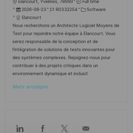
O
Élancourt, Yvelines, 78990
Full time
r
n
r
D
J
K
2026-06-23
R0332254
Software
ö
g
t
a
o
a
Elancourt
f
t
b
t
Nous recherchons un Architecte Logiciel Moyens de
f
u
-
e
Test pour rejoindre notre équipe à Elancourt. Vous
e
m
I
g
serez responsable de la conception et de
n
d
D
o
l'intégration de solutions de tests innovantes pour
t
e
r
des systèmes complexes. Rejoignez-nous pour
l
r
i
contribuer à des projets critiques dans un
i
V
e
environnement dynamique et inclusif.
c
e
h
Mehr anzeigen
r
u
ö
n
f
g
f
e
n