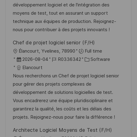
d
D
o
développement logiciel et de l'intégration des
l
e
r
moyens de test, tout en assurant un support
i
r
i
technique aux équipes de production. Rejoignez-
c
V
e
nous pour contribuer à des projets innovants !
h
e
u
Chef de projet logiciel senior (F/H)
r
n
O
Élancourt, Yvelines, 78990
Full time
ö
g
r
D
J
K
2026-08-04
R0336342
Software
f
t
a
o
a
Elancourt
f
t
b
t
Nous recherchons un Chef de projet logiciel senior
e
u
-
e
pour gérer des projets complexes de
n
m
I
g
développement de solutions logicielles de test.
t
d
D
o
Vous encadrerez une équipe pluridisciplinaire et
l
e
r
garantirez la qualité, les coûts et les délais des
i
r
i
projets. Rejoignez-nous pour faire la différence !
c
V
e
h
Architecte Logiciel Moyens de Test (F/H)
e
u