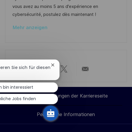
h
V
i
vous avez au moins 5 ans d'expérience en
u
e
e
cybersécurité, postulez dès maintenant !
n
r
g
Mehr anzeigen
ö
f
f
e
n
Chatbot-
ieren Sie sich für diesen
t
Benachrichtigung
Über
Über
Über
Per
schließen
l
i
h bin interessiert
LinkedIn
Facebook
Twitter
E-
c
Cookie-Einstellungen der Karriereseite
liche Jobs finden
h
teilen
teilen
teilen
Mail
u
Persönliche Informationen
teilen
n
g