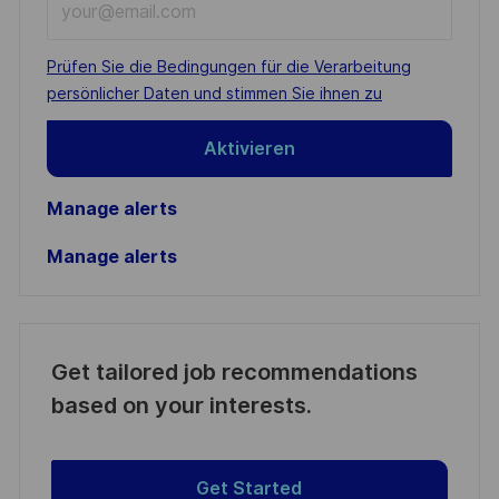
Email
address
Required
Prüfen Sie die Bedingungen für die Verarbeitung
(Required)
persönlicher Daten und stimmen Sie ihnen zu
Aktivieren
Manage alerts
Manage alerts
Get tailored job recommendations
based on your interests.
Get Started