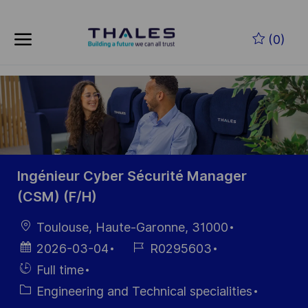
Skip to main content
Zum Hauptinhalt springen
(0)
-
-
Ingénieur Cyber Sécurité Manager
(CSM) (F/H)
Ort
Toulouse, Haute-Garonne, 31000
Datum der
Job-
2026-03-04
R0295603
Veröffentlichung
ID
Einstellunngstyp
Full time
Kategorie
Engineering and Technical specialities