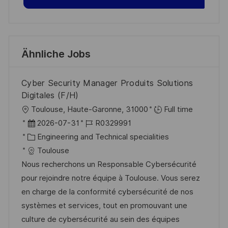
Ähnliche Jobs
Cyber Security Manager Produits Solutions
Digitales (F/H)
O
Toulouse, Haute-Garonne, 31000
Full time
r
D
J
2026-07-31
R0329991
t
a
K
o
Engineering and Technical specialities
t
a
b
Toulouse
u
t
-
Nous recherchons un Responsable Cybersécurité
m
e
I
pour rejoindre notre équipe à Toulouse. Vous serez
d
g
D
en charge de la conformité cybersécurité de nos
e
o
systèmes et services, tout en promouvant une
r
r
culture de cybersécurité au sein des équipes