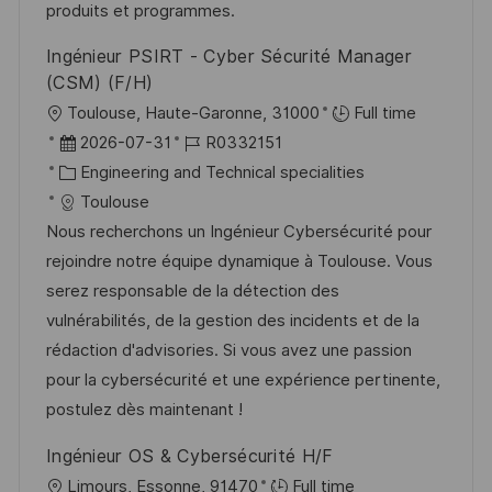
V
i
produits et programmes.
e
e
Ingénieur PSIRT - Cyber Sécurité Manager
r
(CSM) (F/H)
ö
O
Toulouse, Haute-Garonne, 31000
Full time
f
r
D
J
2026-07-31
R0332151
f
t
a
K
o
Engineering and Technical specialities
e
t
a
b
Toulouse
n
u
t
-
Nous recherchons un Ingénieur Cybersécurité pour
t
m
e
I
rejoindre notre équipe dynamique à Toulouse. Vous
l
d
g
D
serez responsable de la détection des
i
e
o
vulnérabilités, de la gestion des incidents et de la
c
r
r
rédaction d'advisories. Si vous avez une passion
h
V
i
pour la cybersécurité et une expérience pertinente,
u
e
e
postulez dès maintenant !
n
r
g
Ingénieur OS & Cybersécurité H/F
ö
O
Limours, Essonne, 91470
Full time