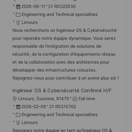
f
r
D
J
2026-06-11
R0322630
f
t
a
K
o
Engineering and Technical specialities
e
t
a
b
Limours
n
u
t
-
Nous recherchons un Ingénieur OS & Cybersécurité
t
m
e
I
pour rejoindre notre équipe dynamique. Vous serez
l
d
g
D
responsable de l'intégration de solutions de
i
e
o
sécurité, de la configuration d'équipements réseau
c
r
r
et de la collaboration avec des architectes pour
h
V
i
développer des infrastructures robustes.
u
e
e
Rejoignez-nous pour contribuer à un avenir plus sûr !
n
r
g
Ingénieur OS & Cybersécurité Confirmé H/F
ö
O
Limours, Essonne, 91470
Full time
f
r
D
J
2026-02-09
R0315762
f
t
a
K
o
Engineering and Technical specialities
e
t
a
b
Limours
n
u
t
-
Rejoignez notre équipe en tant qu'Ingénieur OS &