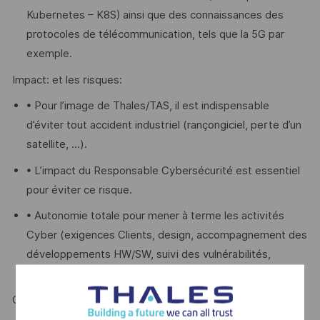
Kubernetes – K8S) ainsi que des connaissances des
protocoles de télécommunication, tels que la 5G par
exemple.
Impact: et les risques:
• Pour l’image de Thales/TAS, il est indispensable
d’éviter tout accident industriel (rançongiciel, perte d’un
satellite, ...).
• L’impact du Responsable Cybersécurité est essentiel
pour éviter ce risque.
• Autonomie totale pour mener à terme les activités
Cyber (exigences Clients, design, accompagnement des
développements HW/SW, suivi des vulnérabilités,
analyses itératives des risques cyber,....)
Communication: