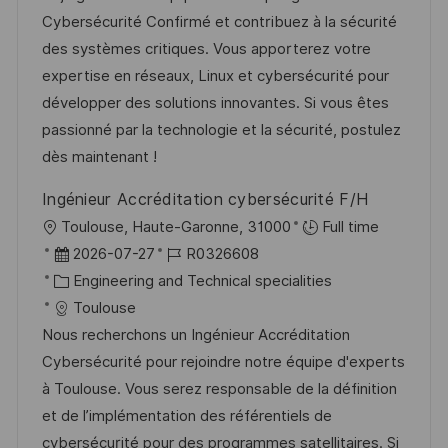
t
m
e
I
Cybersécurité Confirmé et contribuez à la sécurité
l
d
g
D
des systèmes critiques. Vous apporterez votre
i
e
o
expertise en réseaux, Linux et cybersécurité pour
c
r
r
développer des solutions innovantes. Si vous êtes
h
V
i
passionné par la technologie et la sécurité, postulez
u
e
e
dès maintenant !
n
r
g
Ingénieur Accréditation cybersécurité F/H
ö
O
Toulouse, Haute-Garonne, 31000
Full time
f
r
D
J
2026-07-27
R0326608
f
t
a
K
o
Engineering and Technical specialities
e
t
a
b
Toulouse
n
u
t
-
Nous recherchons un Ingénieur Accréditation
t
m
e
I
Cybersécurité pour rejoindre notre équipe d'experts
l
d
g
D
à Toulouse. Vous serez responsable de la définition
i
e
o
et de l’implémentation des référentiels de
c
r
r
cybersécurité pour des programmes satellitaires. Si