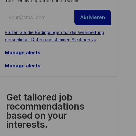
You'll receive updates once a week
Enter
Aktivieren
Email
address
Required
Prüfen Sie die Bedingungen für die Verarbeitung
(Required)
persönlicher Daten und stimmen Sie ihnen zu
Manage alerts
Manage alerts
Get tailored job
recommendations
based on your
interests.