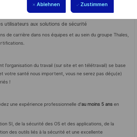
 logs et des alertes
Ablehnen
Zustimmen
s utilisateurs aux solutions de sécurité
ons de carrière dans nos équipes et au sein du groupe Thales,
tifications.
 l’organisation du travail (sur site et en télétravail) se base
e et votre santé nous importent, vous ne serez pas déçu(e)
iés !
sédez une expérience professionnelle d'
au moins 5 ans
en
n SI, de la sécurité des OS et des applications, de la
ion des outils liés à la sécurité et une excellente