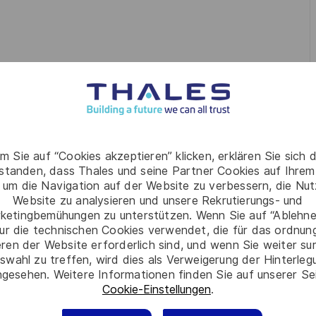
s de sécurité dont vous avez la charge
ité, gérer les changements
normes et standards définis par les experts du domaine,
ramétrages mis en place
on des processus
m Sie auf “Cookies akzeptieren” klicken, erklären Sie sich 
rstanden, dass Thales und seine Partner Cookies auf Ihrem
 um die Navigation auf der Website zu verbessern, die Nu
Website zu analysieren und unsere Rekrutierungs- und
é de votre périmètre, dans un objectif de qualité, de
ketingbemühungen zu unterstützen. Wenn Sie auf “Ablehnen
ur die technischen Cookies verwendet, die für das ordnu
s identifiées
eren der Website erforderlich sind, und wenn Sie weiter su
swahl zu treffen, wird dies als Verweigerung der Hinterle
gesehen. Weitere Informationen finden Sie auf unserer Se
ent de production
Cookie-Einstellungen
.
ceptions