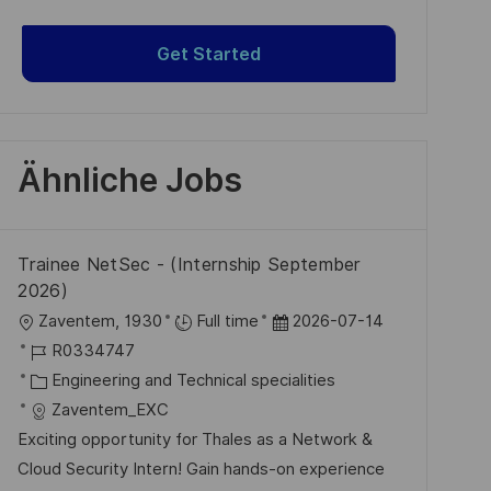
Get Started
Ähnliche Jobs
Trainee NetSec - (Internship September
2026)
O
D
Zaventem, 1930
Full time
2026-07-14
r
J
a
R0334747
t
o
K
t
Engineering and Technical specialities
b
a
u
Zaventem_EXC
-
t
m
Exciting opportunity for Thales as a Network &
I
e
d
Cloud Security Intern! Gain hands-on experience