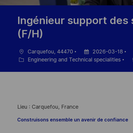
Ingénieur support des 
(F/H)
Carquefou, 44470
2026-03-18
Ort
Datum
J
Engineering and Technical specialities
Kategorie
der
ID
Veröffentlichung
Lieu : Carquefou, France
Construisons ensemble un avenir de confiance