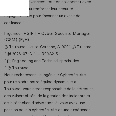
r
r
de détection avancées, tout en collaborant avec
g
V
i
nos clients pour renforcer leur sécurité.
e
e
Rejoignez-nous pour façonner un avenir de
r
confiance !
ö
Ingénieur PSIRT - Cyber Sécurité Manager
f
(CSM) (F/H)
f
O
Toulouse, Haute-Garonne, 31000
Full time
e
r
D
J
2026-07-31
R0332151
n
t
a
K
o
Engineering and Technical specialities
t
t
a
b
Toulouse
l
u
t
-
Nous recherchons un Ingénieur Cybersécurité
i
m
e
I
pour rejoindre notre équipe dynamique à
c
d
g
D
Toulouse. Vous serez responsable de la détection
h
e
o
des vulnérabilités, de la gestion des incidents et
u
r
r
de la rédaction d'advisories. Si vous avez une
n
V
i
passion pour la cybersécurité et une expérience
g