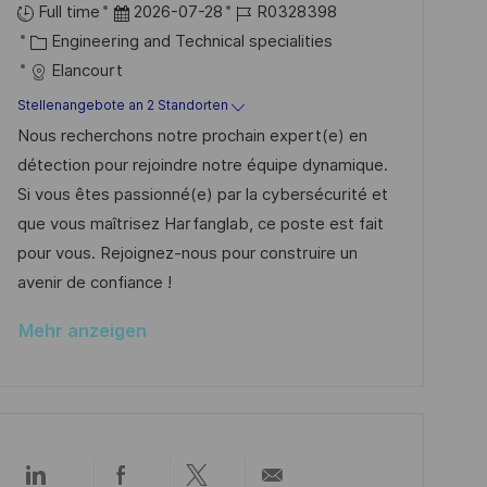
D
J
Full time
2026-07-28
R0328398
f
K
a
o
Engineering and Technical specialities
e
a
t
b
Elancourt
n
t
u
-
Stellenangebote an 2 Standorten
t
e
m
I
Nous recherchons notre prochain expert(e) en
l
g
d
D
détection pour rejoindre notre équipe dynamique.
i
o
e
Si vous êtes passionné(e) par la cybersécurité et
c
r
r
que vous maîtrisez Harfanglab, ce poste est fait
h
i
V
pour vous. Rejoignez-nous pour construire un
u
e
e
avenir de confiance !
n
r
g
Mehr anzeigen
ö
f
f
e
n
t
Über
Über
Über
Per