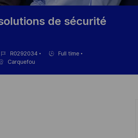
solutions de sécurité
R0292034
Full time
ob-
Einstellunngstyp
Carquefou