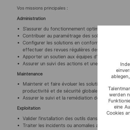
Vos missions principales :
Administration
S’assurer du fonctionnement optimal des solution
Contribuer au paramétrage des solutions de sécur
Configurer les solutions en conformité avec les 
effectuer des revues régulières des règles et pa
Apporter un soutien aux équipes d’exploitation
Assurer un suivi des actions et une documentati
Inde
einve
Maintenance
ablegen,
Maintenir et faire évoluer les solutions de sécurit
Talentmar
productivité et de sécurité globale
werden n
Assurer le suivi et la remédiation des vulnérabilité
Funktioni
eine Au
Exploitation
Cookies an
Valider l’installation des outils dans l’environnem
Traiter les incidents ou anomalies ainsi que les ex