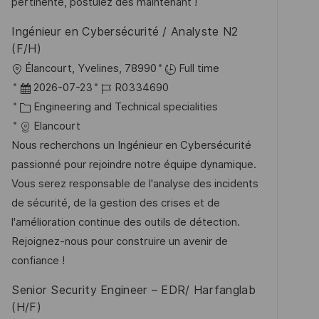
e
e
pertinente, postulez dès maintenant !
r
Ingénieur en Cybersécurité / Analyste N2
ö
(F/H)
f
O
Élancourt, Yvelines, 78990
Full time
f
r
D
J
2026-07-23
R0334690
e
t
a
K
o
Engineering and Technical specialities
n
t
a
b
Elancourt
t
u
t
-
Nous recherchons un Ingénieur en Cybersécurité
l
m
e
I
passionné pour rejoindre notre équipe dynamique.
i
d
g
D
Vous serez responsable de l'analyse des incidents
c
e
o
de sécurité, de la gestion des crises et de
h
r
r
l'amélioration continue des outils de détection.
u
V
i
Rejoignez-nous pour construire un avenir de
n
e
e
confiance !
g
r
Senior Security Engineer – EDR/ Harfanglab
ö
(H/F)
f