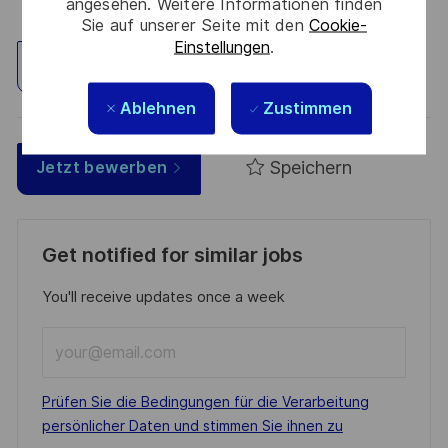
angesehen. Weitere Informationen finden
Sie auf unserer Seite mit den
Cookie-
Einstellungen
.
Standort erkunden
Ablehnen
Zustimmen
Speichern
Jetzt bewerben
Get notified for similar jobs
You'll receive updates once a week
Enter
Email
address
Required
Prüfen Sie die Bedingungen für die Verarbeitung
(Required)
persönlicher Daten und stimmen Sie ihnen zu