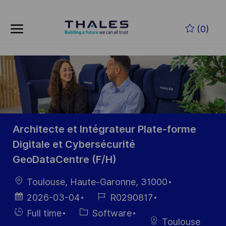
Skip to main content
Zum Hauptinhalt springen
(0)
-
-
Architecte et Intégrateur Plate-forme
Digitale et Cybersécurité
GeoDataCentre (F/H)
Ort
Toulouse, Haute-Garonne, 31000
Datum der
Job-
2026-03-04
R0290817
Veröffentlichung
ID
Einstellunngstyp
Kategorie
Full time
Software
Toulouse