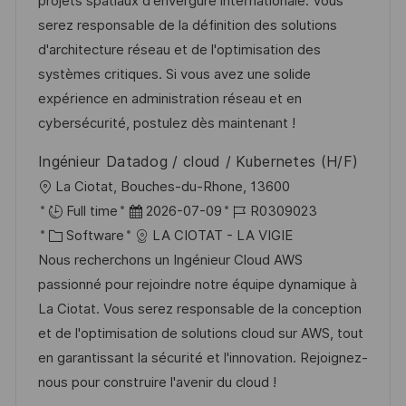
m
I
g
projets spatiaux d'envergure internationale. Vous
l
d
D
o
serez responsable de la définition des solutions
i
e
r
d'architecture réseau et de l'optimisation des
c
r
i
systèmes critiques. Si vous avez une solide
h
V
e
expérience en administration réseau et en
u
e
cybersécurité, postulez dès maintenant !
n
r
g
Ingénieur Datadog / cloud / Kubernetes (H/F)
ö
O
La Ciotat, Bouches-du-Rhone, 13600
f
r
D
J
Full time
2026-07-09
R0309023
f
t
K
a
o
Software
LA CIOTAT - LA VIGIE
e
a
t
b
Nous recherchons un Ingénieur Cloud AWS
n
t
u
-
passionné pour rejoindre notre équipe dynamique à
t
e
m
I
La Ciotat. Vous serez responsable de la conception
l
g
d
D
et de l'optimisation de solutions cloud sur AWS, tout
i
o
e
en garantissant la sécurité et l'innovation. Rejoignez-
c
r
r
nous pour construire l'avenir du cloud !
h