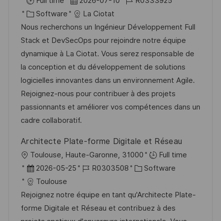
r
D
J
Full time
2026-07-10
R0333925
f
t
K
a
o
Software
La Ciotat
e
a
t
b
Nous recherchons un Ingénieur Développement Full
n
t
u
-
Stack et DevSecOps pour rejoindre notre équipe
t
e
m
I
dynamique à La Ciotat. Vous serez responsable de
l
g
d
D
la conception et du développement de solutions
i
o
e
logicielles innovantes dans un environnement Agile.
c
r
r
Rejoignez-nous pour contribuer à des projets
h
i
V
passionnants et améliorer vos compétences dans un
u
e
e
cadre collaboratif.
n
r
g
Architecte Plate-forme Digitale et Réseau
ö
O
Toulouse, Haute-Garonne, 31000
Full time
f
r
D
J
K
2026-05-25
R0303508
Software
f
t
a
o
a
Toulouse
e
t
b
t
Rejoignez notre équipe en tant qu'Architecte Plate-
n
u
-
e
forme Digitale et Réseau et contribuez à des
t