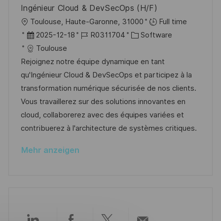
i
V
u
Ingénieur Cloud & DevSecOps (H/F)
e
e
n
O
Toulouse, Haute-Garonne, 31000
Full time
r
g
r
D
J
K
2025-12-18
R0311704
Software
ö
t
a
o
a
Toulouse
f
t
b
t
Rejoignez notre équipe dynamique en tant
f
u
-
e
qu'Ingénieur Cloud & DevSecOps et participez à la
e
m
I
g
transformation numérique sécurisée de nos clients.
n
d
D
o
Vous travaillerez sur des solutions innovantes en
t
e
r
cloud, collaborerez avec des équipes variées et
l
r
i
contribuerez à l'architecture de systèmes critiques.
i
V
e
c
Mehr anzeigen
e
h
r
u
ö
n
f
g
f