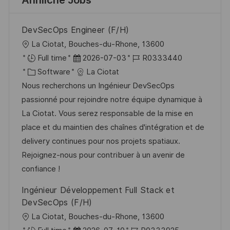
Ähnliche Jobs
DevSecOps Engineer (F/H)
O
La Ciotat, Bouches-du-Rhone, 13600
r
D
J
Full time
2026-07-03
R0333440
t
K
a
o
Software
La Ciotat
a
t
b
Nous recherchons un Ingénieur DevSecOps
t
u
-
passionné pour rejoindre notre équipe dynamique à
e
m
I
La Ciotat. Vous serez responsable de la mise en
g
d
D
place et du maintien des chaînes d'intégration et de
o
e
delivery continues pour nos projets spatiaux.
r
r
Rejoignez-nous pour contribuer à un avenir de
i
V
confiance !
e
e
Ingénieur Développement Full Stack et
r
DevSecOps (F/H)
ö
O
La Ciotat, Bouches-du-Rhone, 13600
f