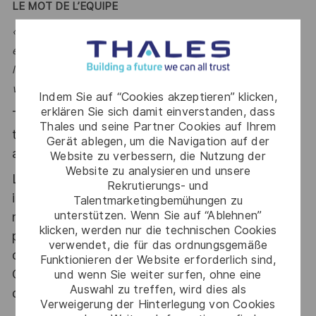
LE MOT DE L’EQUIPE
« Au sein d’une équipe dynamique et pluridisciplinaire, en
étroite relation avec le Product Design Authority (PDA) de
la Solution et aussi avec l’IVVQ Manager, venez apporter
votre expertise ! »
Indem Sie auf “Cookies akzeptieren” klicken,
erklären Sie sich damit einverstanden, dass
Thales, entreprise Handi-Engagée, reconnait
Thales und seine Partner Cookies auf Ihrem
tous les talents. La diversité est notre meilleur
Gerät ablegen, um die Navigation auf der
atout. Postulez et rejoignez nous !
Website zu verbessern, die Nutzung der
Website zu analysieren und unsere
Le poste pouvant nécessiter d'accéder à des
Rekrutierungs- und
informations relevant du secret de la défense
Talentmarketingbemühungen zu
unterstützen. Wenn Sie auf “Ablehnen”
nationale, la personne retenue fera l'objet d'une
klicken, werden nur die technischen Cookies
procédure d’habilitation, conformément aux
verwendet, die für das ordnungsgemäße
dispositions des articles R.2311-1 et suivants du
Funktionieren der Website erforderlich sind,
Code de la défense et de l’IGI 1300 SGDSN/PSE
und wenn Sie weiter surfen, ohne eine
Auswahl zu treffen, wird dies als
du 09 août 2021.
Verweigerung der Hinterlegung von Cookies