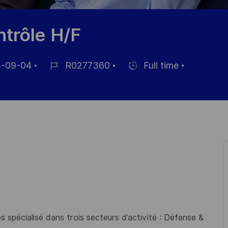
trôle H/F
-09-04
R0277360
Full time
Job-
Einstellunngstyp
ID
ichung
 spécialisé dans trois secteurs d’activité : Défense &