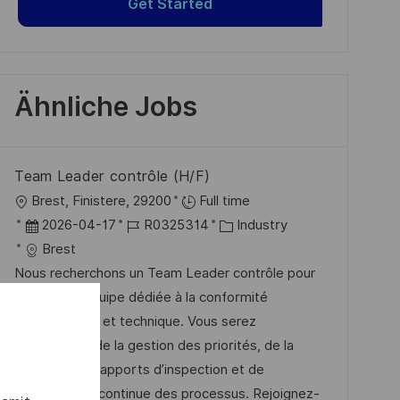
Get Started
Ähnliche Jobs
Team Leader contrôle (H/F)
O
Brest, Finistere, 29200
Full time
r
D
J
K
2026-04-17
R0325314
Industry
t
a
o
a
Brest
t
b
t
Nous recherchons un Team Leader contrôle pour
u
-
e
piloter une équipe dédiée à la conformité
m
I
g
documentaire et technique. Vous serez
d
D
o
responsable de la gestion des priorités, de la
e
r
rédaction de rapports d’inspection et de
r
i
l'amélioration continue des processus. Rejoignez-