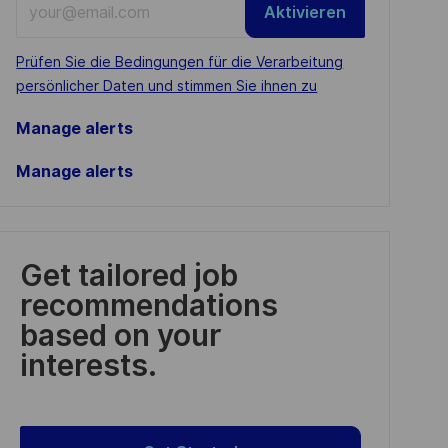
Aktivieren
Email
address
Required
Prüfen Sie die Bedingungen für die Verarbeitung
(Required)
persönlicher Daten und stimmen Sie ihnen zu
Manage alerts
Manage alerts
Get tailored job
recommendations
based on your
interests.