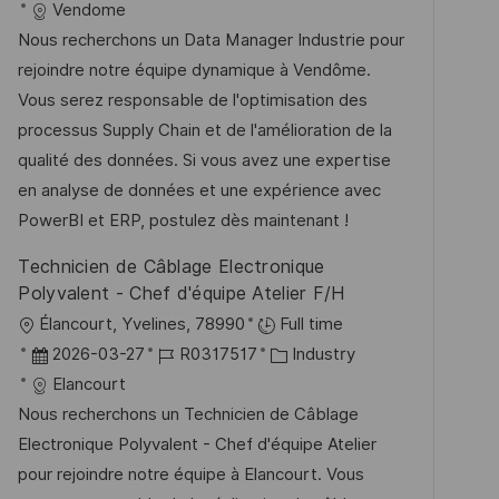
t
a
o
a
Vendome
f
t
b
t
Nous recherchons un Data Manager Industrie pour
e
u
-
e
rejoindre notre équipe dynamique à Vendôme.
n
m
I
g
Vous serez responsable de l'optimisation des
t
d
D
o
processus Supply Chain et de l'amélioration de la
l
e
r
qualité des données. Si vous avez une expertise
i
r
i
en analyse de données et une expérience avec
c
V
e
PowerBI et ERP, postulez dès maintenant !
h
e
u
Technicien de Câblage Electronique
r
n
Polyvalent - Chef d'équipe Atelier F/H
ö
g
O
Élancourt, Yvelines, 78990
Full time
f
r
D
J
K
2026-03-27
R0317517
Industry
f
t
a
o
a
Elancourt
e
t
b
t
Nous recherchons un Technicien de Câblage
n
u
-
e
Electronique Polyvalent - Chef d'équipe Atelier
t
m
I
g
pour rejoindre notre équipe à Elancourt. Vous
l