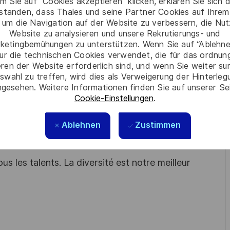
m Sie auf “Cookies akzeptieren” klicken, erklären Sie sich 
ion continue de l'ilot.
rstanden, dass Thales und seine Partner Cookies auf Ihrem
nnements ou d'anomalies.
 um die Navigation auf der Website zu verbessern, die Nu
Website zu analysieren und unsere Rekrutierungs- und
ketingbemühungen zu unterstützen. Wenn Sie auf “Ablehnen
ur die technischen Cookies verwendet, die für das ordnu
eren der Website erforderlich sind, und wenn Sie weiter su
matiques ?
swahl zu treffen, wird dies als Verweigerung der Hinterle
l'on vous reconnait ?
gesehen. Weitere Informationen finden Sie auf unserer Se
Cookie-Einstellungen
.
Ablehnen
Zustimmen
s les talents. La diversité est notre meilleur