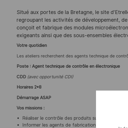
Situé aux portes de la Bretagne, le site d'Etrel
regroupant les activités de développement, de p
conçoit et fabrique des modules microélectro
exigeants ainsi que des sous-ensembles électr
Votre quotidien
Les ateliers recherchent des agents technique de contrô
Poste : Agent technique de contrôle en électronique
CDD
(avec opportunité CDI)
Horaires 2*8
Démarrage ASAP
Vos missions :
Réaliser le contrôle des produits sur un aspect p
Informer les agents de fabrication des défauts c