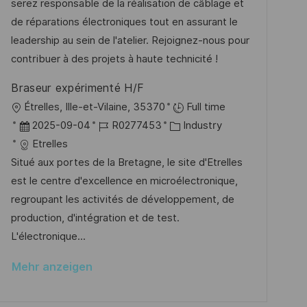
d
D
o
serez responsable de la réalisation de câblage et
i
e
r
de réparations électroniques tout en assurant le
c
r
i
leadership au sein de l'atelier. Rejoignez-nous pour
h
V
e
contribuer à des projets à haute technicité !
u
e
n
Braseur expérimenté H/F
r
g
O
Étrelles, Ille-et-Vilaine, 35370
Full time
ö
r
D
J
K
2025-09-04
R0277453
Industry
f
t
a
o
a
Etrelles
f
t
b
t
Situé aux portes de la Bretagne, le site d'Etrelles
e
u
-
e
est le centre d'excellence en microélectronique,
n
m
I
g
regroupant les activités de développement, de
t
d
D
o
production, d'intégration et de test.
l
e
r
L'électronique...
i
r
i
c
Mehr anzeigen
V
e
h
e
u