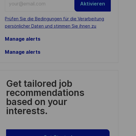
Aktivieren
Email
address
Required
Prüfen Sie die Bedingungen für die Verarbeitung
(Required)
persönlicher Daten und stimmen Sie ihnen zu
Manage alerts
Manage alerts
Get tailored job
recommendations
based on your
interests.