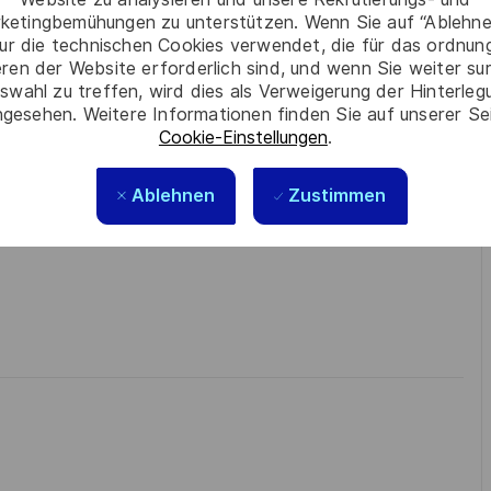
eferencyjnymi cenami, możliwość skorzystania z
ketingbemühungen zu unterstützen. Wenn Sie auf “Ablehnen
dodatki letnie, zimowe, karta Multisport, możliwość
ur die technischen Cookies verwendet, die für das ordnu
eren der Website erforderlich sind, und wenn Sie weiter su
swahl zu treffen, wird dies als Verweigerung der Hinterle
obs. With Thales employing 80,000 employees in
gesehen. Weitere Informationen finden Sie auf unserer Se
sands of employees each year to develop their
Cookie-Einstellungen
.
areas of expertise or by branching out into new
ibility is a smarter way of working. Great journeys
Ablehnen
Zustimmen