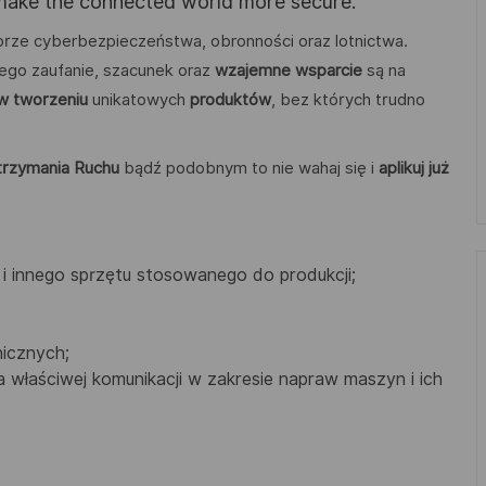
 make the connected world more secure.
rze cyberbezpieczeństwa, obronności oraz lotnictwa.
órego zaufanie, szacunek oraz
wzajemne wsparcie
są na
 w tworzeniu
unikatowych
produktów
, bez których trudno
trzymania Ruchu
bądź podobnym to nie wahaj się i
aplikuj już
 i innego sprzętu stosowanego do produkcji;
nicznych;
a właściwej komunikacji w zakresie napraw maszyn i ich