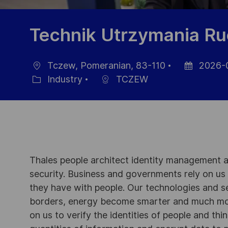
Technik Utrzymania R
Tczew, Pomeranian, 83-110
2026-
Ort
Datum
Industry
TCZEW
Kategorie
der
Veröffentlic
Thales people architect identity management an
security. Business and governments rely on us to
they have with people. Our technologies and s
borders, energy become smarter and much mor
on us to verify the identities of people and thi