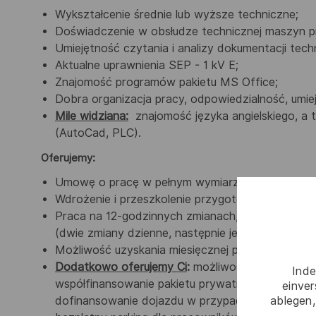
Wykształcenie średnie lub wyższe techniczne;
Doświadczenie w obsłudze technicznej maszyn p
Umiejętność czytania i analizy dokumentacji techn
Aktualne uprawnienia SEP - 1 kV E;
Znajomość programów pakietu MS Office;
Dobra organizacja pracy, odpowiedzialność, umie
Mile widziana:
znajomość języka angielskiego, a
(AutoCad, PLC).
Oferujemy
:
Umowę o pracę w pełnym wymiarze czasu pracy;
Wdrożenie i przeszkolenie przygotowujące do sam
Praca na 12-godzinnych zmianach, co umożliwi
(dwie zmiany dzienne, następnie jeden dzień wol
Możliwość uzyskania miesięcznej premii za wynik
Dodatkowo oferujemy Ci
:
możliwość dołączenia d
Inde
współfinansowanie pakietu prywatnej opieki medycz
einve
ablegen,
dofinansowanie dojazdu w przypadku osób zamie