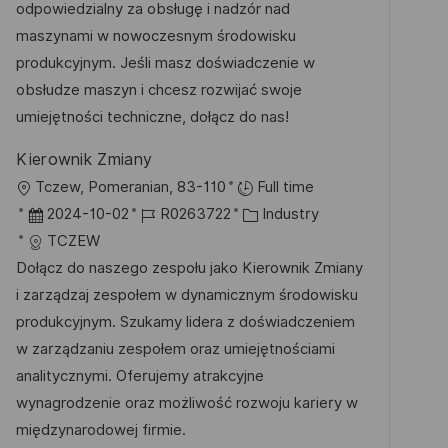
u
-
e
odpowiedzialny za obsługę i nadzór nad
e
m
I
g
maszynami w nowoczesnym środowisku
n
d
D
o
produkcyjnym. Jeśli masz doświadczenie w
t
e
r
obsłudze maszyn i chcesz rozwijać swoje
l
r
i
umiejętności techniczne, dołącz do nas!
i
V
e
c
Kierownik Zmiany
e
h
O
Tczew, Pomeranian, 83-110
Full time
r
u
r
D
J
K
2024-10-02
R0263722
Industry
ö
n
t
a
o
a
TCZEW
f
g
t
b
t
Dołącz do naszego zespołu jako Kierownik Zmiany
f
u
-
e
i zarządzaj zespołem w dynamicznym środowisku
e
m
I
g
produkcyjnym. Szukamy lidera z doświadczeniem
n
d
D
o
w zarządzaniu zespołem oraz umiejętnościami
t
e
r
analitycznymi. Oferujemy atrakcyjne
l
r
i
wynagrodzenie oraz możliwość rozwoju kariery w
i
V
e
międzynarodowej firmie.
c