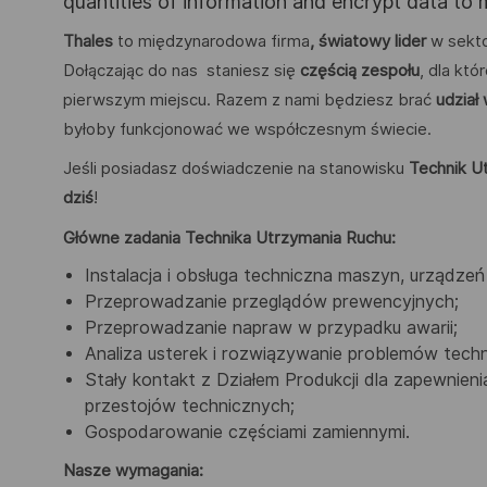
quantities of information and encrypt data to
Thales
to międzynarodowa firma
, światowy lider
w sekto
Dołączając do nas staniesz się
częścią zespołu
, dla kt
pierwszym miejscu. Razem z nami będziesz brać
udział
byłoby funkcjonować we współczesnym świecie.
Jeśli posiadasz doświadczenie na stanowisku
Technik U
dziś
!
Główne zadania Technika Utrzymania Ruchu:
Instalacja i obsługa techniczna maszyn, urządzeń
Przeprowadzanie przeglądów prewencyjnych;
Przeprowadzanie napraw w przypadku awarii;
Analiza usterek i rozwiązywanie problemów tech
Stały kontakt z Działem Produkcji dla zapewnieni
przestojów technicznych;
Gospodarowanie częściami zamiennymi.
Nasze wymagania: