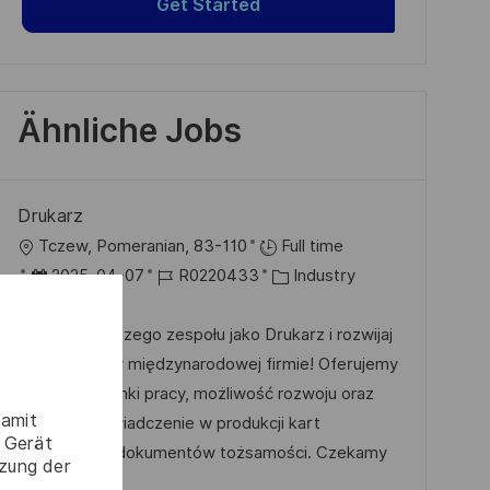
Get Started
Ähnliche Jobs
Drukarz
O
Tczew, Pomeranian, 83-110
Full time
r
D
J
K
2025-04-07
R0220433
Industry
t
a
o
a
TCZEW
t
b
t
Dołącz do naszego zespołu jako Drukarz i rozwijaj
u
-
e
swoją pasję w międzynarodowej firmie! Oferujemy
m
I
g
stabilne warunki pracy, możliwość rozwoju oraz
damit
d
D
o
unikalne doświadczenie w produkcji kart
 Gerät
e
r
bankowych i dokumentów tożsamości. Czekamy
tzung der
r
i
na Ciebie!