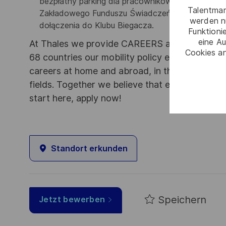
bezpłatny parking dla pracowników, kantyna z pr
Talentmar
Zakładowego Funduszu Świadczeń Socjalnych np. 
werden n
dołączenia do Klubu Biegacza.
Funktioni
eine Au
At Thales we provide CAREERS and not only j
Cookies an
68 countries our mobility policy enables thou
careers at home and abroad, in their existing 
fields. Together we believe that embracing flex
start here, apply now!
Standort erkunden
Speichern
Jetzt bewerben