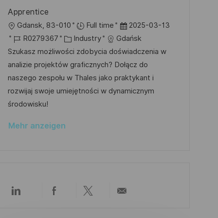
e
h
Apprentice
r
u
O
D
Gdansk, 83-010
Full time
2025-03-13
ö
n
r
J
K
a
R0279367
Industry
Gdańsk
f
g
t
o
a
t
Szukasz możliwości zdobycia doświadczenia w
f
b
t
u
analizie projektów graficznych? Dołącz do
e
-
e
m
naszego zespołu w Thales jako praktykant i
n
I
g
d
rozwijaj swoje umiejętności w dynamicznym
t
D
o
e
środowisku!
l
r
r
i
Mehr anzeigen
i
V
c
e
e
h
r
u
ö
n
f
g
Über
Über
Über
Per
f
LinkedIn
Facebook
Twitter
E-
e
teilen
teilen
teilen
Mail