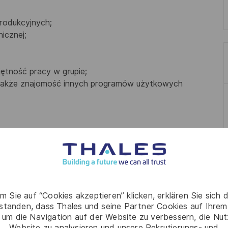
rodukcyjnych;
icznej;
jętność pracy w grupie;
 także znajomość innych programów użytkowych
odzielnej pracy;
 Ci godzenie obowiązków zawodowych z prywatnymi
nego, dwie zmiany nocne, trzy dni wolnego);
i, a za swoje innowacyjne pomysły - nagrody finansowe;
o grupowego ubezpieczenia na życie,
m Sie auf “Cookies akzeptieren” klicken, erklären Sie sich 
nej, gabinet lekarski na terenie zakładu,
rstanden, dass Thales und seine Partner Cookies auf Ihrem
 um die Navigation auf der Website zu verbessern, die Nu
szkujących poza Tczewem zgodnie z polityką firmy,
Website zu analysieren und unsere Rekrutierungs- und