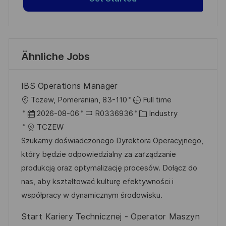
Ähnliche Jobs
IBS Operations Manager
O
Tczew, Pomeranian, 83-110
Full time
r
D
J
K
2026-08-06
R0336936
Industry
t
a
o
a
TCZEW
t
b
t
Szukamy doświadczonego Dyrektora Operacyjnego,
u
-
e
który będzie odpowiedzialny za zarządzanie
m
I
g
produkcją oraz optymalizację procesów. Dołącz do
d
D
o
nas, aby kształtować kulturę efektywności i
e
r
współpracy w dynamicznym środowisku.
r
i
Start Kariery Technicznej - Operator Maszyn
V
e