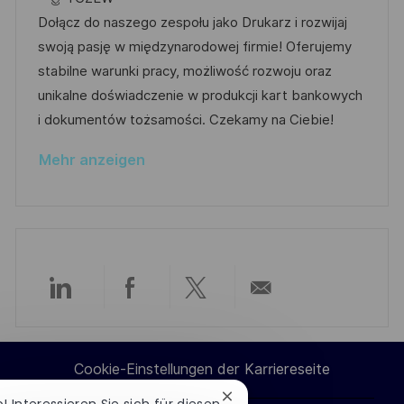
r
u
t
b
t
Dołącz do naszego zespołu jako Drukarz i rozwijaj
ö
n
u
-
e
swoją pasję w międzynarodowej firmie! Oferujemy
f
g
m
I
g
stabilne warunki pracy, możliwość rozwoju oraz
f
d
D
o
unikalne doświadczenie w produkcji kart bankowych
e
e
r
i dokumentów tożsamości. Czekamy na Ciebie!
n
r
i
t
Mehr anzeigen
V
e
l
e
i
r
c
ö
h
f
u
f
n
Über
Über
Über
Per
e
g
n
LinkedIn
Facebook
Twitter
E-
t
Cookie-Einstellungen der Karriereseite
l
teilen
teilen
teilen
Mail
Chatbot-
o! Interessieren Sie sich für diesen