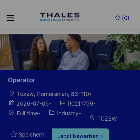
Skip to main content
Zum Hauptinhalt springen
(0)
-
-
Operator
Ort
Tczew, Pomeranian, 83-110
Datum der
Job-
2026-07-06
R0211759
Veröffentlichung
ID
Einstellunngstyp
Kategorie
Full time
Industry
TCZEW
Speichern
Jetzt bewerben