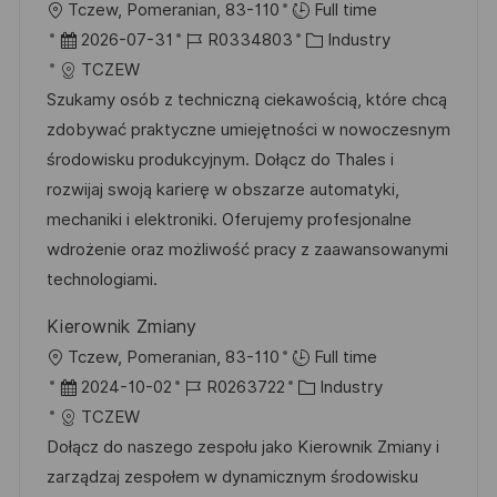
O
Tczew, Pomeranian, 83-110
Full time
e
r
D
J
K
2026-07-31
R0334803
Industry
r
t
a
o
a
TCZEW
ö
t
b
t
Szukamy osób z techniczną ciekawością, które chcą
f
u
-
e
zdobywać praktyczne umiejętności w nowoczesnym
f
m
I
g
środowisku produkcyjnym. Dołącz do Thales i
e
d
D
o
rozwijaj swoją karierę w obszarze automatyki,
n
e
r
mechaniki i elektroniki. Oferujemy profesjonalne
t
r
i
wdrożenie oraz możliwość pracy z zaawansowanymi
l
V
e
technologiami.
i
e
c
Kierownik Zmiany
r
h
O
Tczew, Pomeranian, 83-110
Full time
ö
u
r
D
J
K
2024-10-02
R0263722
Industry
f
n
t
a
o
a
TCZEW
f
g
t
b
t
Dołącz do naszego zespołu jako Kierownik Zmiany i
e
u
-
e
zarządzaj zespołem w dynamicznym środowisku
n