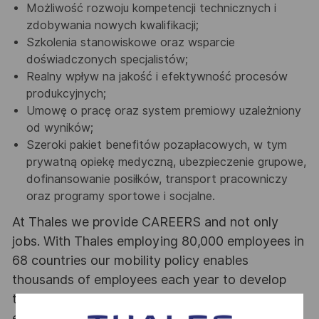
Możliwość rozwoju kompetencji technicznych i
zdobywania nowych kwalifikacji;
Szkolenia stanowiskowe oraz wsparcie
doświadczonych specjalistów;
Realny wpływ na jakość i efektywność procesów
produkcyjnych;
Umowę o pracę oraz system premiowy uzależniony
od wyników;
Szeroki pakiet benefitów pozapłacowych, w tym
prywatną opiekę medyczną, ubezpieczenie grupowe,
dofinansowanie posiłków, transport pracowniczy
oraz programy sportowe i socjalne.
At Thales we provide CAREERS and not only
jobs. With Thales employing 80,000 employees in
68 countries our mobility policy enables
thousands of employees each year to develop
their careers at home and abroad, in their
existing areas of expertise or by branching out