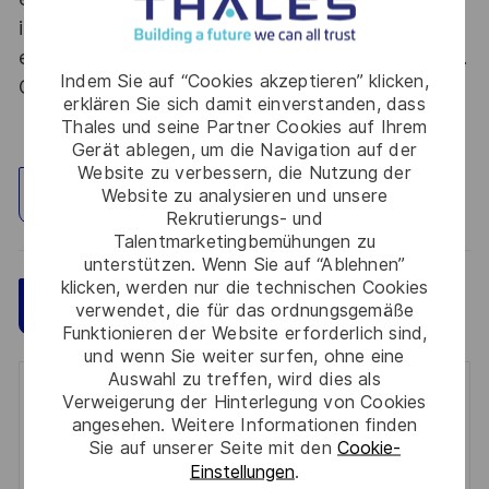
into new fields. Together we believe that
embracing flexibility is a smarter way of working.
Indem Sie auf “Cookies akzeptieren” klicken,
Great journeys start here, apply now!
erklären Sie sich damit einverstanden, dass
Thales und seine Partner Cookies auf Ihrem
Gerät ablegen, um die Navigation auf der
Website zu verbessern, die Nutzung der
Website zu analysieren und unsere
Standort erkunden
Rekrutierungs- und
Talentmarketingbemühungen zu
unterstützen. Wenn Sie auf “Ablehnen”
klicken, werden nur die technischen Cookies
Speichern
Jetzt bewerben
verwendet, die für das ordnungsgemäße
Funktionieren der Website erforderlich sind,
und wenn Sie weiter surfen, ohne eine
Auswahl zu treffen, wird dies als
Get notified for similar jobs
Verweigerung der Hinterlegung von Cookies
angesehen. Weitere Informationen finden
Sie auf unserer Seite mit den
Cookie-
You'll receive updates once a week
Einstellungen
.