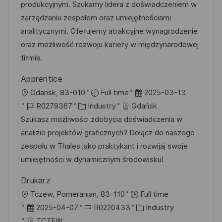
m
I
g
produkcyjnym. Szukamy lidera z doświadczeniem w
t
d
D
o
zarządzaniu zespołem oraz umiejętnościami
l
e
r
analitycznymi. Oferujemy atrakcyjne wynagrodzenie
i
r
i
oraz możliwość rozwoju kariery w międzynarodowej
c
V
e
firmie.
h
e
u
Apprentice
r
n
O
D
Gdansk, 83-010
Full time
2025-03-13
ö
g
r
J
K
a
R0279367
Industry
Gdańsk
f
t
o
a
t
Szukasz możliwości zdobycia doświadczenia w
f
b
t
u
analizie projektów graficznych? Dołącz do naszego
e
-
e
m
zespołu w Thales jako praktykant i rozwijaj swoje
n
I
g
d
umiejętności w dynamicznym środowisku!
t
D
o
e
l
Drukarz
r
r
i
O
Tczew, Pomeranian, 83-110
Full time
i
V
c
r
D
J
K
2025-04-07
R0220433
Industry
e
e
h
t
a
o
a
TCZEW