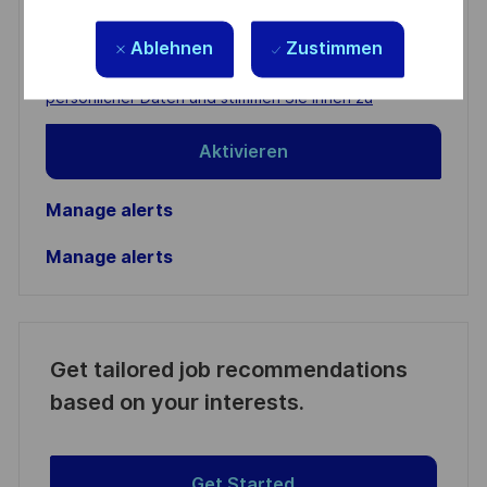
Enter
Email
Ablehnen
Zustimmen
address
Required
Prüfen Sie die Bedingungen für die Verarbeitung
(Required)
persönlicher Daten und stimmen Sie ihnen zu
Aktivieren
Manage alerts
Manage alerts
Get tailored job recommendations
based on your interests.
Get Started