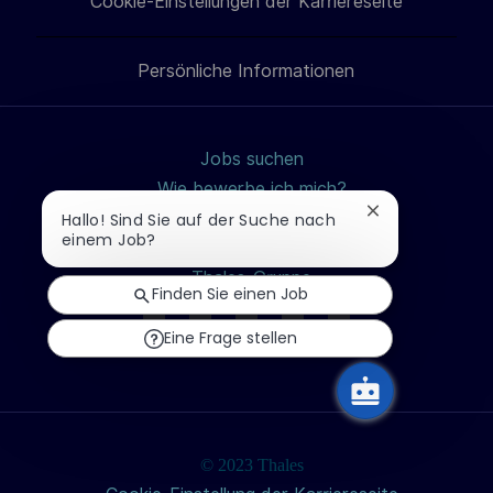
Cookie-Einstellungen der Karriereseite
Persönliche Informationen
Jobs suchen
Wie bewerbe ich mich?
Chatbot-
Berufe
Hallo! Sind Sie auf der Suche nach
Benachrichtigu
einem Job?
Studierende und Absolvierende
schließen
Thales-Gruppe
Finden Sie einen Job
Eine Frage stellen
© 2023 Thales