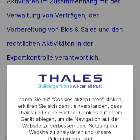
Aktivitäten im Zusammenhang mit der
Verwaltung von Verträgen, der
Vorbereitung von Bids & Sales und den
rechtlichen Aktivitäten in der
Exportkontrolle verantwortlich.
0
Stellenangebote
Indem Sie auf “Cookies akzeptieren” klicken,
Filter
erklären Sie sich damit einverstanden, dass
Thales und seine Partner Cookies auf Ihrem
Gerät ablegen, um die Navigation auf der
Website zu verbessern, die Nutzung der
Alle Löschen
Legal And Contracts
Website zu analysieren und unsere
Rekrutierungs- und
the
No