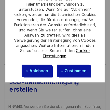
Talentmarketingbemühungen zu
results
result
unterstützen. Wenn Sie auf “Ablehnen”
are
found
klicken, werden nur die technischen Cookies
verwendet, die für das ordnungsgemäße
updated
Funktionieren der Website erforderlich sind,
Es gibt keine Jobs für Ihre
und wenn Sie weiter surfen, ohne eine
Auswahl zu treffen, wird dies als
Suchkriterien.
Verweigerung der Hinterlegung von Cookies
angesehen. Weitere Informationen finden
Sie auf unserer Seite mit den
Cookie-
Bitte suchen Sie erneut.
Einstellungen
.
Ablehnen
Zustimmen
Job-Benachrichtigung
erstellen
HINWEIS: Verwenden Sie die oben genannten Suchfilter,